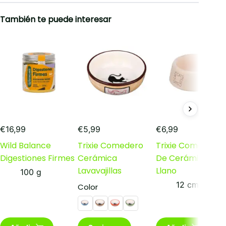
página
página
de
de
También te puede interesar
producto
producto
€
16,99
€
5,99
€
6,99
Wild Balance
Trixie Comedero
Trixie Comedero
Digestiones Firmes
Cerámica
De Cerámica Ros
Lavavajillas
Llano
100 g
12 cm
Color
Este