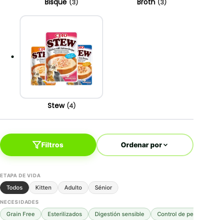
Bisque
Broth
(3)
(3)
Stew
(4)
Filtros
Ordenar por
ETAPA DE VIDA
Todos
Kitten
Adulto
Sénior
NECESIDADES
Grain Free
Esterilizados
Digestión sensible
Control de peso
Mo