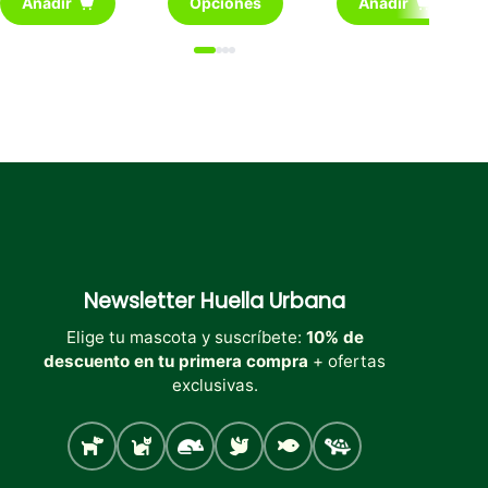
Añadir
Opciones
Añadir
producto
tiene
múltiples
variantes.
Las
opciones
se
pueden
elegir
en
la
página
de
producto
Newsletter
Huella Urbana
Elige tu mascota y suscríbete:
10% de
descuento en tu primera compra
+ ofertas
exclusivas.
Perro
Gato
Roedores
Aves
Peces
Tortugas