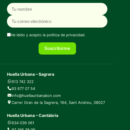
Nombre
Correo electrónico
He leído y acepto la
política de privacidad
.
Suscribirme
Huella Urbana – Sagrera
613 742 322
93 677 07 54
info@huellaurbanabcn.com
Carrer Gran de la Sagrera, 164, Sant Andreu, 08027
Huella Urbana – Cantàbria
634 036 061
93 196 38 95