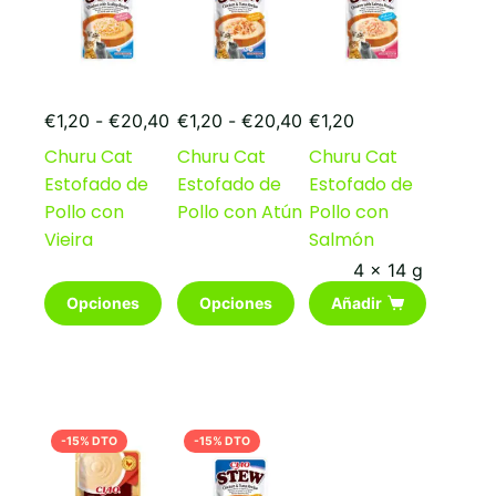
elegir
elegir
elegir
en
en
en
la
la
la
página
página
página
de
de
de
Rango
Rango
producto
producto
producto
€
1,20
-
€
20,40
€
1,20
-
€
20,40
€
1,20
de
de
Churu Cat
Churu Cat
Churu Cat
precios:
precios:
Estofado de
Estofado de
Estofado de
desde
desde
€1,20
€1,20
Pollo con
Pollo con Atún
Pollo con
hasta
hasta
Vieira
Salmón
€20,40
€20,40
4 x 14 g
Este
Este
Opciones
Opciones
Añadir
producto
producto
tiene
tiene
múltiples
múltiples
variantes.
variantes.
Las
Las
opciones
opciones
-15% DTO
-15% DTO
se
se
pueden
pueden
elegir
elegir