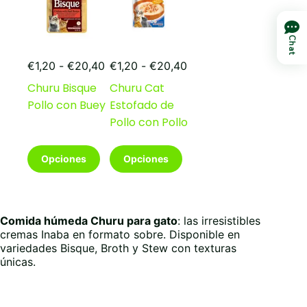
en
en
la
la
página
página
Chat
de
de
Rango
Rango
producto
producto
€
1,20
-
€
20,40
€
1,20
-
€
20,40
de
de
Churu Bisque
Churu Cat
precios:
precios:
Pollo con Buey
Estofado de
desde
desde
€1,20
€1,20
Pollo con Pollo
hasta
hasta
€20,40
€20,40
Este
Este
Opciones
Opciones
producto
producto
tiene
tiene
múltiples
múltiples
variantes.
variantes.
Las
Las
Comida húmeda Churu para gato
: las irresistibles
opciones
opciones
cremas Inaba en formato sobre. Disponible en
se
se
variedades Bisque, Broth y Stew con texturas
pueden
pueden
únicas.
elegir
elegir
en
en
la
la