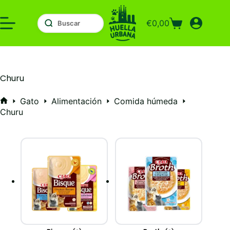
Saltar
al
€
0,00
contenido
Carro
de
compra
Churu
Gato
Alimentación
Comida húmeda
Inicio
Churu