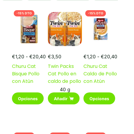
-15% DTO
-15% DTO
Rango
Rango
€
1,20
-
€
20,40
€
3,50
€
1,20
-
€
20,40
de
de
Churu Cat
Twin Packs
Churu Cat
precios:
precios
Bisque Pollo
Cat Pollo en
Caldo de Pollo
desde
desde
€1,20
€1,20
con Atún
caldo de pollo
con Atún
hasta
hasta
40 g
€20,40
€20,40
Este
Este
Opciones
Añadir
Opciones
producto
producto
tiene
tiene
múltiples
múltiples
variantes.
variantes.
Las
Las
opciones
opciones