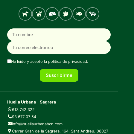
Perro
Gato
Roedores
Aves
Peces
Tortugas
Nombre
Correo electrónico
He leído y acepto la
política de privacidad
.
Suscribirme
Huella Urbana – Sagrera
613 742 322
93 677 07 54
info@huellaurbanabcn.com
Carrer Gran de la Sagrera, 164, Sant Andreu, 08027