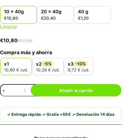
10 x 40g
20 x 40g
40 g
€10,80
€20,40
€1,20
Limpiar
€
10,80
€
12,00
El
El
precio
precio
Compra más y ahorra
original
actual
era:
es:
x1
x2
x3
-5%
-10%
€12,00.
€10,80.
10,80 € /ud.
10,26 € /ud.
9,72 € /ud.
Churu
Añadir al carrito
Cat
Caldo
de
Pollo
·
·
✓ Entrega rápida
✓ Gratis +50€
✓ Devolución 14 días
con
Vieira
cantidad