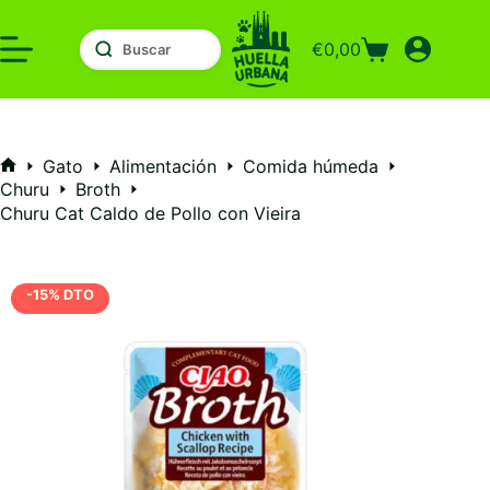
Saltar
al
€
0,00
contenido
Carro
de
compra
Gato
Alimentación
Comida húmeda
Inicio
Churu
Broth
Churu Cat Caldo de Pollo con Vieira
-15% DTO