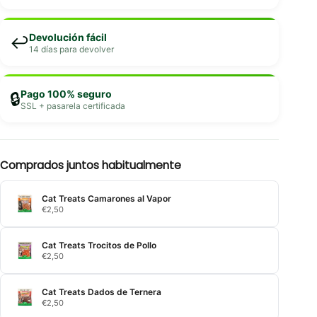
Devolución fácil
↩️
14 días para devolver
Pago 100% seguro
🔒
SSL + pasarela certificada
Comprados juntos habitualmente
Cat Treats Camarones al Vapor
€
2,50
Cat Treats Trocitos de Pollo
€
2,50
Cat Treats Dados de Ternera
€
2,50