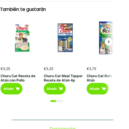
También te gustarán
€
3,25
€
3,25
€
3,75
Churu Cat Receta de
Churu Cat Meal Topper
Churu Cat Rolls Pollo con
Atún con Pollo
Receta de Atún 4p
Atún
Añadir
Añadir
Añadir
Descripción