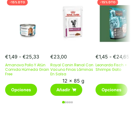
-15% DTO
-15% DTO
Rango
Ra
€
1,49
-
€
25,33
€
23,00
€
1,45
-
€
24,65
de
de
Amanova Pollo Y Atún
Royal Canin Renal Con
Leonardo Fisch +
precios:
pr
Comida Húmeda Grain
Vacuno Finas Láminas
Shrimps Gato
Free
desde
En Salsa
de
€1,49
€1
12 x 85 g
Este
hasta
Este
ha
Opciones
Añadir
Opciones
producto
€25,33
producto
€2
tiene
tiene
múltiples
múltiples
variantes.
variantes.
Las
Las
opciones
opciones
se
se
pueden
pueden