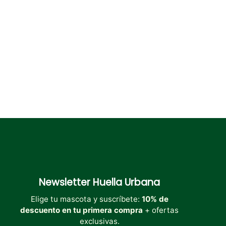
elegir
elegir
en
en
la
la
página
página
de
de
producto
producto
Newsletter
Huella Urbana
Elige tu mascota y suscríbete:
10% de
descuento en tu primera compra
+ ofertas
exclusivas.