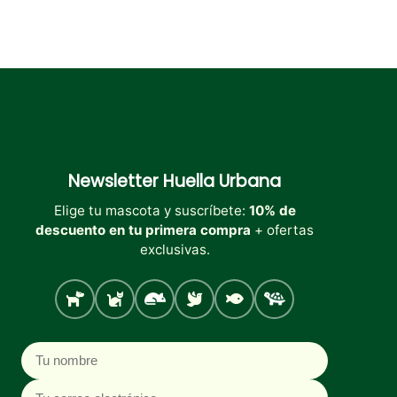
Newsletter
Huella Urbana
Elige tu mascota y suscríbete:
10% de
descuento en tu primera compra
+ ofertas
exclusivas.
Perro
Gato
Roedores
Aves
Peces
Tortugas
Nombre
Correo electrónico