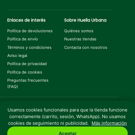
Enlaces de interés
Sobre Huella Urbana
Política de devoluciones
Quiénes somos
Política de envío
Nuestras tiendas
Términos y condiciones
Contacta con nosotros
Aviso legal
Política de privacidad
Política de cookies
Preguntas frecuentes
(FAQ)
Usamos cookies funcionales para que la tienda funcione
Añadir al carrito
€
10,80
€
12,00
El precio original era: €12,00.
El precio actual es: €10,80.
correctamente (carrito, sesión, WhatsApp). No usamos
Copyright © 2025 Huella Urbana. Todos los derechos
cookies de seguimiento ni publicidad.
Más información
reservados.
Aceptar
Perro
Gato
Roedores
Aves
Peces
Rebajas