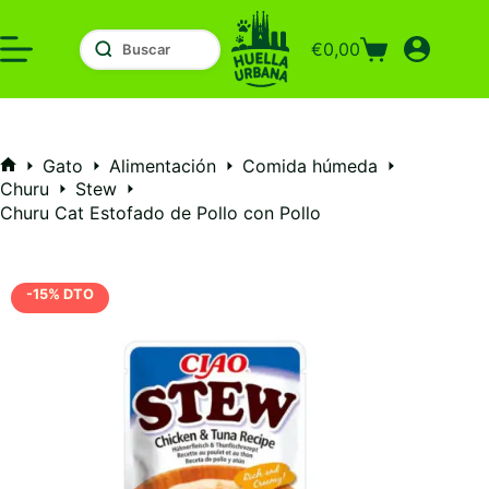
Saltar
al
€
0,00
contenido
Carro
de
compra
Gato
Alimentación
Comida húmeda
Inicio
Churu
Stew
Churu Cat Estofado de Pollo con Pollo
-15% DTO