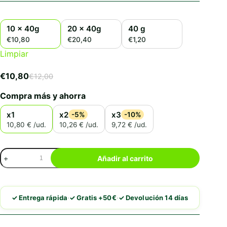
10 x 40g
20 x 40g
40 g
€10,80
€20,40
€1,20
Limpiar
€
10,80
€
12,00
El
El
precio
precio
Compra más y ahorra
original
actual
era:
es:
x1
x2
x3
-5%
-10%
€12,00.
€10,80.
10,80 € /ud.
10,26 € /ud.
9,72 € /ud.
Churu
Añadir al carrito
Cat
Estofado
de
Pollo
·
·
✓ Entrega rápida
✓ Gratis +50€
✓ Devolución 14 días
con
Pollo
cantidad