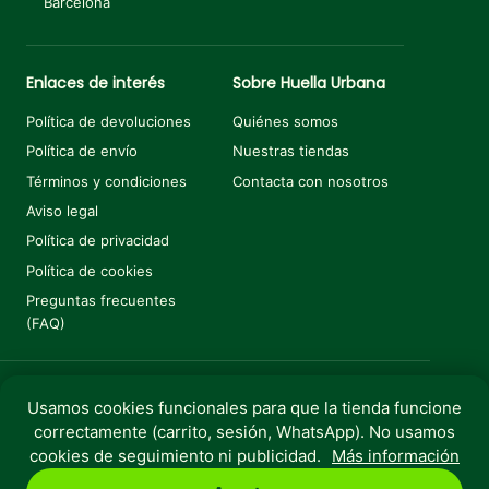
Barcelona
Enlaces de interés
Sobre Huella Urbana
Política de devoluciones
Quiénes somos
Política de envío
Nuestras tiendas
Términos y condiciones
Contacta con nosotros
Aviso legal
Política de privacidad
Política de cookies
Preguntas frecuentes
(FAQ)
Usamos cookies funcionales para que la tienda funcione
Añadir al carrito
€
6,29
correctamente (carrito, sesión, WhatsApp). No usamos
Copyright © 2025 Huella Urbana. Todos los derechos
cookies de seguimiento ni publicidad.
Más información
reservados.