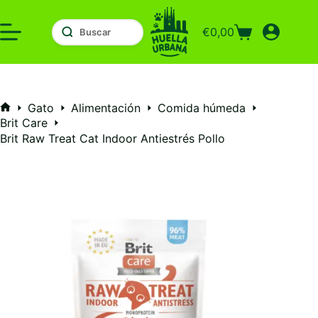
Saltar
al
€
0,00
contenido
Carro
de
compra
Gato
Alimentación
Comida húmeda
Inicio
Brit Care
Brit Raw Treat Cat Indoor Antiestrés Pollo