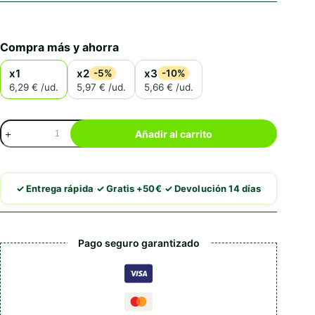
Compra más y ahorra
x1
x2
x3
-5%
-10%
6,29 € /ud.
5,97 € /ud.
5,66 € /ud.
Brit
Añadir al carrito
Raw
Treat
Cat
Indoor
·
·
✓ Entrega rápida
✓ Gratis +50€
✓ Devolución 14 días
Antiestrés
Pollo
cantidad
Pago seguro garantizado