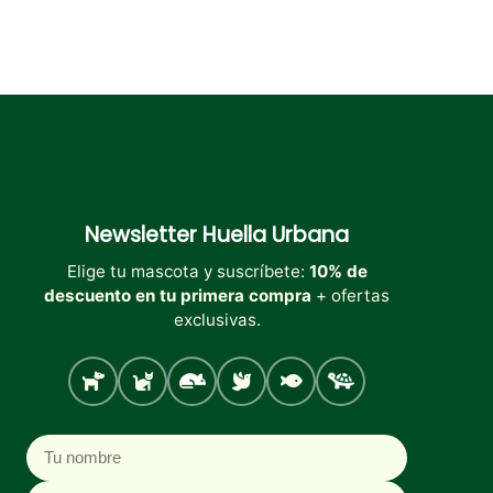
Newsletter
Huella Urbana
Elige tu mascota y suscríbete:
10% de
descuento en tu primera compra
+ ofertas
exclusivas.
Perro
Gato
Roedores
Aves
Peces
Tortugas
Nombre
Correo electrónico