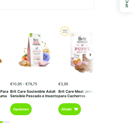
Chat
Rango
€
10,95
-
€
79,75
€
3,95
€
3,95
de
 Para
Brit Care Sostenible Adult
Brit Care Meat Jerky, Pavo
Brit Care Funct
precios:
cuma
Sensible Pescado e Insecto
para Cachorros
Recovery
desde
€10,95
Este
hasta
Opciones
Añadir
Añadir
€79,75
producto
tiene
múltiples
variantes.