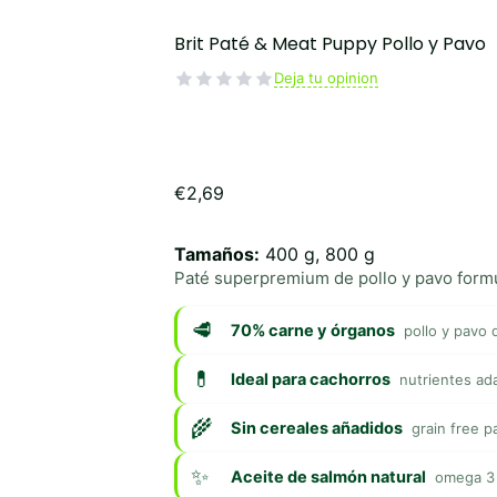
Brit Paté & Meat Puppy Pollo y Pavo
Deja tu opinion
€
2,69
Tamaños:
400 g, 800 g
Paté superpremium de pollo y pavo form
70% carne y órganos
pollo y pavo 
Ideal para cachorros
nutrientes ad
Sin cereales añadidos
grain free 
Aceite de salmón natural
omega 3 