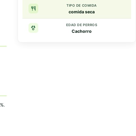
TIPO DE COMIDA
comida seca
EDAD DE PERROS
Cachorro
Resumen rapido
Puntos clave
2%.