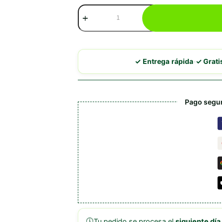
Brit
Paté
&
Meat
Puppy
Pollo
·
✓ Entrega rápida
✓ Grat
y
Pavo
cantidad
Pago segur
🕔
Tu pedido se procesa el
siguiente día