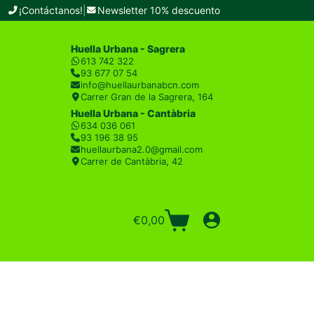
¡Contáctanos!
|
Newsletter 10% descuento
Huella Urbana - Sagrera
613 742 322
93 677 07 54
info@huellaurbanabcn.com
Carrer Gran de la Sagrera, 164
Huella Urbana - Cantàbria
634 036 061
93 196 38 95
huellaurbana2.0@gmail.com
Carrer de Cantàbria, 42
€
0,00
Carro
de
compra