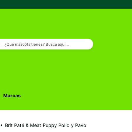
¿Qué mascota tienes? Busca aquí...
Marcas
Buscar...
Brit Paté & Meat Puppy Pollo y Pavo