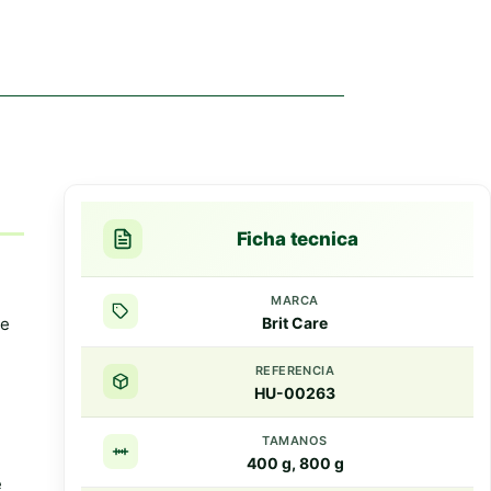
Las
opciones
se
pueden
elegir
en
la
página
de
producto
Ficha tecnica
MARCA
ne
Brit Care
REFERENCIA
HU-00263
TAMANOS
400 g, 800 g
e