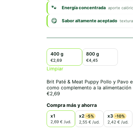
Energía concentrada
aporte calóri
Sabor altamente aceptado
textura
400 g
800 g
€2,69
€4,45
Limpiar
Brit Paté & Meat Puppy Pollo y Pavo 
como complemento a la alimentación h
€
2,69
Compra más y ahorra
x1
x2
x3
-5%
-10%
2,69 € /ud.
2,55 € /ud.
2,42 € /ud.