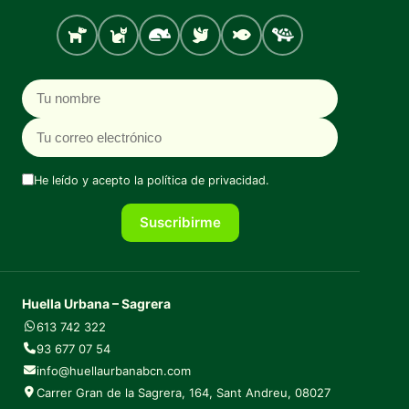
Perro
Gato
Roedores
Aves
Peces
Tortugas
Nombre
Correo electrónico
He leído y acepto la
política de privacidad
.
Suscribirme
Huella Urbana – Sagrera
613 742 322
93 677 07 54
info@huellaurbanabcn.com
Carrer Gran de la Sagrera, 164, Sant Andreu, 08027