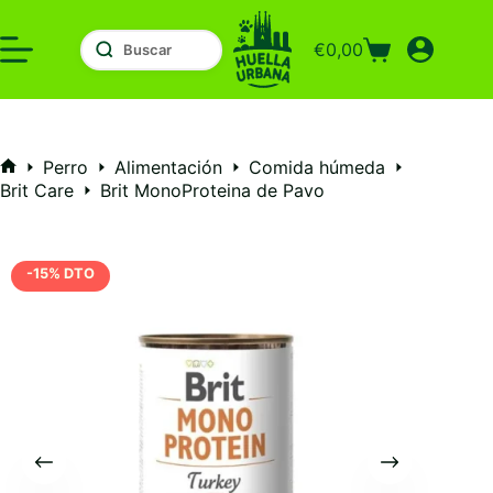
Saltar
al
€
0,00
contenido
Carro
de
compra
Perro
Alimentación
Comida húmeda
Inicio
Brit Care
Brit MonoProteina de Pavo
-15% DTO