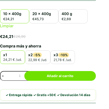
10 x 400g
20 x 400g
400 g
€24,21
€45,73
€2,69
Limpiar
€
24,21
€
26,90
El
El
precio
precio
Compra más y ahorra
original
actual
era:
es:
x1
x2
x3
-5%
-10%
€26,90.
€24,21.
24,21 € /ud.
22,99 € /ud.
21,78 € /ud.
Brit
Añadir al carrito
MonoProteina
de
Pavo
cantidad
·
·
✓ Entrega rápida
✓ Gratis +50€
✓ Devolución 14 días