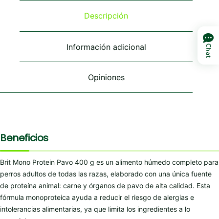
opciones
opciones
se
se
Descripción
pueden
pueden
elegir
elegir
en
en
Información adicional
Chat
la
la
página
página
de
de
Opiniones
producto
producto
Beneficios
Brit Mono Protein Pavo 400 g es un alimento húmedo completo para
perros adultos de todas las razas, elaborado con una única fuente
de proteína animal: carne y órganos de pavo de alta calidad. Esta
fórmula monoproteica ayuda a reducir el riesgo de alergias e
intolerancias alimentarias, ya que limita los ingredientes a lo