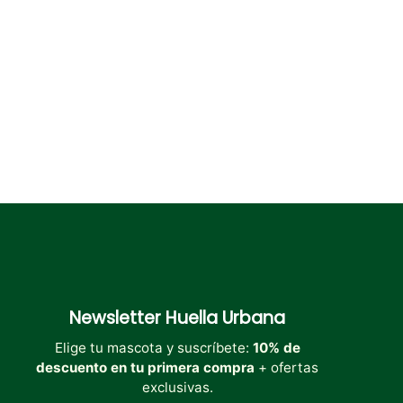
elegir
elegir
elegir
en
en
en
la
la
la
página
página
página
de
de
de
producto
producto
producto
Newsletter
Huella Urbana
Elige tu mascota y suscríbete:
10% de
descuento en tu primera compra
+ ofertas
exclusivas.