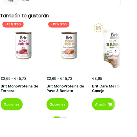
También te gustarán
-15% DTO
-15% DTO
Rango
Rango
€
2,69
-
€
45,73
€
2,69
-
€
45,73
€
3,95
de
de
Brit MonoProteina de
Brit MonoProteina de
Brit Care Meaty Jerky
precios:
precios:
Ternera
Pavo & Boniato
Conejo
desde
desde
€2,69
€2,69
Este
Este
hasta
hasta
Opciones
Opciones
Añadir
€45,73
€45,73
producto
producto
tiene
tiene
múltiples
múltiples
variantes.
variantes.
Las
Las