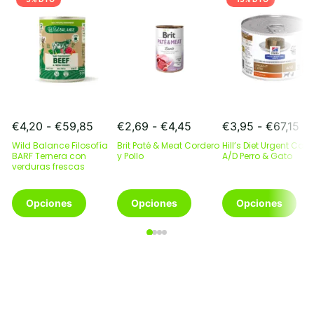
Rango
Rango
Ra
€
4,20
-
€
59,85
€
2,69
-
€
4,45
€
3,95
-
€
67,15
de
de
de
Wild Balance Filosofía
Brit Paté & Meat Cordero
Hill’s Diet Urgent Care
precios:
precios:
pr
BARF Ternera con
y Pollo
A/D Perro & Gato
verduras frescas
desde
desde
de
€4,20
€2,69
€3
Este
hasta
Este
hasta
Este
ha
Opciones
Opciones
Opciones
producto
€59,85
producto
€4,45
producto
€6
tiene
tiene
tiene
múltiples
múltiples
múltiples
variantes.
variantes.
variantes.
Las
Las
Las
opciones
opciones
opciones
se
se
se
pueden
pueden
pueden