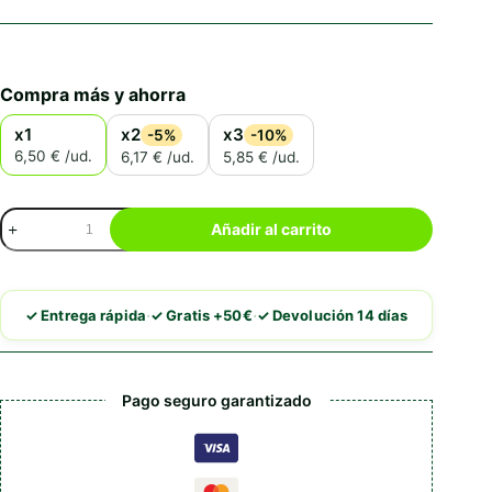
Compra más y ahorra
x1
x2
x3
-5%
-10%
6,50 € /ud.
6,17 € /ud.
5,85 € /ud.
Churu
Añadir al carrito
Dog
Bites
Pollo
con
·
·
✓ Entrega rápida
✓ Gratis +50€
✓ Devolución 14 días
Queso
cantidad
Pago seguro garantizado