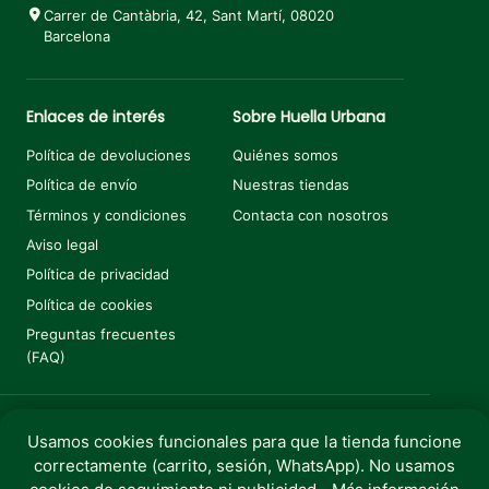
Carrer de Cantàbria, 42, Sant Martí, 08020
Barcelona
Enlaces de interés
Sobre Huella Urbana
Política de devoluciones
Quiénes somos
Política de envío
Nuestras tiendas
Términos y condiciones
Contacta con nosotros
Aviso legal
Política de privacidad
Política de cookies
Preguntas frecuentes
(FAQ)
Usamos cookies funcionales para que la tienda funcione
Añadir al carrito
€
6,50
correctamente (carrito, sesión, WhatsApp). No usamos
Copyright © 2025 Huella Urbana. Todos los derechos