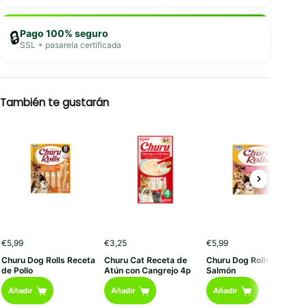
Pago 100% seguro
🔒
SSL + pasarela certificada
También te gustarán
€
5,99
€
3,25
€
5,99
Churu Dog Rolls Receta
Churu Cat Receta de
Churu Dog Rolls Pollo y
de Pollo
Atún con Cangrejo 4p
Salmón
Añadir
Añadir
Añadir