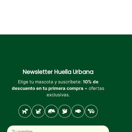
producto
Newsletter
Huella Urbana
Elige tu mascota y suscríbete:
10% de
descuento en tu primera compra
+ ofertas
exclusivas.
Perro
Gato
Roedores
Aves
Peces
Tortugas
Nombre
Correo electrónico