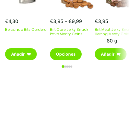
Rango
€
4,30
€
3,95
-
€
9,99
€
3,95
de
Belcando Bits Cordero
Brit Care Jerky Snack
Brit Meat Jerky Snack
precios:
Pavo Meaty Coins
Herring Meaty Coins
desde
80 g
€3,95
Este
hasta
Añadir
Opciones
Añadir
producto
€9,99
tiene
múltiples
variantes.
Las
opciones
se
pueden
elegir
en
la
página
de