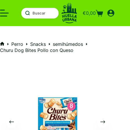
Saltar
al
€
0,00
contenido
Carro
de
compra
Perro
Snacks
semihúmedos
Inicio
Churu Dog Bites Pollo con Queso