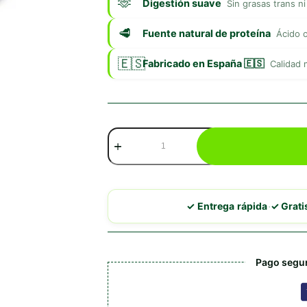
Digestión suave
Sin grasas trans n
Fuente natural de proteína
Ácido o
Fabricado en España 🇪🇸
Calidad 
Mediterranean
Natural
Serrano
Sticks
Pro
de
·
✓ Entrega rápida
✓ Grat
Ternera
cantidad
Pago segur