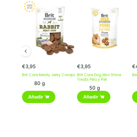
€
3,95
€
3,95
€
Brit Care Meaty Jerky Conejo
Brit Care Dog Mini Shine
Be
Treats Pelo y Piel
80 g
50 g
Añadir
Añadir