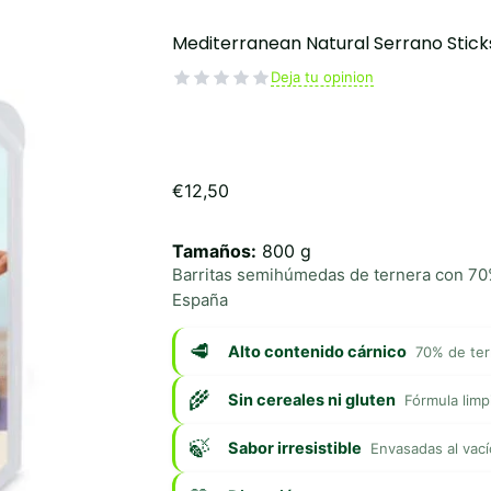
Mediterranean Natural Serrano Stick
Deja tu opinion
€
12,50
Tamaños:
800 g
Barritas semihúmedas de ternera con 70%
España
Alto contenido cárnico
70% de ter
Sin cereales ni gluten
Fórmula limpi
Sabor irresistible
Envasadas al vací