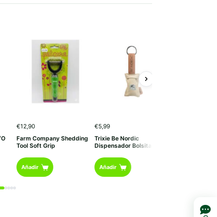
€
12,90
€
5,99
€
6,50
/O
Farm Company Shedding
Trixie Be Nordic
Churu Dog Bites
Tool Soft Grip
Dispensador Bolsitas
Atún
Añadir
Añadir
Añadir