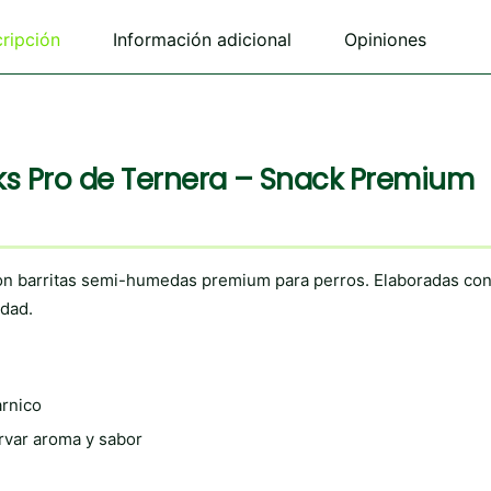
opciones
se
ripción
Información adicional
Opiniones
pueden
elegir
en
la
página
de
ks Pro de Ternera – Snack Premium
producto
on barritas semi-humedas premium para perros. Elaboradas co
idad.
arnico
rvar aroma y sabor