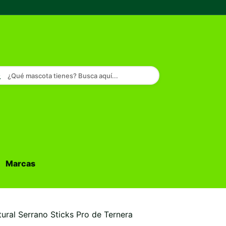
¿Qué mascota tienes? Busca aquí...
Marcas
Buscar...
ural Serrano Sticks Pro de Ternera