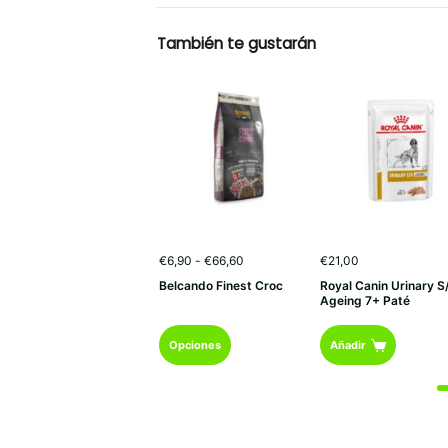
También te gustarán
Rango
€
6,90
-
€
66,60
€
21,00
de
Belcando Finest Croc
Royal Canin Urinary S
precios:
Ageing 7+ Paté
desde
€6,90
Este
hasta
Opciones
Añadir
€66,60
producto
tiene
múltiples
variantes.
Las