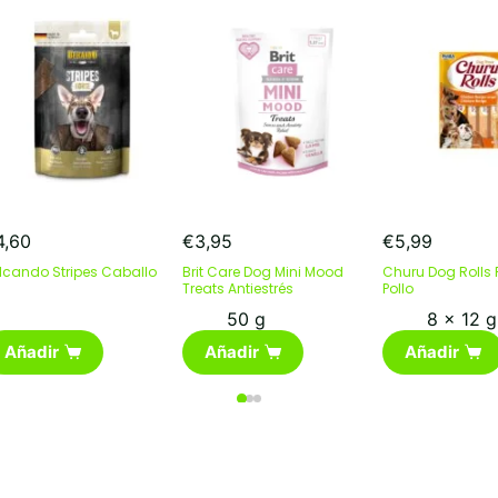
4,60
€
3,95
€
5,99
lcando Stripes Caballo
Brit Care Dog Mini Mood
Churu Dog Rolls
Treats Antiestrés
Pollo
50 g
8 x 12 g
Añadir
Añadir
Añadir