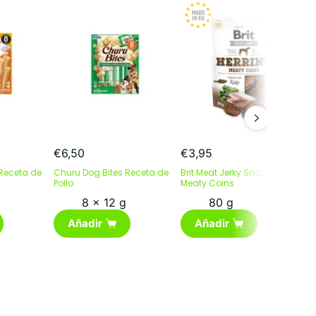
€
6,50
€
3,95
€
 Receta de
Churu Dog Bites Receta de
Brit Meat Jerky Snack Herring
B
Pollo
Meaty Coins
8 x 12 g
80 g
Añadir
Añadir