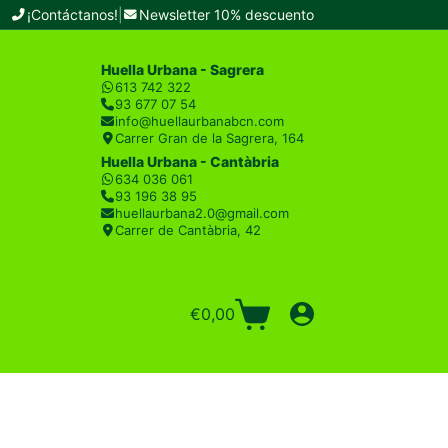
¡Contáctanos!
|
Newsletter 10% descuento
Huella Urbana - Sagrera
613 742 322
93 677 07 54
info@huellaurbanabcn.com
Carrer Gran de la Sagrera, 164
Huella Urbana - Cantàbria
634 036 061
93 196 38 95
huellaurbana2.0@gmail.com
Carrer de Cantàbria, 42
€
0,00
Carro
de
compra