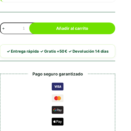
Mediterranean
Añadir al carrito
Natural
Serrano
Sticks
Pro
·
·
✓ Entrega rápida
✓ Gratis +50€
✓ Devolución 14 días
de
Pollo
cantidad
Pago seguro garantizado