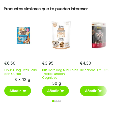
Productos similares que te pueden interesar
€
6,50
€
3,95
€
4,30
Churu Dog Bites Pollo
Brit Care Dog Mini Think
Belcando Bits Terner
con Queso
Treats Función
Cognitiva
8 x 12 g
50 g
Añadir
Añadir
Añadir