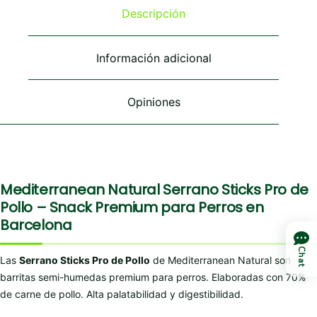
se
se
se
Descripción
pueden
pueden
pueden
elegir
elegir
elegir
en
en
en
Información adicional
la
la
la
página
página
página
de
de
de
Opiniones
producto
producto
producto
Mediterranean Natural Serrano Sticks Pro de
Pollo – Snack Premium para Perros en
Barcelona
Chat
Las
Serrano Sticks Pro de Pollo
de Mediterranean Natural son
barritas semi-humedas premium para perros. Elaboradas con 70%
de carne de pollo. Alta palatabilidad y digestibilidad.