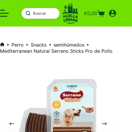
Saltar
al
€
0,00
contenido
Carro
de
compra
Perro
Snacks
semihúmedos
Inicio
Mediterranean Natural Serrano Sticks Pro de Pollo