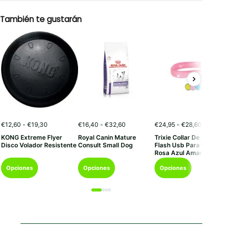
También te gustarán
Rango
Rango
Rango
€
12,60
-
€
19,30
€
16,40
-
€
32,60
€
24,95
-
€
28,60
de
de
de
KONG Extreme Flyer
Royal Canin Mature
Trixie Collar De Banda
precios:
precios:
precios:
Disco Volador Resistente
Consult Small Dog
Flash Usb Para Perros
desde
desde
desde
Rosa Azul Amarillo
€12,60
€16,40
€24,95
Este
Este
Este
hasta
hasta
hasta
Opciones
Opciones
Opciones
€19,30
€32,60
€28,60
producto
producto
producto
tiene
tiene
tiene
múltiples
múltiples
múltiples
variantes.
variantes.
variantes.
Las
Las
Las
opciones
opciones
opciones