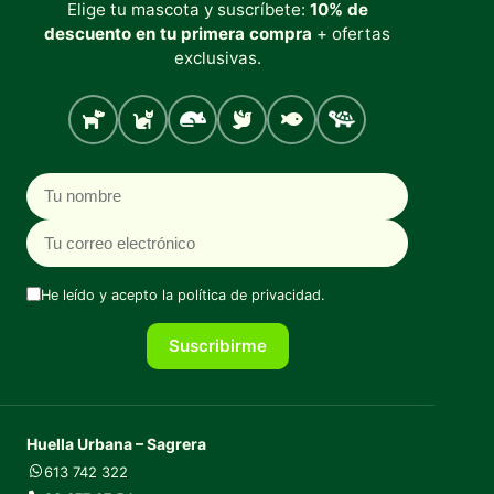
Elige tu mascota y suscríbete:
10% de
descuento en tu primera compra
+ ofertas
exclusivas.
Perro
Gato
Roedores
Aves
Peces
Tortugas
Nombre
Correo electrónico
He leído y acepto la
política de privacidad
.
Suscribirme
Huella Urbana – Sagrera
613 742 322