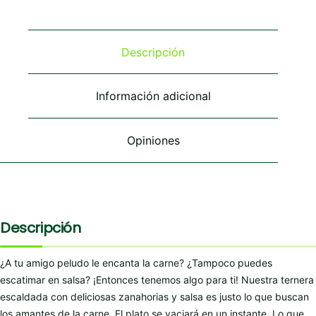
variantes.
variantes.
Las
Las
opciones
opciones
se
se
Descripción
pueden
pueden
elegir
elegir
en
en
Información adicional
la
la
página
página
de
de
Opiniones
producto
producto
Descripción
¿A tu amigo peludo le encanta la carne? ¿Tampoco puedes
escatimar en salsa? ¡Entonces tenemos algo para ti! Nuestra ternera
escaldada con deliciosas zanahorias y salsa es justo lo que buscan
los amantes de la carne. El plato se vaciará en un instante. Lo que