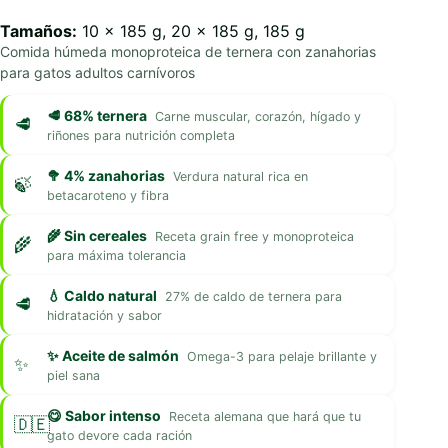
Tamaños:
10 x 185 g, 20 x 185 g, 185 g
Comida húmeda monoproteica de ternera con zanahorias
para gatos adultos carnívoros
🥩 68% ternera
Carne muscular, corazón, hígado y
riñones para nutrición completa
🥦 4% zanahorias
Verdura natural rica en
betacaroteno y fibra
🌾 Sin cereales
Receta grain free y monoproteica
para máxima tolerancia
💧 Caldo natural
27% de caldo de ternera para
hidratación y sabor
✨ Aceite de salmón
Omega-3 para pelaje brillante y
piel sana
😋 Sabor intenso
Receta alemana que hará que tu
gato devore cada ración