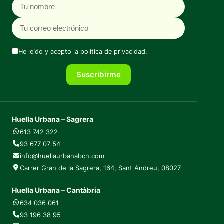
Nombre
Correo electrónico
He leído y acepto la
política de privacidad
.
Suscribirme
Huella Urbana – Sagrera
613 742 322
93 677 07 54
info@huellaurbanabcn.com
Carrer Gran de la Sagrera, 164, Sant Andreu, 08027
Huella Urbana – Cantàbria
634 036 061
93 196 38 95