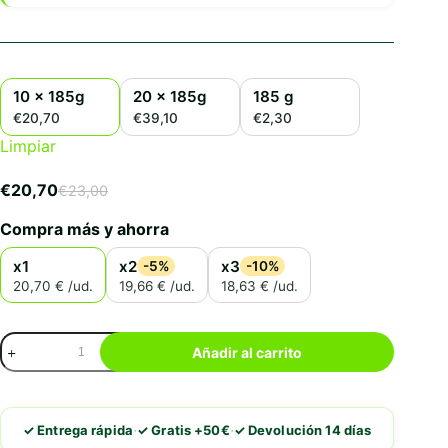
10 x 185g
20 x 185g
185 g
€20,70
€39,10
€2,30
Limpiar
€
20,70
€
23,00
El
El
precio
precio
Compra más y ahorra
original
actual
era:
es:
x1
x2
x3
-5%
-10%
€23,00.
€20,70.
20,70 € /ud.
19,66 € /ud.
18,63 € /ud.
MjAMjAM
Añadir al carrito
Ternera
Escaldada
Con
Zanahorias
·
·
✓ Entrega rápida
✓ Gratis +50€
✓ Devolución 14 días
cantidad