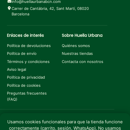
info@huellaurbanabcn.com
Carrer de Cantàbria, 42, Sant Martí, 08020
Barcelona
Enlaces de interés
Sobre Huella Urbana
Política de devoluciones
Quiénes somos
Política de envío
Nuestras tiendas
Términos y condiciones
Contacta con nosotros
Aviso legal
Política de privacidad
Política de cookies
Preguntas frecuentes
(FAQ)
Usamos cookies funcionales para que la tienda funcione
Añadir al carrito
€
20,70
€
23,00
El precio original era: €23,00.
El precio actual es: €20,70.
correctamente (carrito, sesión, WhatsApp). No usamos