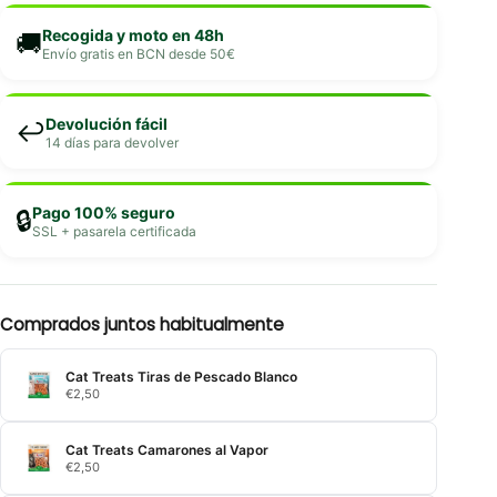
Recogida y moto en 48h
🚚
Envío gratis en BCN desde 50€
Devolución fácil
↩️
14 días para devolver
Pago 100% seguro
🔒
SSL + pasarela certificada
Comprados juntos habitualmente
Cat Treats Tiras de Pescado Blanco
€
2,50
Cat Treats Camarones al Vapor
€
2,50