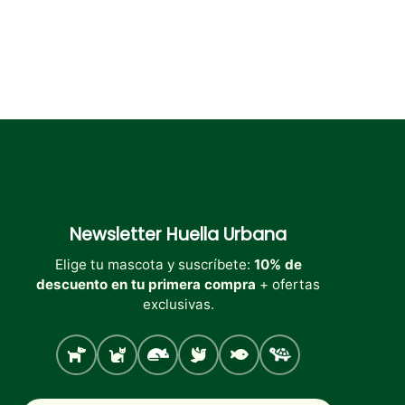
producto
producto
Newsletter
Huella Urbana
Elige tu mascota y suscríbete:
10% de
descuento en tu primera compra
+ ofertas
exclusivas.
Perro
Gato
Roedores
Aves
Peces
Tortugas