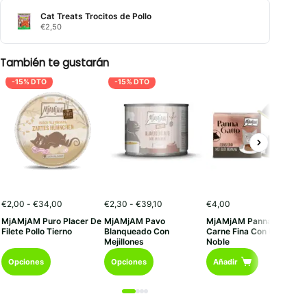
Cat Treats Trocitos de Pollo
€
2,50
También te gustarán
-15% DTO
-15% DTO
Rango
Rango
€
2,00
-
€
34,00
€
2,30
-
€
39,10
€
4,00
de
de
MjAMjAM Puro Placer De
MjAMjAM Pavo
MjAMjAM Panna Gatto
precios:
precios:
Filete Pollo Tierno
Blanqueado Con
Carne Fina Con Un Toque
desde
desde
Mejillones
Noble
€2,00
€2,30
Este
Este
hasta
hasta
Opciones
Opciones
Añadir
€34,00
€39,10
producto
producto
tiene
tiene
múltiples
múltiples