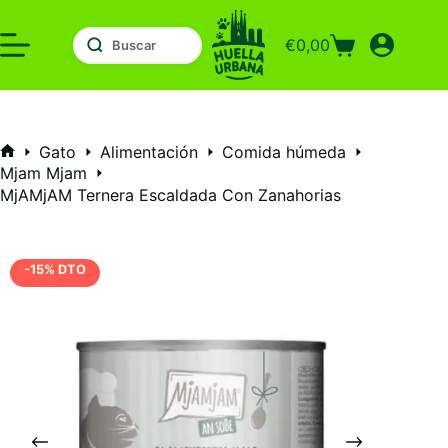
Saltar
al
€
0,00
contenido
Carro
de
compra
Gato
Alimentación
Comida húmeda
Inicio
Mjam Mjam
MjAMjAM Ternera Escaldada Con Zanahorias
-15% DTO