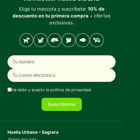
Elige tu mascota y suscríbete:
10% de
descuento en tu primera compra
+ ofertas
exclusivas.
Perro
Gato
Roedores
Aves
Peces
Tortugas
Nombre
Correo electrónico
He leído y acepto la
política de privacidad
.
Suscribirme
Huella Urbana – Sagrera