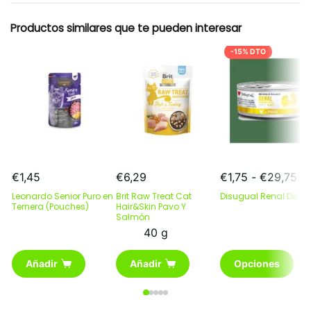
Productos similares que te pueden interesar
-15% DTO
Ra
€
1,45
€
6,29
€
1,75
-
€
29,75
de
Leonardo Senior Puro en
Brit Raw Treat Cat
Disugual Renal De Pol
pr
Ternera (Pouches)
Hair&Skin Pavo Y
Salmón
de
€1
40 g
ha
Este
€2
Añadir
Añadir
Opciones
producto
tiene
múltiples