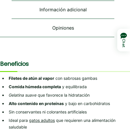
elegir
elegir
elegir
en
en
en
Información adicional
la
la
la
página
página
página
de
de
de
Opiniones
producto
producto
producto
Chat
Beneficios
Filetes de atún al vapor
con sabrosas gambas
Comida húmeda completa
y equilibrada
Gelatina suave
que favorece la hidratación
Alto contenido en proteínas
y bajo en carbohidratos
Sin conservantes ni colorantes artificiales
Ideal para
gatos adultos
que requieren una alimentación
saludable