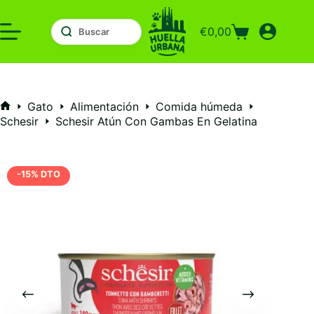
Saltar
al
€
0,00
contenido
Carro
de
compra
Gato
Alimentación
Comida húmeda
Inicio
Schesir
Schesir Atún Con Gambas En Gelatina
-15% DTO