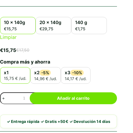
10 x 140g
20 x 140g
140 g
€15,75
€29,75
€1,75
Limpiar
€
15,75
€
17,50
El
El
precio
precio
Compra más y ahorra
original
actual
era:
es:
x1
x2
x3
-5%
-10%
€17,50.
€15,75.
15,75 € /ud.
14,96 € /ud.
14,17 € /ud.
Schesir
Añadir al carrito
Atún
Con
Gambas
En
·
·
✓ Entrega rápida
✓ Gratis +50€
✓ Devolución 14 días
Gelatina
cantidad