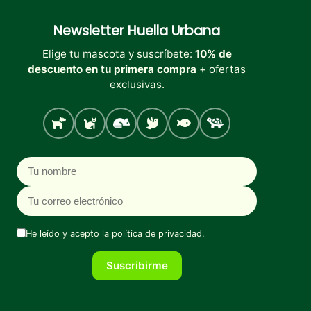
Newsletter
Huella Urbana
Elige tu mascota y suscríbete:
10% de
descuento en tu primera compra
+ ofertas
exclusivas.
Perro
Gato
Roedores
Aves
Peces
Tortugas
Nombre
Correo electrónico
He leído y acepto la
política de privacidad
.
Suscribirme