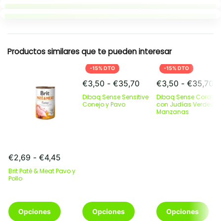
Puntos clave
Resumen rapido
Productos similares que te pueden interesar
-15% DTO
-15% DTO
Rango
R
€
3,50
-
€
35,70
€
3,50
-
€
35,70
de
d
Dibaq Sense Sensitive
Dibaq Sense Cordero
precios:
pr
Conejo y Pavo
con Judías Verdes y
desde
Manzanas
d
€3,50
€
hasta
h
€35,70
€
Rango
€
2,69
-
€
4,45
de
Brit Paté & Meat Pavo y
precios:
Pollo
desde
€2,69
Este
hasta
Este
Este
Opciones
Opciones
Opciones
producto
€4,45
producto
producto