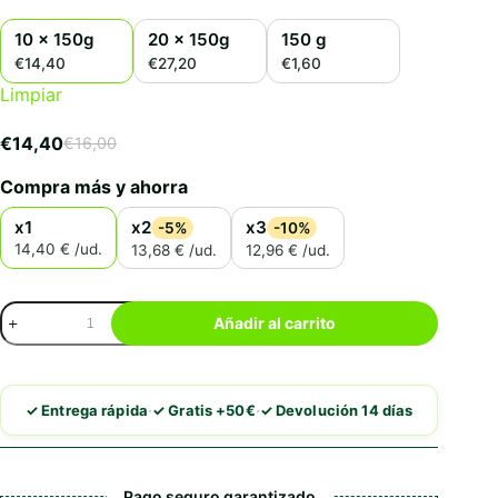
10 x 150g
20 x 150g
150 g
€14,40
€27,20
€1,60
Limpiar
€
14,40
€
16,00
El
El
precio
precio
Compra más y ahorra
original
actual
era:
es:
x1
x2
x3
-5%
-10%
€16,00.
€14,40.
14,40 € /ud.
13,68 € /ud.
12,96 € /ud.
Disugual
Añadir al carrito
Pato
con
Kiwi
cantidad
·
·
✓ Entrega rápida
✓ Gratis +50€
✓ Devolución 14 días
Pago seguro garantizado