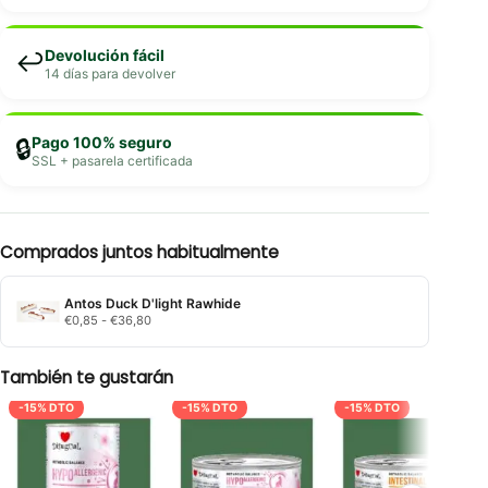
Devolución fácil
↩️
14 días para devolver
Pago 100% seguro
🔒
SSL + pasarela certificada
Comprados juntos habitualmente
Antos Duck D'light Rawhide
Rango
€
0,85
-
€
36,80
de
precios:
desde
También te gustarán
€0,85
hasta
-15% DTO
-15% DTO
-15% DTO
€36,80