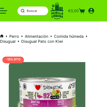
Saltar
al
€
0,00
contenido
Carro
de
compra
Perro
Alimentación
Comida húmeda
Inicio
Disugual
Disugual Pato con Kiwi
-15% DTO