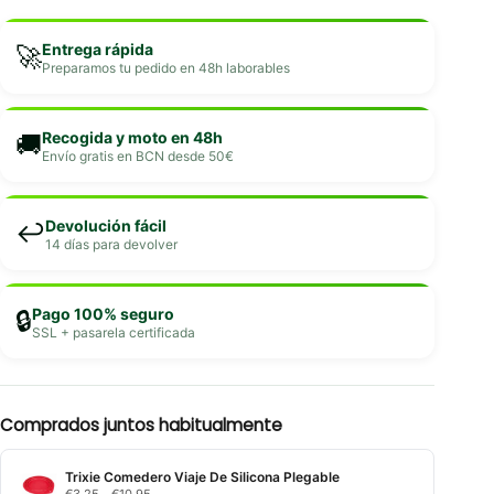
Entrega rápida
🚀
Preparamos tu pedido en 48h laborables
Recogida y moto en 48h
🚚
Envío gratis en BCN desde 50€
Devolución fácil
↩️
14 días para devolver
Pago 100% seguro
🔒
SSL + pasarela certificada
Comprados juntos habitualmente
Trixie Comedero Viaje De Silicona Plegable
Rango
€
3,25
-
€
10,95