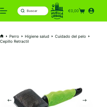
Saltar
al
€
0,00
contenido
Carro
de
compra
Perro
Higiene salud
Cuidado del pelo
Inicio
Cepillo Retractil