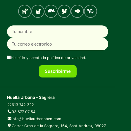
Perro
Gato
Roedores
Aves
Peces
Tortugas
Nombre
Correo electrónico
He leído y acepto la
política de privacidad
.
Suscribirme
Huella Urbana – Sagrera
613 742 322
93 677 07 54
info@huellaurbanabcn.com
Carrer Gran de la Sagrera, 164, Sant Andreu, 08027