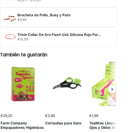
de
precios:
desde
Brocheta de Pollo, Buey y Pato
€3,25
€
3,90
hasta
€10,95
Trixie Collar De Aro Flash Usb Silicona Rojo Para Perros
€
15,50
También te gustarán
€
29,20
€
3,95
€
1,99
Farm Company
Cortauñas para Gato
Toallitas Limpiadoras
Empapadores Higiénicos
Ojos y Oídos Árbol de Té