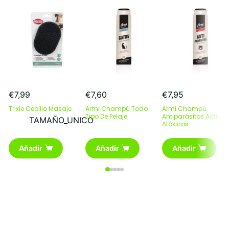
€
7,99
€
7,60
€
7,95
Trixie Cepillo Masaje
Armi Champú Todo
Armi Champú
Tipo De Pelaje
Antiparásitos Activos
TAMAÑO_UNICO
Atóxicos
Añadir
Añadir
Añadir