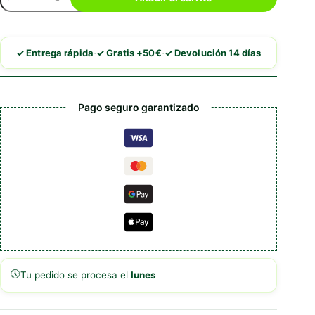
Retractil
cantidad
·
·
✓ Entrega rápida
✓ Gratis +50€
✓ Devolución 14 días
Pago seguro garantizado
🕔
Tu pedido se procesa el
lunes