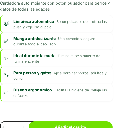
Cardadora autolimpiante con boton pulsador para perros y
gatos de todas las edades
Limpieza automatica
Boton pulsador que retrae las
puas y expulsa el pelo
Mango antideslizante
Uso comodo y seguro
durante todo el cepillado
Ideal durante la muda
Elimina el pelo muerto de
forma eficiente
Para perros y gatos
Apta para cachorros, adultos y
senior
Diseno ergonomico
Facilita la higiene del pelaje sin
esfuerzo
Cepillo
Añadir al carrito