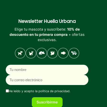
Newsletter
Huella Urbana
Elige tu mascota y suscríbete:
10% de
descuento en tu primera compra
+ ofertas
exclusivas.
Perro
Gato
Roedores
Aves
Peces
Tortugas
Nombre
Correo electrónico
He leído y acepto la
política de privacidad
.
Suscribirme