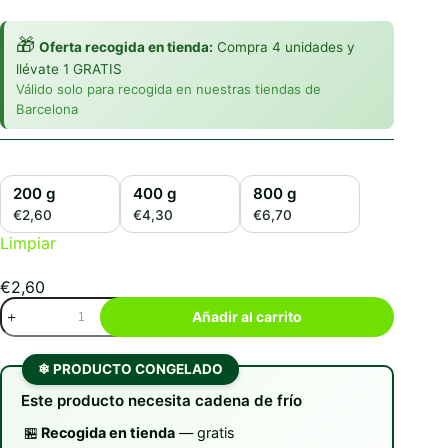
🎁
Oferta recogida en tienda:
Compra 4 unidades y
llévate 1 GRATIS
Válido solo para recogida en nuestras tiendas de
Barcelona
200 g
400 g
800 g
€2,60
€4,30
€6,70
Limpiar
€
2,60
Food
Añadir al carrito
for
Joe
Turkeat
❄ PRODUCTO CONGELADO
cantidad
Este producto necesita cadena de frío
🏪
Recogida en tienda
— gratis