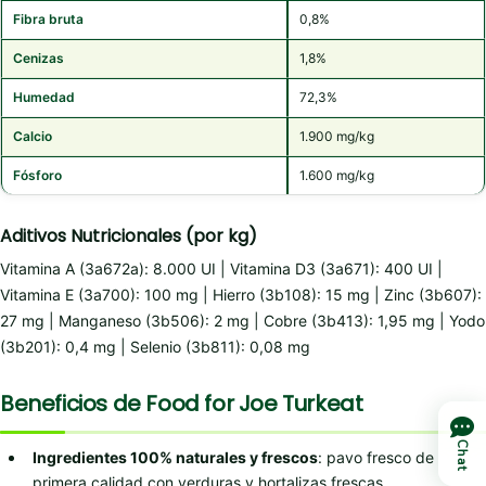
Fibra bruta
0,8%
Cenizas
1,8%
Humedad
72,3%
Calcio
1.900 mg/kg
Fósforo
1.600 mg/kg
Aditivos Nutricionales (por kg)
Vitamina A (3a672a): 8.000 UI | Vitamina D3 (3a671): 400 UI |
Vitamina E (3a700): 100 mg | Hierro (3b108): 15 mg | Zinc (3b607):
27 mg | Manganeso (3b506): 2 mg | Cobre (3b413): 1,95 mg | Yodo
(3b201): 0,4 mg | Selenio (3b811): 0,08 mg
Beneficios de Food for Joe Turkeat
Chat
Ingredientes 100% naturales y frescos
: pavo fresco de
primera calidad con verduras y hortalizas frescas