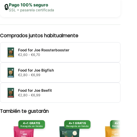
Pago 100% seguro
🔒
SSL + pasarela certificada
Comprados juntos habitualmente
Food for Joe Roosterbooster
Rango
€
2,60
-
€
6,70
de
precios:
desde
Food for Joe Bigfish
€2,60
Rango
€
2,80
-
€
6,99
hasta
de
€6,70
precios:
desde
Food for Joe Beefit
€2,80
Rango
€
2,80
-
€
6,99
hasta
de
€6,99
precios:
desde
También te gustarán
€2,80
hasta
€6,99
4+1 GRATIS
4+1 GRATIS
4+1 GRATIS
Recogida en tienda
Recogida en tienda
Recogida en tienda