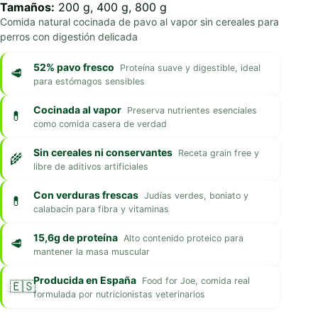
Tamaños:
200 g, 400 g, 800 g
desde
Comida natural cocinada de pavo al vapor sin cereales para
€2,60
perros con digestión delicada
hasta
€6,70
52% pavo fresco
Proteína suave y digestible, ideal
para estómagos sensibles
Cocinada al vapor
Preserva nutrientes esenciales
como comida casera de verdad
Sin cereales ni conservantes
Receta grain free y
libre de aditivos artificiales
Con verduras frescas
Judías verdes, boniato y
calabacín para fibra y vitaminas
15,6g de proteína
Alto contenido proteico para
mantener la masa muscular
Producida en España
Food for Joe, comida real
formulada por nutricionistas veterinarios