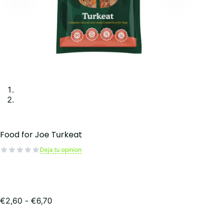
Food for Joe Turkeat
Deja tu opinion
Rango
€
2,60
-
€
6,70
de
precios: