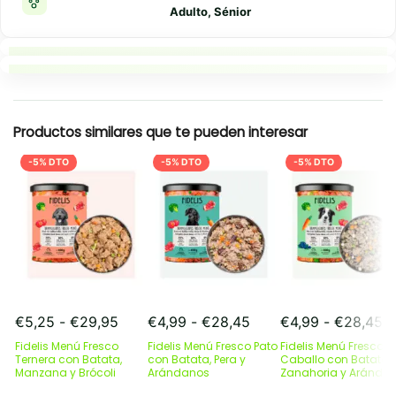
Adulto, Sénior
Puntos clave
Resumen rapido
Productos similares que te pueden interesar
-5% DTO
-5% DTO
-5% DTO
Rango
Rango
R
€
5,25
-
€
29,95
€
4,99
-
€
28,45
€
4,99
-
€
28,45
de
de
d
Fidelis Menú Fresco
Fidelis Menú Fresco Pato
Fidelis Menú Fresco
precios:
precios:
pr
Ternera con Batata,
con Batata, Pera y
Caballo con Batata,
Manzana y Brócoli
desde
Arándanos
desde
Zanahoria y Aránda
d
€5,25
€4,99
€