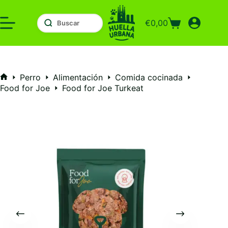
Saltar
al
€
0,00
contenido
Carro
de
compra
Perro
Alimentación
Comida cocinada
Inicio
Food for Joe
Food for Joe Turkeat