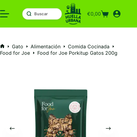
Saltar
al
€
0,00
contenido
Carro
de
compra
Gato
Alimentación
Comida Cocinada
Inicio
Food for Joe
Food for Joe Porkitup Gatos 200g