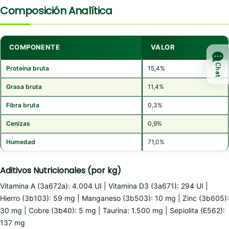
Composición Analítica
COMPONENTE
VALOR
Chat
Proteína bruta
15,4%
Grasa bruta
11,4%
Fibra bruta
0,3%
Cenizas
0,9%
Humedad
71,0%
Aditivos Nutricionales (por kg)
Vitamina A (3a672a): 4.004 UI | Vitamina D3 (3a671): 294 UI |
Hierro (3b103): 59 mg | Manganeso (3b503): 10 mg | Zinc (3b605):
30 mg | Cobre (3b40): 5 mg | Taurina: 1.500 mg | Sepiolita (E562):
137 mg