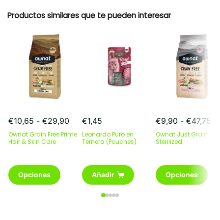
Productos similares que te pueden interesar
Rango
R
€
10,65
-
€
29,90
€
1,45
€
9,90
-
€
47,75
de
de
Ownat Grain Free Prime
Leonardo Puro en
Ownat Just Grain Fre
precios:
pr
Hair & Skin Care
Ternera (Pouches)
Sterilized
desde
de
€10,65
€9
Este
hasta
Este
ha
Opciones
Añadir
Opciones
producto
€29,90
producto
€4
tiene
tiene
múltiples
múltiples
variantes.
variantes.
Las
Las