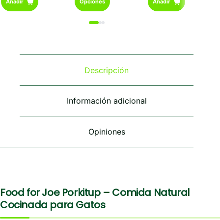
Añadir
Opciones
Añadir
hasta
producto
€6,99
tiene
múltiples
variantes.
Las
opciones
se
Descripción
pueden
elegir
en
Información adicional
la
página
de
Opiniones
producto
Food for Joe Porkitup – Comida Natural
Cocinada para Gatos