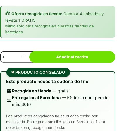
🎁
Oferta recogida en tienda:
Compra 4 unidades y
llévate 1 GRATIS
Válido solo para recogida en nuestras tiendas de
Barcelona
Food
Añadir al carrito
for
Joe
Porkitup
❄ PRODUCTO CONGELADO
Gatos
200g
Este producto necesita cadena de frío
cantidad
🏪
Recogida en tienda
— gratis
Entrega local Barcelona
— 5€ (domicilio: pedido
🚕
mín. 30€)
Los productos congelados no se pueden enviar por
mensajería. Entrega a domicilio solo en Barcelona; fuera
de esta zona, recogida en tienda.