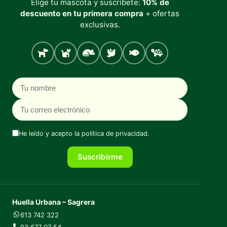
Elige tu mascota y suscríbete:
10% de
descuento en tu primera compra
+ ofertas
exclusivas.
Perro
Gato
Roedores
Aves
Peces
Tortugas
Nombre
Correo electrónico
He leído y acepto la
política de privacidad
.
Suscribirme
Huella Urbana – Sagrera
613 742 322
93 677 07 54