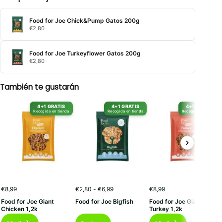
Food for Joe Chick&Pump Gatos 200g
€
2,80
Food for Joe Turkeyflower Gatos 200g
€
2,80
También te gustarán
4+1 GRATIS
4+1 GRATIS
4+1 GRATIS
Recogida en tienda
Recogida en tienda
Recogida en tienda
Rango
€
8,99
€
2,80
-
€
6,99
€
8,99
de
Food for Joe Giant
Food for Joe Bigfish
Food for Joe Giant
precios:
Chicken 1,2k
Turkey 1,2k
desde
Este
€2,80