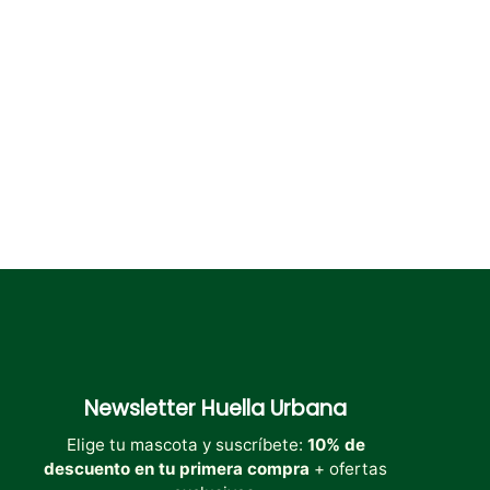
pueden
pueden
elegir
elegir
en
en
la
la
página
página
de
de
producto
producto
Newsletter
Huella Urbana
Elige tu mascota y suscríbete:
10% de
descuento en tu primera compra
+ ofertas