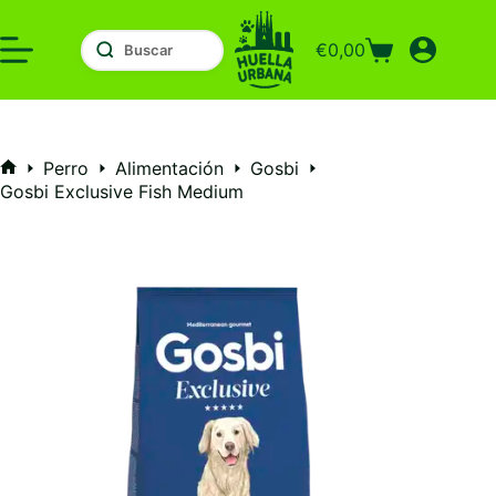
Saltar
al
€
0,00
contenido
Carro
de
compra
Perro
Alimentación
Gosbi
Inicio
Gosbi Exclusive Fish Medium