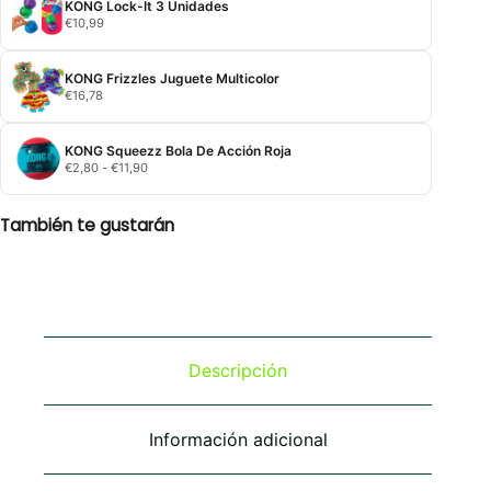
KONG Lock-It 3 Unidades
€
10,99
KONG Frizzles Juguete Multicolor
€
16,78
KONG Squeezz Bola De Acción Roja
Rango
€
2,80
-
€
11,90
de
precios:
desde
También te gustarán
€2,80
hasta
€11,90
Descripción
Información adicional