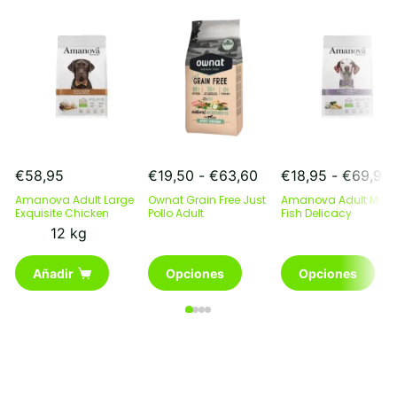
Rango
€
58,95
€
19,50
-
€
63,60
€
18,95
-
€
69,95
de
Amanova Adult Large
Ownat Grain Free Just
Amanova Adult Mobil
precios:
p
Exquisite Chicken
Pollo Adult
Fish Delicacy
desde
12 kg
€19,50
Este
hasta
Este
Añadir
Opciones
Opciones
producto
€63,60
producto
tiene
tiene
múltiples
múltiples
variantes.
variantes.
Las
Las
opciones
opciones
se
se