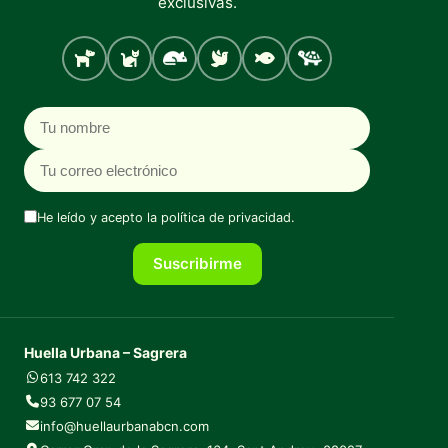
exclusivas.
Perro
Gato
Roedores
Aves
Peces
Tortugas
Nombre
Correo electrónico
He leído y acepto la
política de privacidad
.
Suscribirme
Huella Urbana – Sagrera
613 742 322
93 677 07 54
info@huellaurbanabcn.com