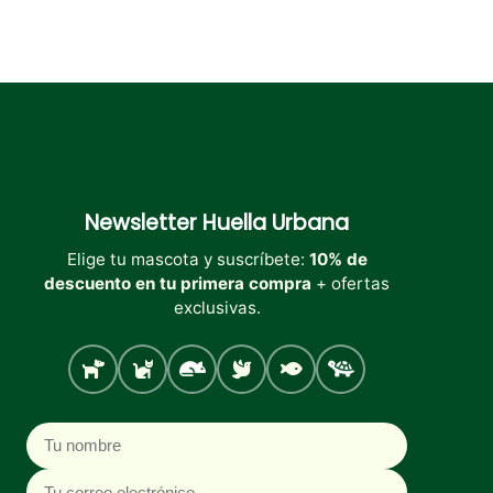
Newsletter
Huella Urbana
Elige tu mascota y suscríbete:
10% de
descuento en tu primera compra
+ ofertas
exclusivas.
Perro
Gato
Roedores
Aves
Peces
Tortugas
Nombre
Correo electrónico