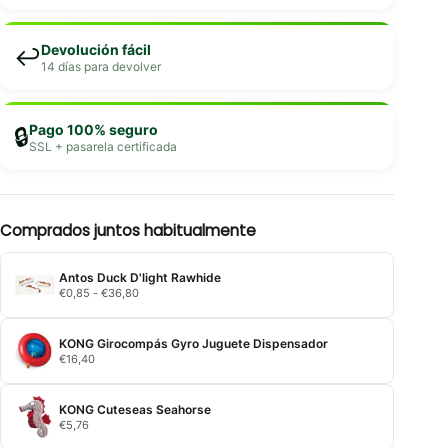
Devolución fácil
↩️
14 días para devolver
Pago 100% seguro
🔒
SSL + pasarela certificada
Comprados juntos habitualmente
Antos Duck D'light Rawhide
Rango
€
0,85
-
€
36,80
de
precios:
desde
KONG Girocompás Gyro Juguete Dispensador
€0,85
€
16,40
hasta
€36,80
KONG Cuteseas Seahorse
€
5,76