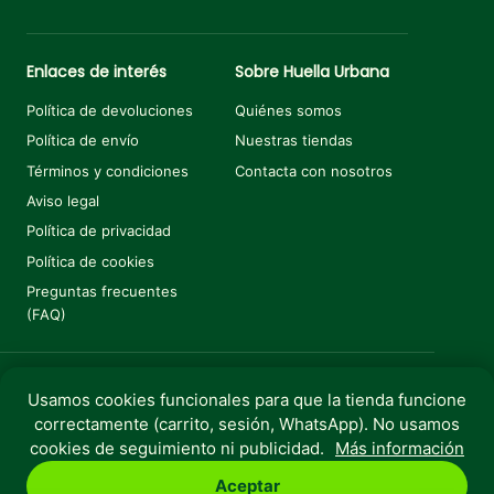
Enlaces de interés
Sobre Huella Urbana
Política de devoluciones
Quiénes somos
Política de envío
Nuestras tiendas
Términos y condiciones
Contacta con nosotros
Aviso legal
Política de privacidad
Política de cookies
Preguntas frecuentes
(FAQ)
Usamos cookies funcionales para que la tienda funcione
Añadir al carrito
€
62,40
correctamente (carrito, sesión, WhatsApp). No usamos
Copyright © 2025 Huella Urbana. Todos los derechos
cookies de seguimiento ni publicidad.
Más información
reservados.
Aceptar
Perro
Gato
Roedores
Aves
Peces
Rebajas