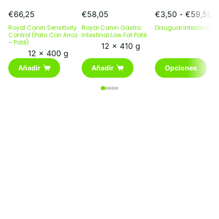
R
€
66,25
€
58,05
€
3,50
-
€
59,50
d
Royal Canin Sensitivity
Royal Canin Gastro
Disugual Intestinal Po
pr
Control (Pato Con Arroz
Intestinal Low Fat Paté
– Paté)
d
12 x 410 g
€
12 x 400 g
Este
h
Añadir
Añadir
Opciones
producto
€
tiene
múltiples
variantes.
Las
opciones
se
pueden
elegir
en
la
página
de
producto