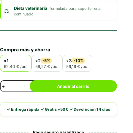
Dieta veterinaria
formulada para soporte renal
continuado
Compra más y ahorra
x1
x2
x3
-5%
-10%
62,40 € /ud.
59,27 € /ud.
56,16 € /ud.
Royal
Añadir al carrito
Canin
Renal
Special
Paté
·
·
✓ Entrega rápida
✓ Gratis +50€
✓ Devolución 14 días
cantidad
Pago seguro garantizado