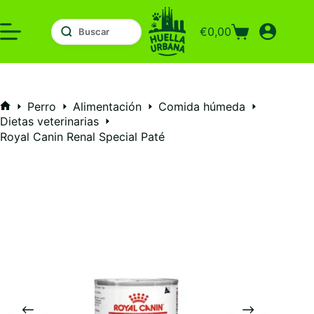
Saltar
al
€
0,00
contenido
Carro
de
compra
Perro
Alimentación
Comida húmeda
Inicio
Dietas veterinarias
Royal Canin Renal Special Paté