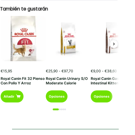
También te gustarán
Rango
Rango
€
15,95
€
25,90
-
€
97,70
€
9,00
-
€
38,60
de
de
Royal Canin Fit 32 Pienso
Royal Canin Urinary S/O
Royal Canin Gastro
precios:
precios:
Con Pollo Y Arroz
Moderate Calorie
Intestinal Kitten
desde
desde
€25,90
€9,00
Este
Este
hasta
hasta
Añadir
Opciones
Opciones
€97,70
€38,60
producto
producto
tiene
tiene
múltiples
múltiples
variantes.
variantes.
Las
Las
opciones
opciones