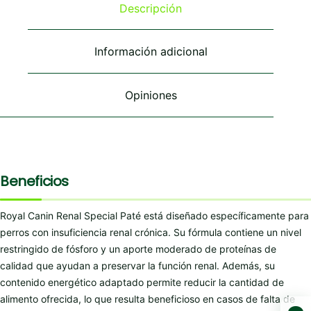
se
se
Descripción
pueden
pueden
elegir
elegir
en
en
Información adicional
la
la
página
página
de
de
Opiniones
producto
producto
Beneficios
Royal Canin Renal Special Paté está diseñado específicamente para
perros con insuficiencia renal crónica. Su fórmula contiene un nivel
restringido de fósforo y un aporte moderado de proteínas de
calidad que ayudan a preservar la función renal. Además, su
contenido energético adaptado permite reducir la cantidad de
alimento ofrecida, lo que resulta beneficioso en casos de falta de