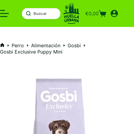
Saltar
al
€
0,00
contenido
Carro
de
compra
Perro
Alimentación
Gosbi
Inicio
Gosbi Exclusive Puppy Mini