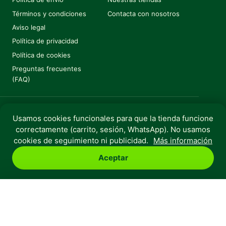
Términos y condiciones
Contacta con nosotros
Aviso legal
Política de privacidad
Política de cookies
Preguntas frecuentes
(FAQ)
Usamos cookies funcionales para que la tienda funcione
correctamente (carrito, sesión, WhatsApp). No usamos
Copyright © 2025 Huella Urbana. Todos los derechos
cookies de seguimiento ni publicidad.
Más información
reservados.
Aceptar
Perro
Gato
Roedores
Aves
Peces
Rebajas
Huella Urbana