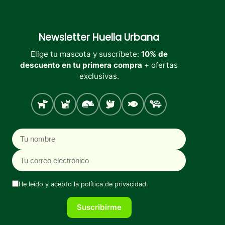
Newsletter
Huella Urbana
Elige tu mascota y suscríbete:
10% de
descuento en tu primera compra
+ ofertas
exclusivas.
Perro
Gato
Roedores
Aves
Peces
Tortugas
Nombre
Correo electrónico
He leído y acepto la
política de privacidad
.
Suscribirme