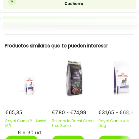
Cachorro
Puntos clave
Resumen rapido
Productos similares que te pueden interesar
Rango
€
65,35
€
7,80
-
€
74,99
€
31,65
-
€
68,90
de
Royal Canin Pill Assist
Belcando Finest Grain
Royal Canin Adult La
precios:
p
M/L
Free Senior
Dog
desde
6 x 30 ud
€7,80
€
Este
Este