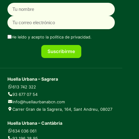
Nombre
Correo electrónico
He leído y acepto la
política de privacidad
.
Suscribirme
Huella Urbana – Sagrera
613 742 322
93 677 07 54
info@huellaurbanabcn.com
Carrer Gran de la Sagrera, 164, Sant Andreu, 08027
Huella Urbana – Cantàbria
634 036 061
93 196 38 95