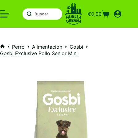
Saltar
al
€
0,00
contenido
Carro
de
compra
Perro
Alimentación
Gosbi
Inicio
Gosbi Exclusive Pollo Senior Mini