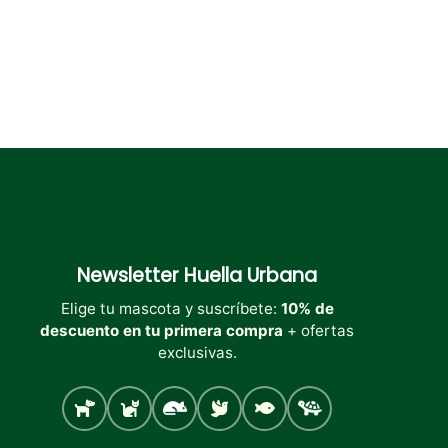
de
de
de
producto
producto
producto
Newsletter
Huella Urbana
Elige tu mascota y suscríbete:
10% de
descuento en tu primera compra
+ ofertas
exclusivas.
Perro
Gato
Roedores
Aves
Peces
Tortugas