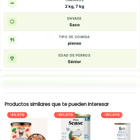
TAMANOS
2 kg, 7 kg
ENVASE
Saco
TIPO DE COMIDA
pienso
EDAD DE PERROS
Sénior
Puntos clave
Resumen rapido
Productos similares que te pueden interesar
-5% DTO
-15% DTO
-15% DTO