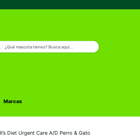
¿Qué mascota tienes? Busca aquí...
Marcas
Buscar...
ll’s Diet Urgent Care A/D Perro & Gato