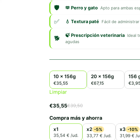
🫶 Perro y gato
Apto para ambas es
💧 Textura paté
Fácil de administra
🍃 Prescripción veterinaria
Ideal 
agudas
10 x 156g
20 x 156g
156 
€35,55
€67,15
€3,9
Limpiar
€
35,55
€
39,50
El
El
precio
precio
Compra más y ahorra
original
actual
era:
es:
x1
x2
x3
-5%
-10%
€39,50.
€35,55.
35,54 € /ud.
33,77 € /ud.
31,99 € /u