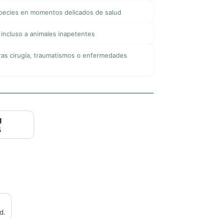
pecies en momentos delicados de salud
r incluso a animales inapetentes
tras cirugía, traumatismos o enfermedades
g
5
d.