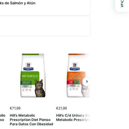
Chat
ks de Salmón y Atún
-15% DT
€
71,99
€
21,99
€
4,70
-
€
79,90
ollo
Hill’s Metabolic
Hill’s C/d Urinary Stress +
Hill’s Prescripti
p
nso
Prescription Diet Pienso
Metabolic Prescription Diet
Perro Digestive
d
Para Gatos Con Obesidad
Pavo Lata
€