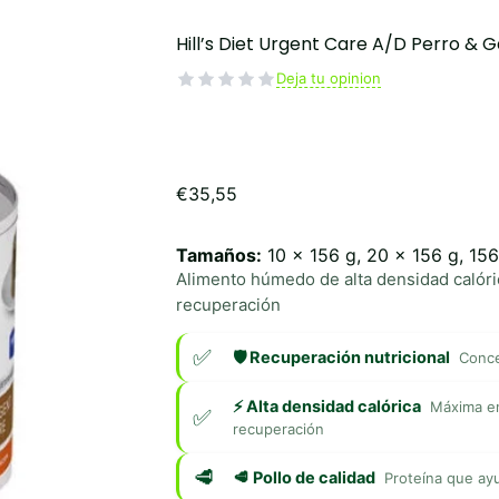
Hill’s Diet Urgent Care A/D Perro & 
Deja tu opinion
€
35,55
Tamaños:
10 x 156 g, 20 x 156 g, 156
Alimento húmedo de alta densidad calóri
recuperación
🛡️ Recuperación nutricional
Conce
⚡ Alta densidad calórica
Máxima en
recuperación
🥩 Pollo de calidad
Proteína que ayu