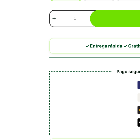
Hill’s
Diet
Urgent
Care
A/D
Perro
·
✓ Entrega rápida
✓ Grat
&
Gato
cantidad
Pago segu