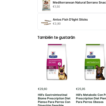
Mediterranean Natural Serrano Snac
€0,85
€
1,50
hasta
€36,80
Antos Fish D'light Sticks
€
3,90
También te gustarán
€
29,60
€
25,95
Hill’s Gastrointestinal
Hill’s Metabolic Con P
Biome Prescription Diet
Prescription Diet Pie
Pienso Para Perros Con
Para Perros Obesos
Digestión Sensible