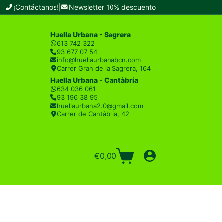
¡Contáctanos!
|
Newsletter 10% descuento
Huella Urbana - Sagrera
613 742 322
93 677 07 54
info@huellaurbanabcn.com
Carrer Gran de la Sagrera, 164
Huella Urbana - Cantàbria
634 036 061
93 196 38 95
huellaurbana2.0@gmail.com
Carrer de Cantàbria, 42
€
0,00
Carro
de
compra