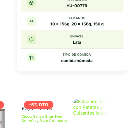
HU-00779
TAMANOS
10 x 156g, 20 x 156g, 156 g
ENVASE
Lata
TIPO DE COMIDA
comida húmeda
Resumen rapido
Puntos clave
-5% DTO
Rango
€
3,50
-
€
8,75
de
Dibaq Sense Grain Free
precios:
Salmón y Pavo Cachorros
desde