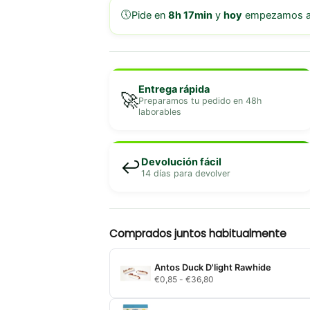
🕔
Pide en
8h 17min
y
hoy
empezamos a 
Entrega rápida
🚀
Preparamos tu pedido en 48h
laborables
Devolución fácil
↩️
14 días para devolver
Comprados juntos habitualmente
Antos Duck D'light Rawhide
Rango
€
0,85
-
€
36,80
de
precios:
desde