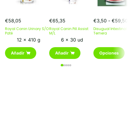
R
€
58,05
€
65,35
€
3,50
-
€
59,50
d
Royal Canin Urinary S/O
Royal Canin Pill Assist
Disugual Intestinal
pr
Paté
M/L
Ternera
d
12 x 410 g
6 x 30 ud
€
Este
h
Añadir
Añadir
Opciones
producto
€
tiene
múltiples
variantes.
Las
opciones
se
pueden
elegir
en
la
página
de