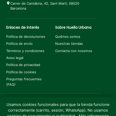
Carrer de Cantàbria, 42, Sant Martí, 08020
Barcelona
Enlaces de interés
Sobre Huella Urbana
Política de devoluciones
Quiénes somos
Política de envío
Nuestras tiendas
Términos y condiciones
Contacta con nosotros
Aviso legal
Política de privacidad
Política de cookies
Preguntas frecuentes
(FAQ)
Usamos cookies funcionales para que la tienda funcione
Añadir al carrito
€
66,25
correctamente (carrito, sesión, WhatsApp). No usamos
Copyright © 2025 Huella Urbana. Todos los derechos
cookies de seguimiento ni publicidad.
Más información