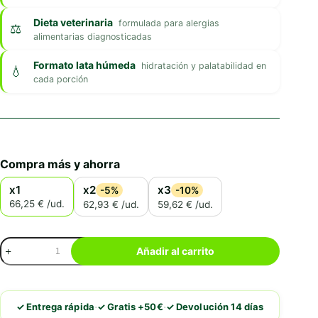
Dieta veterinaria
formulada para alergias
alimentarias diagnosticadas
Formato lata húmeda
hidratación y palatabilidad en
cada porción
Compra más y ahorra
x1
x2
x3
-5%
-10%
66,25 € /ud.
62,93 € /ud.
59,62 € /ud.
Royal
Añadir al carrito
Canin
Sensitivity
Control
(Pato
·
·
✓ Entrega rápida
✓ Gratis +50€
✓ Devolución 14 días
Con