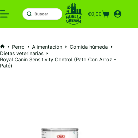
Saltar
al
€
0,00
contenido
Carro
de
compra
Perro
Alimentación
Comida húmeda
Inicio
Dietas veterinarias
Royal Canin Sensitivity Control (Pato Con Arroz –
Paté)