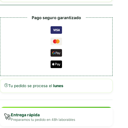
Arroz
-
Paté)
Pago seguro garantizado
cantidad
🕔
Tu pedido se procesa el
lunes
Entrega rápida
🚀
Preparamos tu pedido en 48h laborables