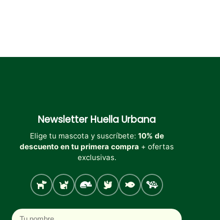
producto
Newsletter
Huella Urbana
Elige tu mascota y suscríbete:
10% de
descuento en tu primera compra
+ ofertas
exclusivas.
Perro
Gato
Roedores
Aves
Peces
Tortugas
Nombre
Correo electrónico