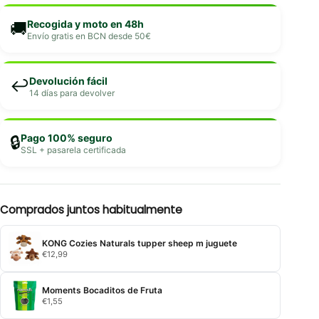
Recogida y moto en 48h
🚚
Envío gratis en BCN desde 50€
Devolución fácil
↩️
14 días para devolver
Pago 100% seguro
🔒
SSL + pasarela certificada
Comprados juntos habitualmente
KONG Cozies Naturals tupper sheep m juguete
€
12,99
Moments Bocaditos de Fruta
€
1,55