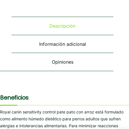
variantes.
variantes.
Las
Las
opciones
opciones
se
se
Descripción
pueden
pueden
elegir
elegir
en
en
Información adicional
la
la
página
página
de
de
Opiniones
producto
producto
Beneficios
Royal canin sensitivity control pate pato con arroz está formulado
como alimento húmedo dietético para perros adultos que sufren
alergias e intolerancias alimentarias. Para minimizar reacciones