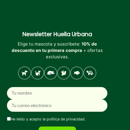
Newsletter
Huella Urbana
Elige tu mascota y suscríbete:
10% de
descuento en tu primera compra
+ ofertas
exclusivas.
Perro
Gato
Roedores
Aves
Peces
Tortugas
Nombre
Correo electrónico
He leído y acepto la
política de privacidad
.