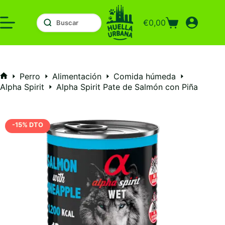
Saltar
al
€
0,00
contenido
Carro
de
compra
Perro
Alimentación
Comida húmeda
Inicio
Alpha Spirit
Alpha Spirit Pate de Salmón con Piña
-15% DTO