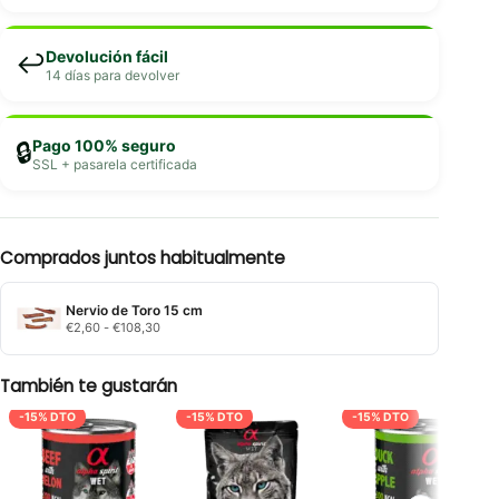
Devolución fácil
↩️
14 días para devolver
Pago 100% seguro
🔒
SSL + pasarela certificada
Comprados juntos habitualmente
Nervio de Toro 15 cm
Rango
€
2,60
-
€
108,30
de
precios:
desde
También te gustarán
€2,60
hasta
-15% DTO
-15% DTO
-15% DTO
€108,30