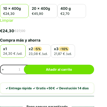
10 x 400g
20 x 400g
400 g
€24,30
€45,90
€2,70
Limpiar
€
24,30
€
27,00
El
El
precio
precio
Compra más y ahorra
original
actual
era:
es:
x1
x2
x3
-5%
-10%
€27,00.
€24,30.
24,30 € /ud.
23,08 € /ud.
21,87 € /ud.
Alpha
Añadir al carrito
Spirit
Pate
de
Salmón
·
·
✓ Entrega rápida
✓ Gratis +50€
✓ Devolución 14 días
con
Piña
cantidad
Pago seguro garantizado