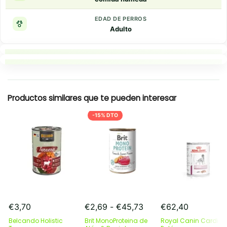
EDAD DE PERROS
Adulto
Puntos clave
Resumen rapido
Productos similares que te pueden interesar
-15% DTO
Rango
€
3,70
€
2,69
-
€
45,73
€
62,40
de
Belcando Holistic
Brit MonoProteina de
Royal Canin Cardiac
precios: