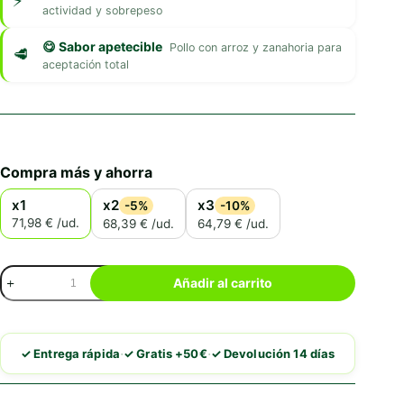
actividad y sobrepeso
😋 Sabor apetecible
Pollo con arroz y zanahoria para
aceptación total
Compra más y ahorra
x1
x2
x3
-5%
-10%
71,98 € /ud.
68,39 € /ud.
64,79 € /ud.
Hill's
Añadir al carrito
Metabolic
Prescription
Diet
Pienso
·
·
✓ Entrega rápida
✓ Gratis +50€
✓ Devolución 14 días
Para
Gatos
Con