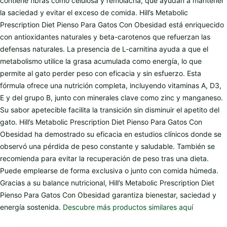
contiene fibras como celulosa y remolacha, que ayudan a mantener
la saciedad y evitar el exceso de comida. Hill’s Metabolic
Prescription Diet Pienso Para Gatos Con Obesidad está enriquecido
con antioxidantes naturales y beta-carotenos que refuerzan las
defensas naturales. La presencia de L-carnitina ayuda a que el
metabolismo utilice la grasa acumulada como energía, lo que
permite al gato perder peso con eficacia y sin esfuerzo. Esta
fórmula ofrece una nutrición completa, incluyendo vitaminas A, D3,
E y del grupo B, junto con minerales clave como zinc y manganeso.
Su sabor apetecible facilita la transición sin disminuir el apetito del
gato. Hill’s Metabolic Prescription Diet Pienso Para Gatos Con
Obesidad ha demostrado su eficacia en estudios clínicos donde se
observó una pérdida de peso constante y saludable. También se
recomienda para evitar la recuperación de peso tras una dieta.
Puede emplearse de forma exclusiva o junto con comida húmeda.
Gracias a su balance nutricional, Hill’s Metabolic Prescription Diet
Pienso Para Gatos Con Obesidad garantiza bienestar, saciedad y
energía sostenida.
Descubre más productos similares aquí