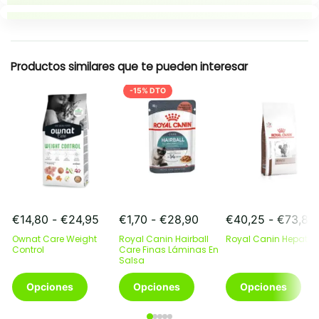
Puntos clave
Resumen rapido
Productos similares que te pueden interesar
-15% DTO
Rango
Rango
€
14,80
-
€
24,95
€
1,70
-
€
28,90
€
40,25
-
€
73,85
de
de
Ownat Care Weight
Royal Canin Hairball
Royal Canin Hepatic
precios:
precios:
Control
Care Finas Láminas En
desde
Salsa
desde
€14,80
€1,70
Este
Este
Este
Opciones
Opciones
Opciones
hasta
hasta
producto
producto
producto
€24,95
€28,90
tiene
tiene
tiene