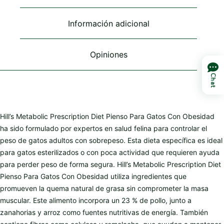
elegir
elegir
en
en
Información adicional
la
la
página
página
de
de
Opiniones
producto
producto
Chat
Hill’s Metabolic Prescription Diet Pienso Para Gatos Con Obesidad
ha sido formulado por expertos en salud felina para controlar el
peso de gatos adultos con sobrepeso. Esta dieta específica es ideal
para gatos esterilizados o con poca actividad que requieren ayuda
para perder peso de forma segura. Hill’s Metabolic Prescription Diet
Pienso Para Gatos Con Obesidad utiliza ingredientes que
promueven la quema natural de grasa sin comprometer la masa
muscular. Este alimento incorpora un 23 % de pollo, junto a
zanahorias y arroz como fuentes nutritivas de energía. También