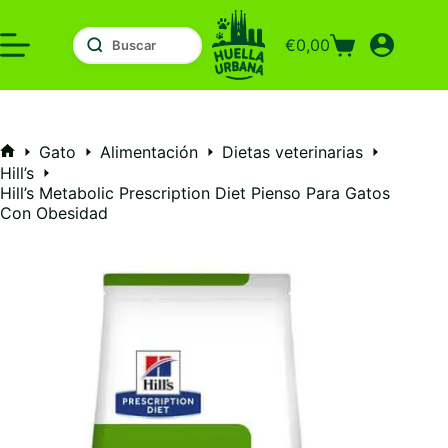
Saltar
al
€
0,00
contenido
Carro
de
compra
Gato
Alimentación
Dietas veterinarias
Inicio
Hill’s
Hill’s Metabolic Prescription Diet Pienso Para Gatos
Con Obesidad