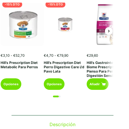
-15% DTO
-15% DTO
Rango
Rango
€
3,10
-
€
52,70
€
4,70
-
€
79,90
€
29,60
de
de
Hill’s Prescription Diet
Hill’s Prescription Diet
Hill’s Gastrointestinal
precios:
precios:
Metabolic Para Perros
Perro Digestive Care i/d
Biome Prescription Diet
desde
desde
Pavo Lata
Pienso Para Perros Con
€3,10
€4,70
Digestión Sensible
hasta
hasta
Este
Este
€52,70
€79,90
Opciones
Opciones
Añadir
producto
producto
tiene
tiene
múltiples
múltiples
variantes.
variantes.
Las
Las
opciones
opciones
se
se
Descripción
pueden
pueden