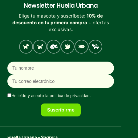
Newsletter
Huella Urbana
Elige tu mascota y suscríbete:
10% de
descuento en tu primera compra
+ ofertas
exclusivas.
Perro
Gato
Roedores
Aves
Peces
Tortugas
Nombre
Correo electrónico
He leído y acepto la
política de privacidad
.
Suscribirme
Huella Urbana – Sagrera