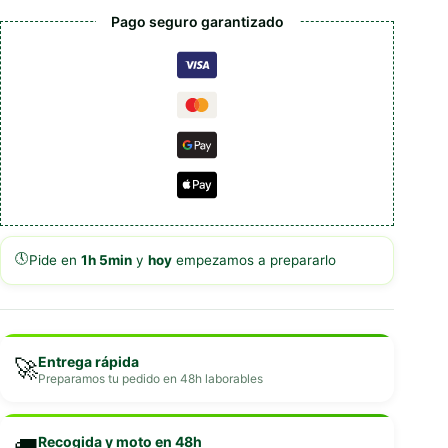
Obesidad
Pago seguro garantizado
cantidad
🕔
Pide en
1h 5min
y
hoy
empezamos a prepararlo
Entrega rápida
🚀
Preparamos tu pedido en 48h laborables
Recogida y moto en 48h