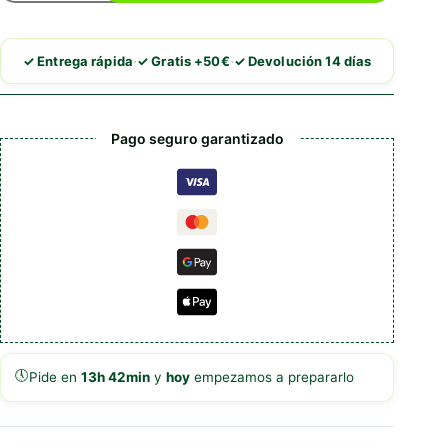
Weight
Control
cantidad
·
·
✓ Entrega rápida
✓ Gratis +50€
✓ Devolución 14 días
Pago seguro garantizado
🕔
Pide en
13h 42min
y
hoy
empezamos a prepararlo