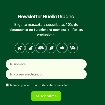
Newsletter
Huella Urbana
Elige tu mascota y suscríbete:
10% de
descuento en tu primera compra
+ ofertas
exclusivas.
Perro
Gato
Roedores
Aves
Peces
Tortugas
Nombre
Correo electrónico
He leído y acepto la
política de privacidad
.
Suscribirme