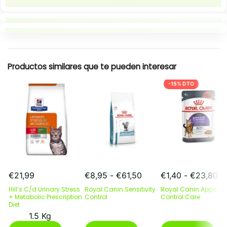
Puntos clave
Resumen rapido
Productos similares que te pueden interesar
-15% DTO
Rango
R
€
21,99
€
8,95
-
€
61,50
€
1,40
-
€
23,80
de
de
Hill’s C/d Urinary Stress
Royal Canin Sensitivity
Royal Canin Appetite
precios:
pr
+ Metabolic Prescription
Control
Control Care
Diet
desde
de
€8,95
€1
1.5 Kg
Este
hasta
Este
ha