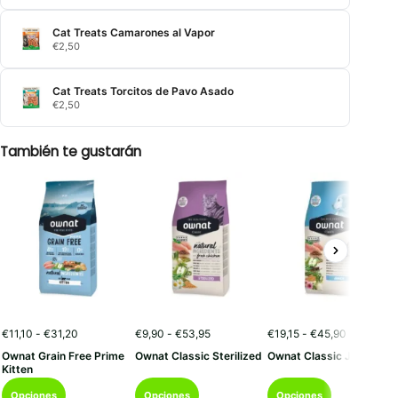
Cat Treats Camarones al Vapor
€
2,50
Cat Treats Torcitos de Pavo Asado
€
2,50
También te gustarán
Rango
Rango
Rango
€
11,10
-
€
31,20
€
9,90
-
€
53,95
€
19,15
-
€
45,90
de
de
de
Ownat Grain Free Prime
Ownat Classic Sterilized
Ownat Classic Junior
precios:
precios:
precios:
Kitten
desde
desde
desde
Este
Este
Este
€11,10
€9,90
€19,15
Opciones
Opciones
Opciones