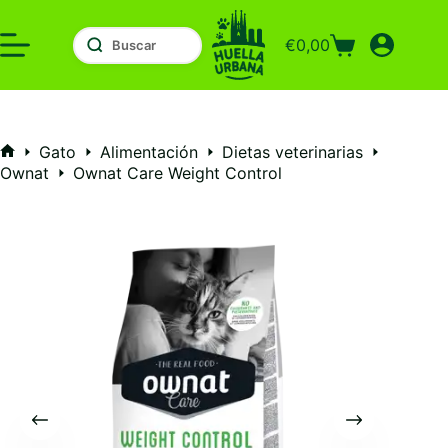
Saltar
al
€
0,00
contenido
Carro
de
compra
Gato
Alimentación
Dietas veterinarias
Inicio
Ownat
Ownat Care Weight Control