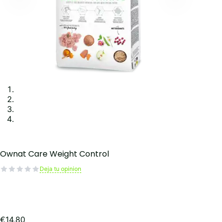
Ownat Care Weight Control
Deja tu opinion
€
14,80