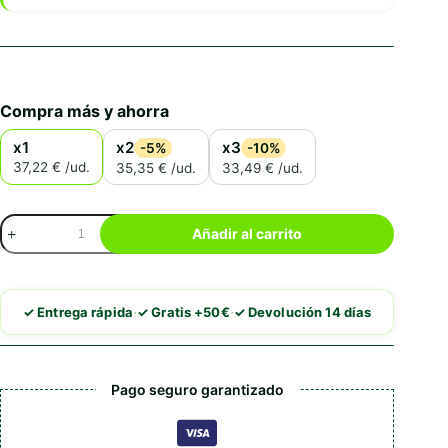
Compra más y ahorra
x1
x2
x3
-5%
-10%
37,22 € /ud.
35,35 € /ud.
33,49 € /ud.
Royal
Añadir al carrito
Canin
Comida
Húmeda
Gastrointestinal
·
·
✓ Entrega rápida
✓ Gratis +50€
✓ Devolución 14 días
En
Salsa
cantidad
Pago seguro garantizado