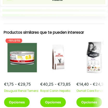
Puntos clave
Resumen rapido
Productos similares que te pueden interesar
-15% DTO
Rango
Rango
R
€
1,75
-
€
29,75
€
40,25
-
€
73,85
€
14,40
-
€
24,30
de
de
d
Disugual Renal Ternera
Royal Canin Hepatic
Ownat Care Renal
precios:
precios:
p
desde
desde
d
Este
Este
Este
Opciones
Opciones
Opciones
€1,75
€40,25
€
producto
producto
producto
hasta
hasta
h