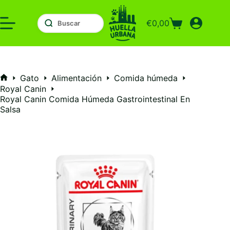
Saltar
al
€
0,00
contenido
Carro
de
compra
Gato
Alimentación
Comida húmeda
Inicio
Royal Canin
Royal Canin Comida Húmeda Gastrointestinal En
Salsa