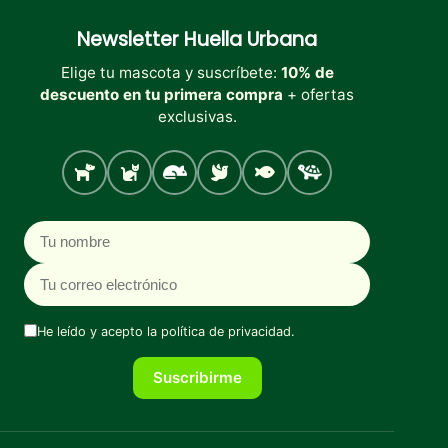
Newsletter
Huella Urbana
Elige tu mascota y suscríbete:
10% de
descuento en tu primera compra
+ ofertas
exclusivas.
Perro
Gato
Roedores
Aves
Peces
Tortugas
Nombre
Correo electrónico
He leído y acepto la
política de privacidad
.
Suscribirme