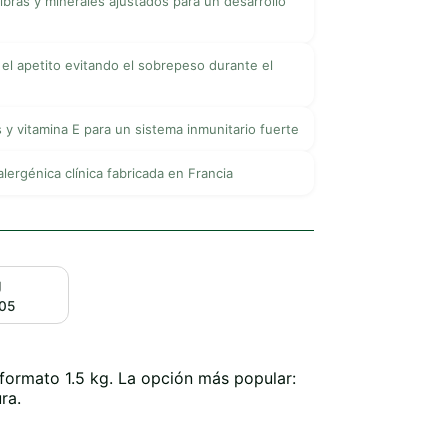
fibras y minerales ajustados para un desarrollo
 el apetito evitando el sobrepeso durante el
 y vitamina E para un sistema inmunitario fuerte
alergénica clínica fabricada en Francia
g
05
formato 1.5 kg. La opción más popular:
ra.