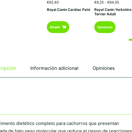
Rango
€
62,40
€
6,25
-
€
64,55
de
Royal Canin Cardiac Paté
Royal Canin Yorkshire
precios:
Terrier Adult
desde
€6,25
Este
hasta
Añadir
Opciones
€64,55
producto
tiene
múltiples
variantes.
Las
opciones
se
ripción
Información adicional
Opiniones
pueden
elegir
en
la
página
de
producto
limento dietético completo para cachorros que presentan
izada de bajo peso molecular que reduce el riesgo de reacciones