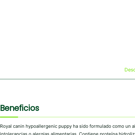
Desc
Beneficios
Royal canin hypoallergenic puppy ha sido formulado como un a
intolerancias o alergias alimentarias. Contiene proteína hidrol