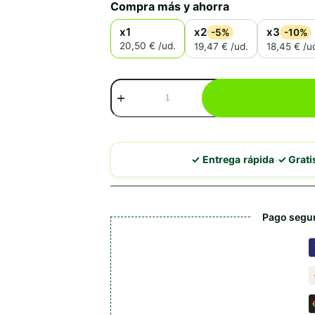
Compra más y ahorra
x1
x2
x3
-5%
-10%
20,50 € /ud.
19,47 € /ud.
18,45 € /u
Royal
Canin
Hypoallergenic
Puppy
cantidad
·
✓ Entrega rápida
✓ Grat
Pago segur