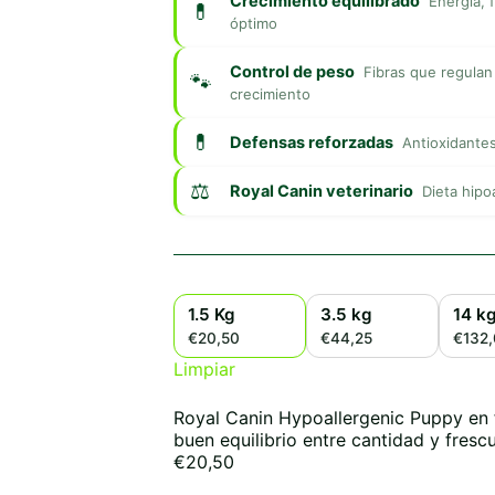
Crecimiento equilibrado
Energía, 
óptimo
Control de peso
Fibras que regulan
crecimiento
Defensas reforzadas
Antioxidantes
Royal Canin veterinario
Dieta hipo
1.5 Kg
3.5 kg
14 k
€20,50
€44,25
€132,
Limpiar
Royal Canin Hypoallergenic Puppy en 
buen equilibrio entre cantidad y frescu
€
20,50