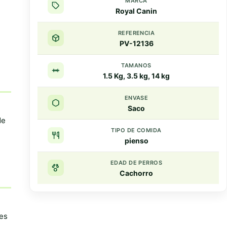
MARCA
Royal Canin
REFERENCIA
PV-12136
TAMANOS
1.5 Kg, 3.5 kg, 14 kg
ENVASE
Saco
de
TIPO DE COMIDA
pienso
EDAD DE PERROS
Cachorro
Resumen rapido
Puntos clave
tes