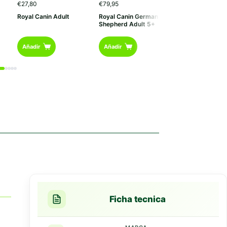
R
€
27,80
€
79,95
€
6,55
-
€
85,95
d
Royal Canin Adult
Royal Canin German
Royal Canin Sav
p
Shepherd Adult 5+
d
€
Este
h
Añadir
Añadir
Opciones
€
producto
tiene
múltiples
variantes.
Las
opciones
se
pueden
elegir
en
la
página
de
producto
Ficha tecnica