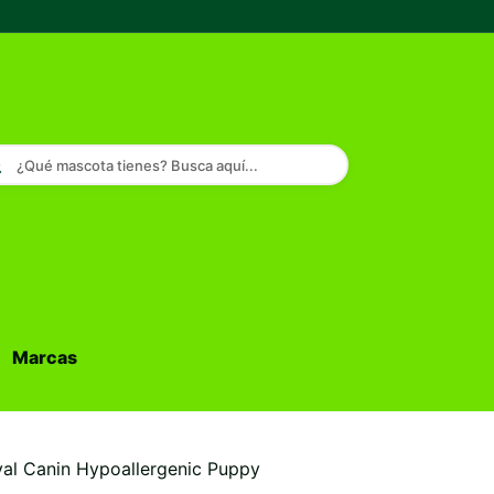
¿Qué mascota tienes? Busca aquí...
Marcas
Buscar...
al Canin Hypoallergenic Puppy