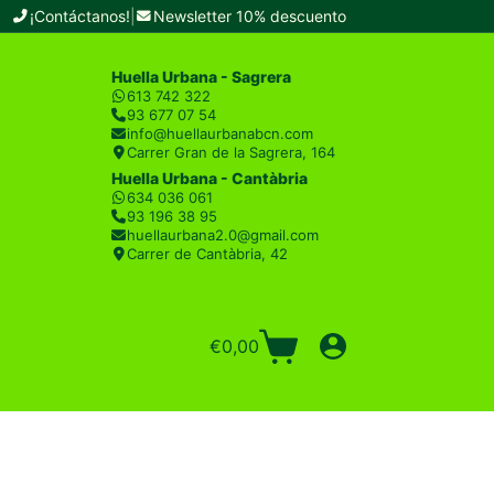
¡Contáctanos!
|
Newsletter 10% descuento
Huella Urbana - Sagrera
613 742 322
93 677 07 54
info@huellaurbanabcn.com
Carrer Gran de la Sagrera, 164
Huella Urbana - Cantàbria
634 036 061
93 196 38 95
huellaurbana2.0@gmail.com
Carrer de Cantàbria, 42
€
0,00
Carro
de
compra