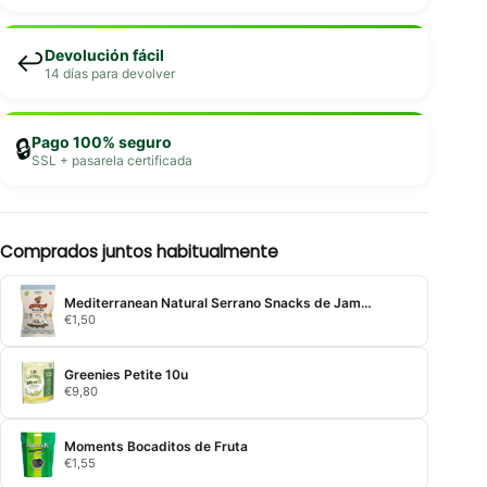
Devolución fácil
↩️
14 días para devolver
Pago 100% seguro
🔒
SSL + pasarela certificada
Comprados juntos habitualmente
Mediterranean Natural Serrano Snacks de Jamon y Pollo para Cachorros
€
1,50
Greenies Petite 10u
€
9,80
Moments Bocaditos de Fruta
€
1,55