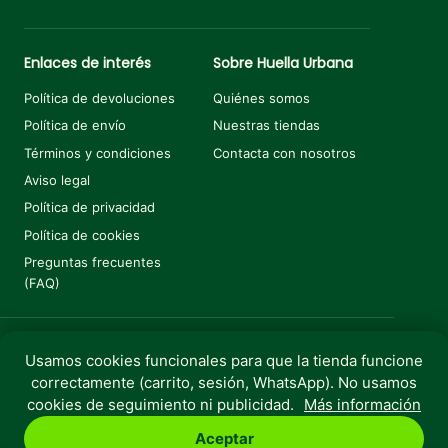
Enlaces de interés
Sobre Huella Urbana
Política de devoluciones
Quiénes somos
Política de envío
Nuestras tiendas
Términos y condiciones
Contacta con nosotros
Aviso legal
Política de privacidad
Política de cookies
Preguntas frecuentes
(FAQ)
Usamos cookies funcionales para que la tienda funcione
Añadir al carrito
€
31,50
€
35,00
El precio original era: €35,00.
El precio actual es: €31,50.
correctamente (carrito, sesión, WhatsApp). No usamos
Copyright © 2025 Huella Urbana. Todos los derechos
cookies de seguimiento ni publicidad.
Más información
reservados.
Aceptar
Perro
Gato
Roedores
Aves
Peces
Rebajas