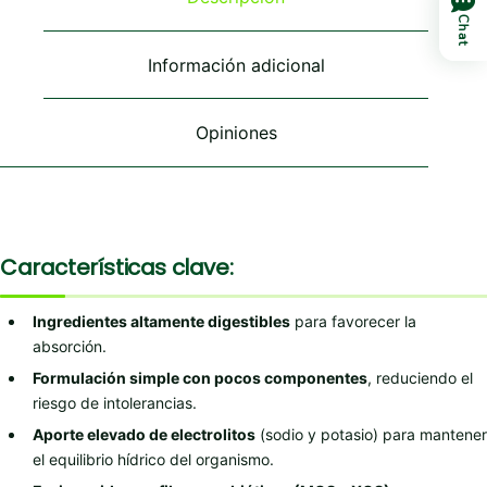
pueden
pueden
pueden
Chat
elegir
elegir
elegir
en
en
en
Información adicional
la
la
la
página
página
página
de
de
de
Opiniones
producto
producto
producto
Características clave:
Ingredientes altamente digestibles
para favorecer la
absorción.
Formulación simple con pocos componentes
, reduciendo el
riesgo de intolerancias.
Aporte elevado de electrolitos
(sodio y potasio) para mantener
el equilibrio hídrico del organismo.