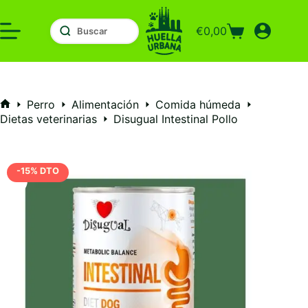
Saltar
al
€
0,00
contenido
Carro
de
compra
Perro
Alimentación
Comida húmeda
Inicio
Dietas veterinarias
Disugual Intestinal Pollo
-15% DTO