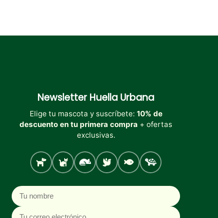
Newsletter
Huella Urbana
Elige tu mascota y suscríbete:
10% de
descuento en tu primera compra
+ ofertas
exclusivas.
Perro
Gato
Roedores
Aves
Peces
Tortugas
Nombre
Correo electrónico