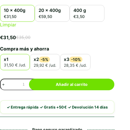
10 x 400g
20 x 400g
400 g
€31,50
€59,50
€3,50
Limpiar
€
31,50
€
35,00
El
El
precio
precio
Compra más y ahorra
original
actual
era:
es:
x1
x2
x3
-5%
-10%
€35,00.
€31,50.
31,50 € /ud.
29,92 € /ud.
28,35 € /ud.
Disugual
Añadir al carrito
Intestinal
Pollo
cantidad
·
·
✓ Entrega rápida
✓ Gratis +50€
✓ Devolución 14 días
Pago seguro garantizado