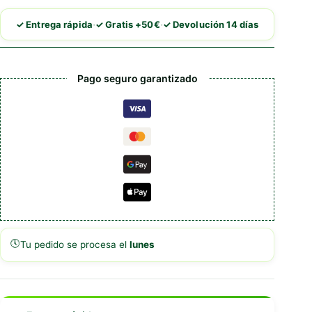
Gato
Con
·
·
✓ Entrega rápida
✓ Gratis +50€
✓ Devolución 14 días
Agujeros
Y
Juguetes
cantidad
Pago seguro garantizado
🕔
Tu pedido se procesa el
lunes