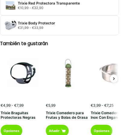
desde
Trixie Red Protectora Transparente
€18,99
Rango
€
10,99
-
€
32,90
hasta
de
€99,99
precios:
desde
Trixie Body Protector
€10,99
Rango
€
31,99
-
€
33,99
hasta
de
€32,90
precios:
desde
También te gustarán
€31,99
hasta
€33,99
Rango
Rango
€
4,99
-
€
7,99
€
5,99
€
3,99
-
€
7,25
de
de
Trixie Braguitas
Trixie Comedero para
Trixie Comedero Acero
precios:
precios:
Protectoras Negras
Frutas y Bolas de Grasa
Inox Con Enganche
desde
desde
€4,99
€3,99
Este
Este
hasta
hasta
Opciones
Añadir
Opciones
€7,99
€7,25
producto
producto