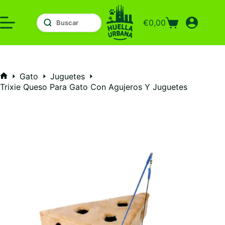
Saltar
al
€
0,00
contenido
Carro
de
compra
Gato
Juguetes
Inicio
Trixie Queso Para Gato Con Agujeros Y Juguetes