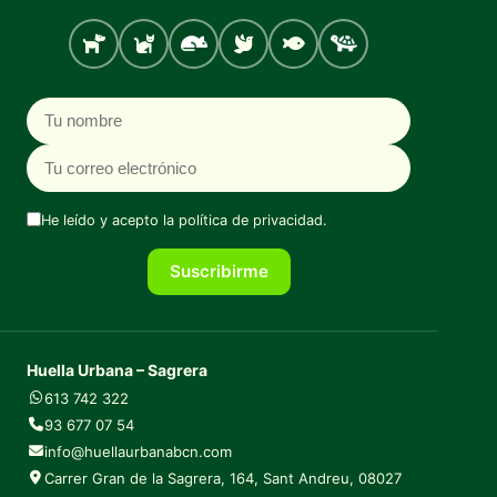
Perro
Gato
Roedores
Aves
Peces
Tortugas
Nombre
Correo electrónico
He leído y acepto la
política de privacidad
.
Suscribirme
Huella Urbana – Sagrera
613 742 322
93 677 07 54
info@huellaurbanabcn.com
Carrer Gran de la Sagrera, 164, Sant Andreu, 08027