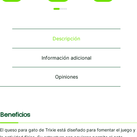
tiene
tiene
múltiples
múltiples
variantes.
variantes.
Las
Las
opciones
opciones
se
se
Descripción
pueden
pueden
elegir
elegir
en
en
Información adicional
la
la
página
página
de
de
Opiniones
producto
producto
Beneficios
El queso para gato de Trixie está diseñado para fomentar el juego y