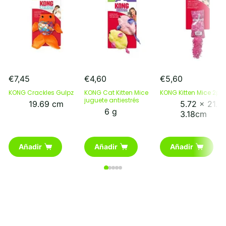
€
7,45
€
4,60
€
5,60
KONG Crackles Gulpz
KONG Cat Kitten Mice
KONG Kitten Mice 2pk
juguete antiestrés
19.69 cm
5.72 x 21.5
6 g
3.18cm
Añadir
Añadir
Añadir