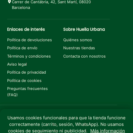
Carrer de Cantàbria, 42, Sant Martí, 08020
Barcelona
Enlaces de interés
Sobre Huella Urbana
Política de devoluciones
Quiénes somos
Política de envío
Nuestras tiendas
Términos y condiciones
Contacta con nosotros
Aviso legal
Política de privacidad
Política de cookies
Preguntas frecuentes
(FAQ)
Usamos cookies funcionales para que la tienda funcione
Añadir al carrito
€
5,99
correctamente (carrito, sesión, WhatsApp). No usamos
Copyright © 2025 Huella Urbana. Todos los derechos
cookies de seguimiento ni publicidad.
Más información
reservados.