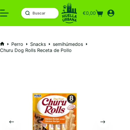
Saltar
al
€
0,00
contenido
Carro
de
compra
Perro
Snacks
semihúmedos
Inicio
Churu Dog Rolls Receta de Pollo