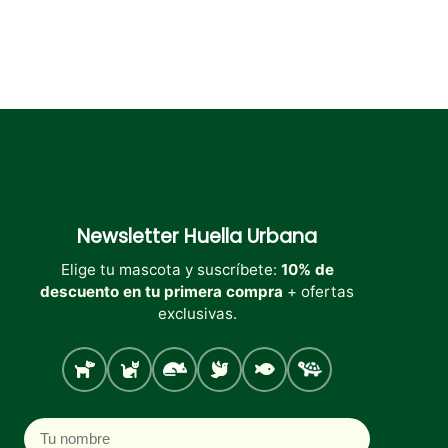
Newsletter
Huella Urbana
Elige tu mascota y suscríbete:
10% de
descuento en tu primera compra
+ ofertas
exclusivas.
Perro
Gato
Roedores
Aves
Peces
Tortugas
Nombre
Correo electrónico