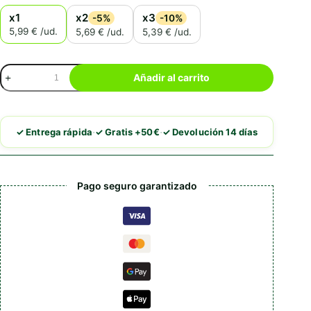
x1
x2
x3
-5%
-10%
5,99 € /ud.
5,69 € /ud.
5,39 € /ud.
Churu
Añadir al carrito
Dog
Rolls
Receta
de
·
·
✓ Entrega rápida
✓ Gratis +50€
✓ Devolución 14 días
Pollo
cantidad
Pago seguro garantizado