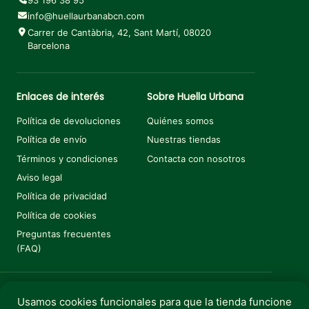
info@huellaurbanabcn.com
Carrer de Cantàbria, 42, Sant Martí, 08020
Barcelona
Enlaces de interés
Sobre Huella Urbana
Política de devoluciones
Quiénes somos
Política de envío
Nuestras tiendas
Términos y condiciones
Contacta con nosotros
Aviso legal
Política de privacidad
Política de cookies
Preguntas frecuentes
(FAQ)
Usamos cookies funcionales para que la tienda funcione
Añadir al carrito
€
6,50