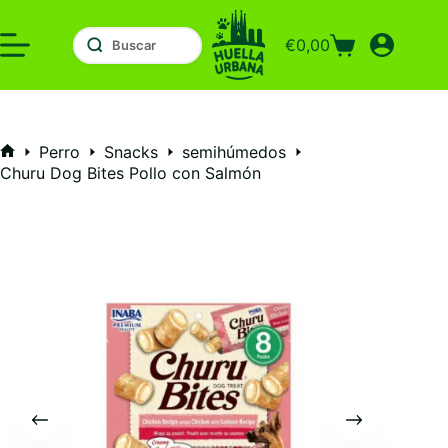
Saltar
al
€
0,00
contenido
Carro
de
compra
Perro
Snacks
semihúmedos
Inicio
Churu Dog Bites Pollo con Salmón