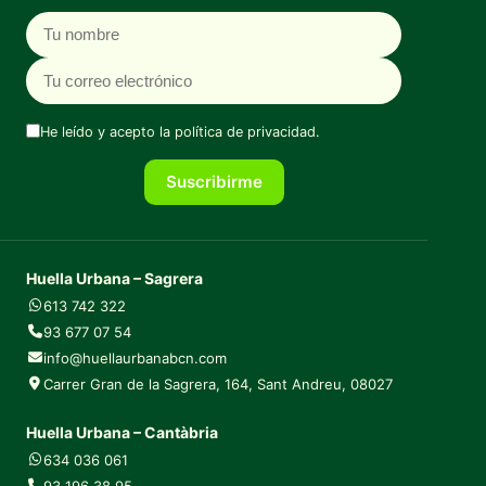
Nombre
Correo electrónico
He leído y acepto la
política de privacidad
.
Suscribirme
Huella Urbana – Sagrera
613 742 322
93 677 07 54
info@huellaurbanabcn.com
Carrer Gran de la Sagrera, 164, Sant Andreu, 08027
Huella Urbana – Cantàbria
634 036 061
93 196 38 95