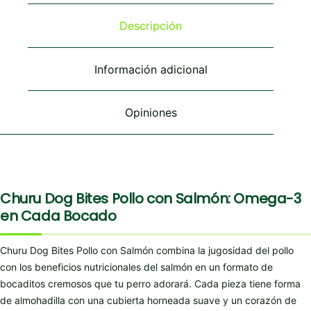
opciones
se
Descripción
pueden
elegir
en
Información adicional
la
página
de
Opiniones
producto
Churu Dog Bites Pollo con Salmón: Omega-3
en Cada Bocado
Churu Dog Bites Pollo con Salmón combina la jugosidad del pollo
con los beneficios nutricionales del salmón en un formato de
bocaditos cremosos que tu perro adorará. Cada pieza tiene forma
de almohadilla con una cubierta horneada suave y un corazón de