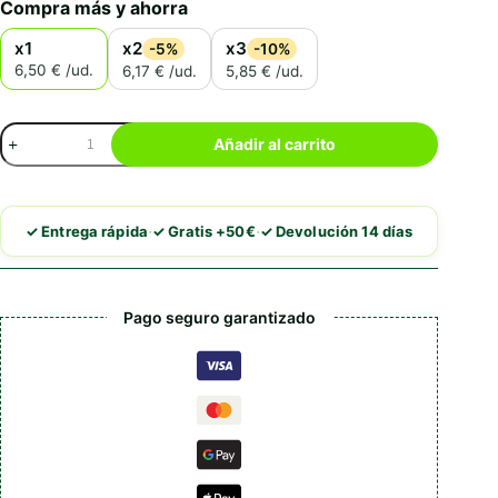
Compra más y ahorra
x1
x2
x3
-5%
-10%
6,50 € /ud.
6,17 € /ud.
5,85 € /ud.
Churu
Añadir al carrito
Dog
Bites
Pollo
con
·
·
✓ Entrega rápida
✓ Gratis +50€
✓ Devolución 14 días
Salmón
cantidad
Pago seguro garantizado