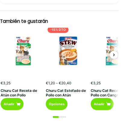
También te gustarán
-15% DTO
Rango
€
3,25
€
1,20
-
€
20,40
€
3,25
de
Churu Cat Receta de
Churu Cat Estofado de
Churu Cat Receta de
precios:
Atún con Pollo
Pollo con Atún
Pollo con Cangrejo
desde
Este
€1,20
Añadir
Opciones
Añadir
hasta
producto
€20,40
tiene
múltiples
variantes.
Las