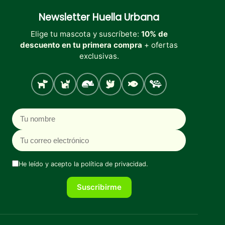
Newsletter
Huella Urbana
Elige tu mascota y suscríbete:
10% de
descuento en tu primera compra
+ ofertas
exclusivas.
Perro
Gato
Roedores
Aves
Peces
Tortugas
Nombre
Correo electrónico
He leído y acepto la
política de privacidad
.
Suscribirme