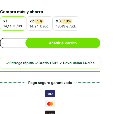
Compra más y ahorra
x1
x2
x3
-5%
-10%
14,99 € /ud.
14,24 € /ud.
13,49 € /ud.
Churu
Añadir al carrito
Cat
Variedades
De
Pollo
·
·
✓ Entrega rápida
✓ Gratis +50€
✓ Devolución 14 días
cantidad
Pago seguro garantizado