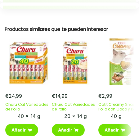
Puntos clave
Resumen rapido
Productos similares que te pueden interesar
€
24,99
€
14,99
€
2,99
Churu Cat Variedades
Churu Cat Variedades
Catit Creamy Snack 
de Pollo
de Pollo
Pollo con Coco y Kale
40 x 14 g
20 x 14 g
40 g
Añadir
Añadir
Añadir