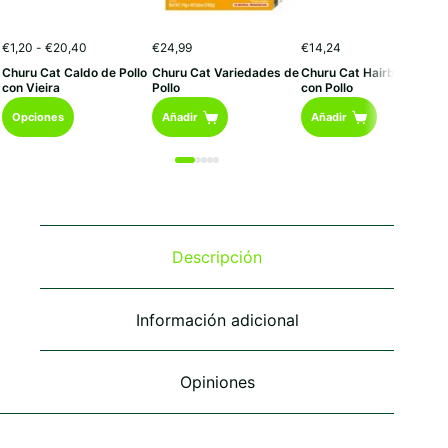
Rango
€
1,20
-
€
20,40
€
24,99
€
14,24
de
Churu Cat Caldo de Pollo
Churu Cat Variedades de
Churu Cat Hairball Atún
precios:
con Vieira
Pollo
con Pollo
desde
Este
€1,20
Opciones
Añadir
Añadir
hasta
producto
€20,40
tiene
múltiples
variantes.
Las
opciones
se
Descripción
pueden
elegir
en
Información adicional
la
página
de
Opiniones
producto