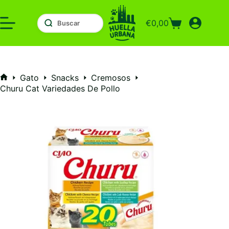
Saltar
al
€
0,00
contenido
Carro
de
compra
Gato
Snacks
Cremosos
Inicio
Churu Cat Variedades De Pollo