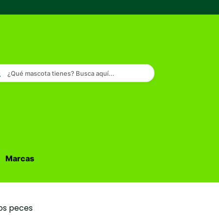
¿Qué mascota tienes? Busca aquí...
Marcas
Buscar...
os peces