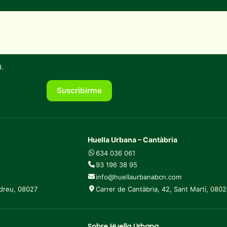
d
.
Suscribirme
Huella Urbana – Cantàbria
634 036 061
93 196 38 95
info@huellaurbanabcn.com
ndreu, 08027
Carrer de Cantàbria, 42, Sant Martí, 080
Sobre Huella Urbana