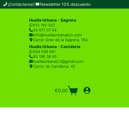
¡Contáctanos!
|
Newsletter 10% descuento
Huella Urbana - Sagrera
613 742 322
93 677 07 54
info@huellaurbanabcn.com
Carrer Gran de la Sagrera, 164
Huella Urbana - Cantàbria
634 036 061
93 196 38 95
huellaurbana2.0@gmail.com
Carrer de Cantàbria, 42
€
0,00
Carro
de
compra