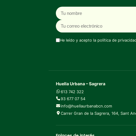
Nombre
Correo electrónico
He leído y acepto la
política de privacida
Huella Urbana – Sagrera
613 742 322
93 677 07 54
info@huellaurbanabcn.com
Carrer Gran de la Sagrera, 164, Sant A
Enlaces de interés