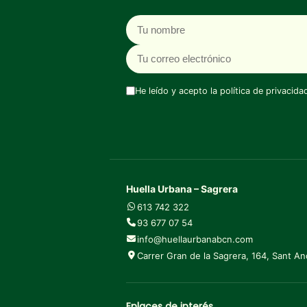
Nombre
Correo electrónico
He leído y acepto la
política de privacida
Huella Urbana – Sagrera
613 742 322
93 677 07 54
info@huellaurbanabcn.com
Carrer Gran de la Sagrera, 164, Sant A
Enlaces de interés