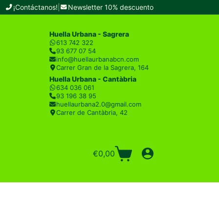
¡Contáctanos!
|
Newsletter 10% descuento
Huella Urbana - Sagrera
613 742 322
93 677 07 54
info@huellaurbanabcn.com
Carrer Gran de la Sagrera, 164
Huella Urbana - Cantàbria
634 036 061
93 196 38 95
huellaurbana2.0@gmail.com
Carrer de Cantàbria, 42
€
0,00
Carro
de
compra