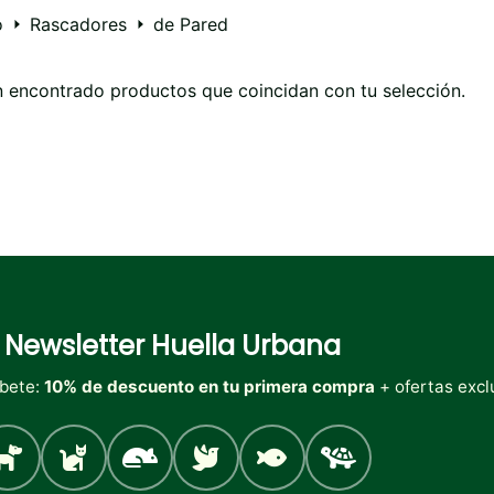
o
Rascadores
de Pared
 encontrado productos que coincidan con tu selección.
Newsletter
Huella Urbana
íbete:
10% de descuento en tu primera compra
+ ofertas excl
Perro
Gato
Roedores
Aves
Peces
Tortugas