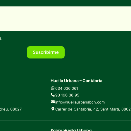
d
.
Suscribirme
Huella Urbana – Cantàbria
634 036 061
93 196 38 95
info@huellaurbanabcn.com
ndreu, 08027
Carrer de Cantàbria, 42, Sant Martí, 080
Sobre Huella Urbana