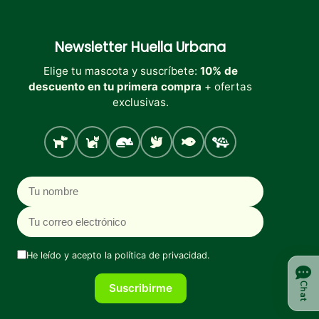
Newsletter
Huella Urbana
Elige tu mascota y suscríbete:
10% de
descuento en tu primera compra
+ ofertas
exclusivas.
Perro
Gato
Roedores
Aves
Peces
Tortugas
Nombre
Correo electrónico
He leído y acepto la
política de privacidad
.
Chat
Suscribirme