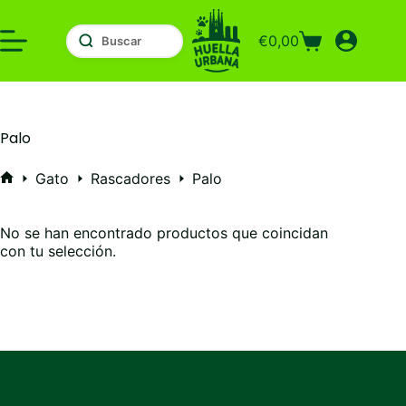
Saltar
al
€
0,00
contenido
Carro
de
compra
Palo
Gato
Rascadores
Palo
Inicio
No se han encontrado productos que coincidan
con tu selección.