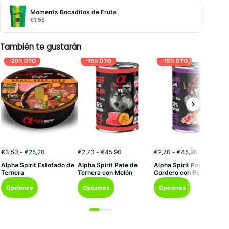
precios:
desde
Moments Bocaditos de Fruta
€0,45
€
1,55
hasta
€29,99
También te gustarán
-20% DTO
-15% DTO
-15% DTO
Rango
Rango
Rango
€
3,50
-
€
25,20
€
2,70
-
€
45,90
€
2,70
-
€
45,90
de
de
de
Alpha Spirit Estofado de
Alpha Spirit Pate de
Alpha Spirit Pate de
precios:
precios:
precios:
Ternera
Ternera con Melón
Cordero con Pera
desde
desde
desde
Este
Este
Este
€3,50
€2,70
€2,70
Opciones
Opciones
Opciones
hasta
hasta
hasta
producto
producto
producto
€25,20
€45,90
€45,90
tiene
tiene
tiene
múltiples
múltiples
múltiples
variantes.
variantes.
variantes.