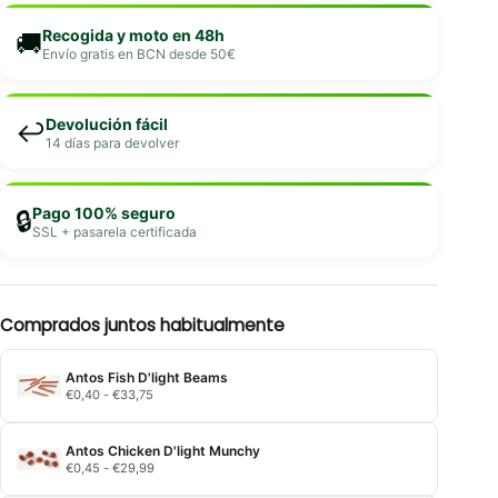
Recogida y moto en 48h
🚚
Envío gratis en BCN desde 50€
Devolución fácil
↩️
14 días para devolver
Pago 100% seguro
🔒
SSL + pasarela certificada
Comprados juntos habitualmente
Antos Fish D'light Beams
Rango
€
0,40
-
€
33,75
de
precios:
desde
Antos Chicken D'light Munchy
€0,40
Rango
€
0,45
-
€
29,99
hasta
de
€33,75