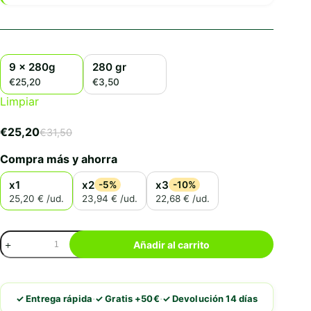
9 x 280g
280 gr
€25,20
€3,50
Limpiar
€
25,20
€
31,50
El
El
precio
precio
Compra más y ahorra
original
actual
era:
es:
x1
x2
x3
-5%
-10%
€31,50.
€25,20.
25,20 € /ud.
23,94 € /ud.
22,68 € /ud.
Alpha
Añadir al carrito
Spirit
Estofado
de
Oreja
·
·
✓ Entrega rápida
✓ Gratis +50€
✓ Devolución 14 días
de