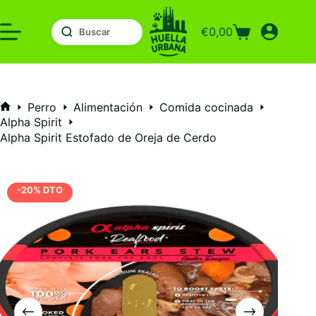
Saltar
al
€
0,00
contenido
Carro
de
compra
Perro
Alimentación
Comida cocinada
Inicio
Alpha Spirit
Alpha Spirit Estofado de Oreja de Cerdo
-20% DTO