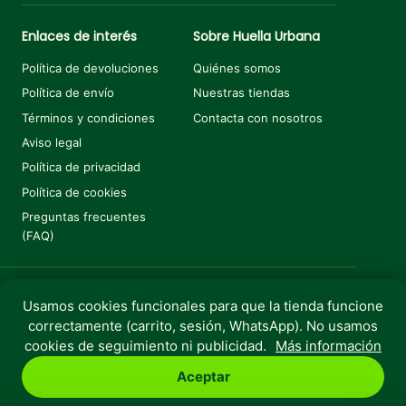
Enlaces de interés
Sobre Huella Urbana
Política de devoluciones
Quiénes somos
Política de envío
Nuestras tiendas
Términos y condiciones
Contacta con nosotros
Aviso legal
Política de privacidad
Política de cookies
Preguntas frecuentes
(FAQ)
Usamos cookies funcionales para que la tienda funcione
Añadir al carrito
€
25,20
€
31,50
El precio original era: €31,50.
El precio actual es: €25,20.
correctamente (carrito, sesión, WhatsApp). No usamos
Copyright © 2025 Huella Urbana. Todos los derechos
cookies de seguimiento ni publicidad.
Más información
reservados.
Aceptar
Perro
Gato
Roedores
Aves
Peces
Rebajas