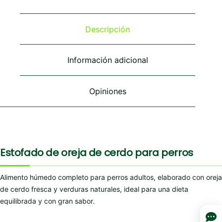
Las
Las
Las
opciones
opciones
opciones
se
se
se
Descripción
pueden
pueden
pueden
elegir
elegir
elegir
en
en
en
Información adicional
la
la
la
página
página
página
de
de
de
Opiniones
producto
producto
producto
Estofado de oreja de cerdo para perros
Alimento húmedo completo para perros adultos, elaborado con oreja
de cerdo fresca y verduras naturales, ideal para una dieta
equilibrada y con gran sabor.