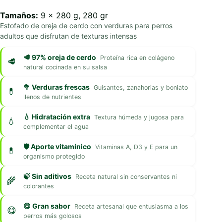
Tamaños:
9 x 280 g, 280 gr
Estofado de oreja de cerdo con verduras para perros
adultos que disfrutan de texturas intensas
🥩 97% oreja de cerdo
Proteína rica en colágeno
natural cocinada en su salsa
🥦 Verduras frescas
Guisantes, zanahorias y boniato
llenos de nutrientes
💧 Hidratación extra
Textura húmeda y jugosa para
complementar el agua
🛡️ Aporte vitamínico
Vitaminas A, D3 y E para un
organismo protegido
🍃 Sin aditivos
Receta natural sin conservantes ni
colorantes
😋 Gran sabor
Receta artesanal que entusiasma a los
perros más golosos