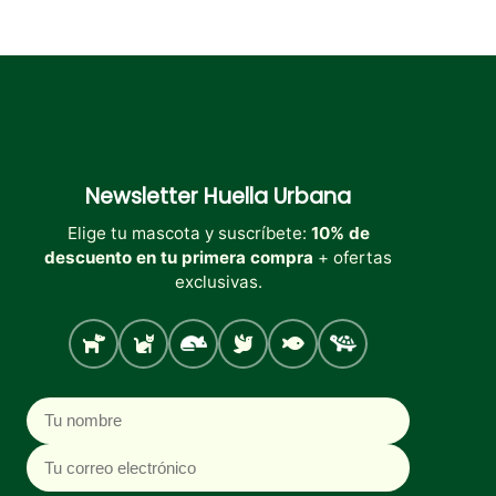
Newsletter
Huella Urbana
Elige tu mascota y suscríbete:
10% de
descuento en tu primera compra
+ ofertas
exclusivas.
Perro
Gato
Roedores
Aves
Peces
Tortugas
Nombre
Correo electrónico