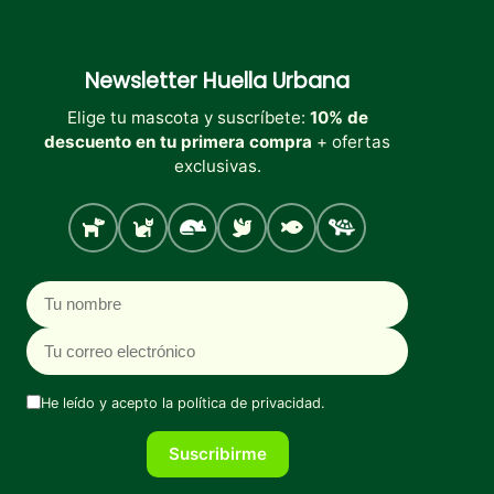
Newsletter
Huella Urbana
Elige tu mascota y suscríbete:
10% de
descuento en tu primera compra
+ ofertas
exclusivas.
Perro
Gato
Roedores
Aves
Peces
Tortugas
Nombre
Correo electrónico
He leído y acepto la
política de privacidad
.
Suscribirme