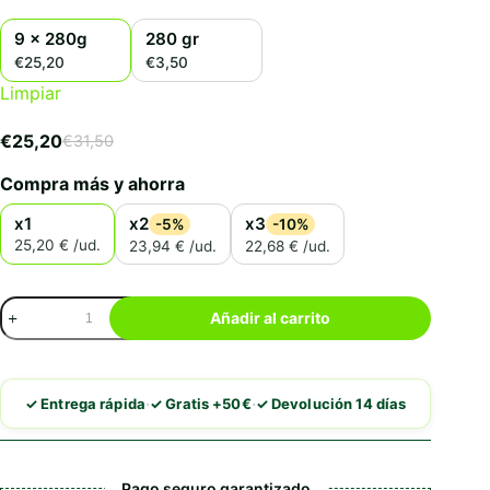
9 x 280g
280 gr
€25,20
€3,50
Limpiar
€
25,20
€
31,50
El
El
precio
precio
Compra más y ahorra
original
actual
era:
es:
x1
x2
x3
-5%
-10%
€31,50.
€25,20.
25,20 € /ud.
23,94 € /ud.
22,68 € /ud.
Alpha
Añadir al carrito
Spirit
Estofado
de
Pollo
·
·
✓ Entrega rápida
✓ Gratis +50€
✓ Devolución 14 días
cantidad
Pago seguro garantizado