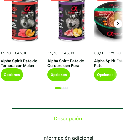
Rango
Rango
Rango
€
2,70
-
€
45,90
€
2,70
-
€
45,90
€
3,50
-
€
25,20
de
de
de
Alpha Spirit Pate de
Alpha Spirit Pate de
Alpha Spirit Estofado de
precios:
precios:
precios:
Ternera con Melón
Cordero con Pera
Pato
desde
desde
desde
Este
Este
Este
€2,70
€2,70
€3,50
Opciones
Opciones
Opciones
hasta
hasta
hasta
producto
producto
producto
€45,90
€45,90
€25,20
tiene
tiene
tiene
múltiples
múltiples
múltiples
variantes.
variantes.
variantes.
Las
Las
Las
opciones
opciones
opciones
se
se
se
Descripción
pueden
pueden
pueden
elegir
elegir
elegir
en
en
en
Información adicional