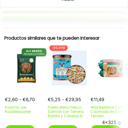
Puntos clave
Resumen rapido
Productos similares que te pueden interesar
-5% DTO
4+1 GRATIS
Recogida en tienda
Rango
Rango
€
2,60
-
€
6,70
€
5,25
-
€
29,95
€
11,49
de
de
Food for Joe
Fidelis Menú Fresco
Wild Balance Comid
precios:
precios:
Roosterbooster
Salmón con Ternera,
Cocinada de Salmón
desde
Batata y Calabacín
desde
Ternera
€2,60
€5,25
4x325 g
Este
hasta
Este
hasta