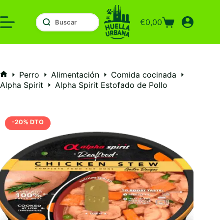
Saltar
al
€
0,00
contenido
Carro
de
compra
Perro
Alimentación
Comida cocinada
Inicio
Alpha Spirit
Alpha Spirit Estofado de Pollo
-20% DTO