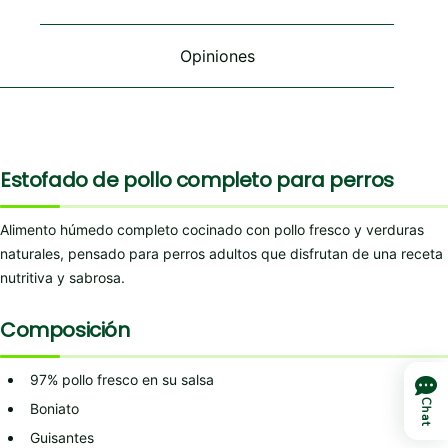
la
la
la
página
página
página
de
de
de
Opiniones
producto
producto
producto
Estofado de pollo completo para perros
Alimento húmedo completo cocinado con pollo fresco y verduras
naturales, pensado para perros adultos que disfrutan de una receta
nutritiva y sabrosa.
Composición
97% pollo fresco en su salsa
Chat
Boniato
Guisantes