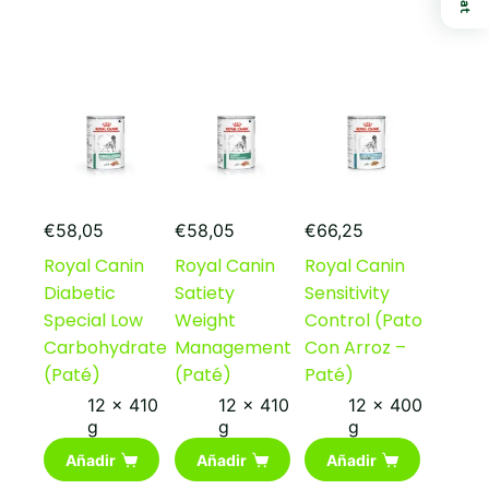
€
58,05
€
58,05
€
66,25
Royal Canin
Royal Canin
Royal Canin
Diabetic
Satiety
Sensitivity
Special Low
Weight
Control (Pato
Carbohydrate
Management
Con Arroz –
(Paté)
(Paté)
Paté)
12 x 410
12 x 410
12 x 400
g
g
g
Añadir
Añadir
Añadir