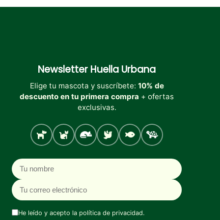
pueden
pueden
pueden
elegir
elegir
elegir
en
en
en
la
la
la
página
página
página
de
de
de
producto
producto
producto
Newsletter
Huella Urbana
Elige tu mascota y suscríbete:
10% de
descuento en tu primera compra
+ ofertas
exclusivas.
Perro
Gato
Roedores
Aves
Peces
Tortugas
Nombre
Correo electrónico
He leído y acepto la
política de privacidad
.