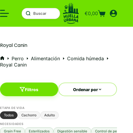
Saltar
al
€
0,00
contenido
Carro
de
compra
Royal Canin
Perro
Alimentación
Comida húmeda
Inicio
Royal Canin
Filtros
Ordenar por
ETAPA DE VIDA
Todos
Cachorro
Adulto
NECESIDADES
Grain Free
Esterilizados
Digestión sensible
Control de peso
Mo