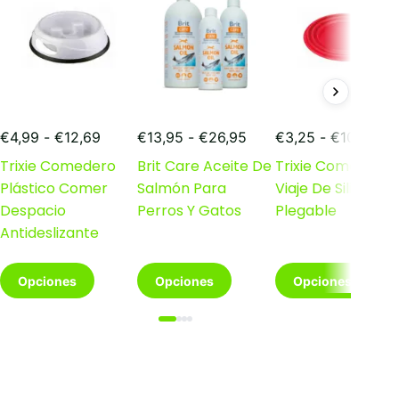
Rango
Rango
Ra
€
4,99
-
€
12,69
€
13,95
-
€
26,95
€
3,25
-
€
10,95
de
de
de
Trixie Comedero
Brit Care Aceite De
Trixie Comedero
precios:
precios:
pre
Plástico Comer
Salmón Para
Viaje De Silicona
desde
desde
de
€4,99
€13,95
€3
Despacio
Perros Y Gatos
Plegable
hasta
hasta
has
Antideslizante
€12,69
€26,95
€10
Este
Este
Este
Opciones
Opciones
Opciones
producto
producto
producto
tiene
tiene
tiene
múltiples
múltiples
múltiples
variantes.
variantes.
variantes.
Las
Las
Las
opciones
opciones
opciones
se
se
se