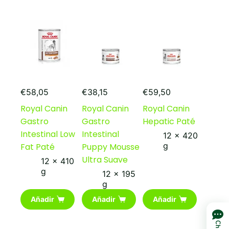
€
58,05
€
38,15
€
59,50
Royal Canin
Royal Canin
Royal Canin
Gastro
Gastro
Hepatic Paté
Intestinal Low
Intestinal
12 x 420
g
Fat Paté
Puppy Mousse
Ultra Suave
12 x 410
g
12 x 195
g
Añadir
Añadir
Añadir
Chat