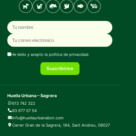
Perro
Gato
Roedores
Aves
Peces
Tortugas
Nombre
Correo electrónico
He leído y acepto la
política de privacidad
.
Suscribirme
Huella Urbana – Sagrera
613 742 322
93 677 07 54
info@huellaurbanabcn.com
Carrer Gran de la Sagrera, 164, Sant Andreu, 08027