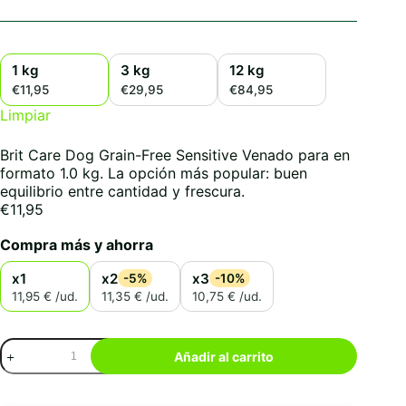
1 kg
3 kg
12 kg
€11,95
€29,95
€84,95
Limpiar
Brit Care Dog Grain-Free Sensitive Venado para en
formato 1.0 kg. La opción más popular: buen
equilibrio entre cantidad y frescura.
€
11,95
Compra más y ahorra
x1
x2
x3
-5%
-10%
11,95 € /ud.
11,35 € /ud.
10,75 € /ud.
Brit
Añadir al carrito
Care
Dog
Grain-