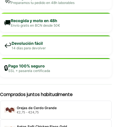
🚀
Preparamos tu pedido en 48h laborables
Recogida y moto en 48h
🚚
Envío gratis en BCN desde 50€
Devolución fácil
↩️
14 días para devolver
Pago 100% seguro
🔒
SSL + pasarela certificada
Comprados juntos habitualmente
Orejas de Cerdo Grande
Rango
€
2,75
-
€
24,75
de
precios:
desde
Antos Soft Chicken Flags Gold