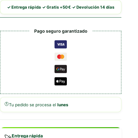
Free
·
·
✓ Entrega rápida
✓ Gratis +50€
✓ Devolución 14 días
Sensitive
Venado
cantidad
Pago seguro garantizado
🕔
Tu pedido se procesa el
lunes
Entrega rápida