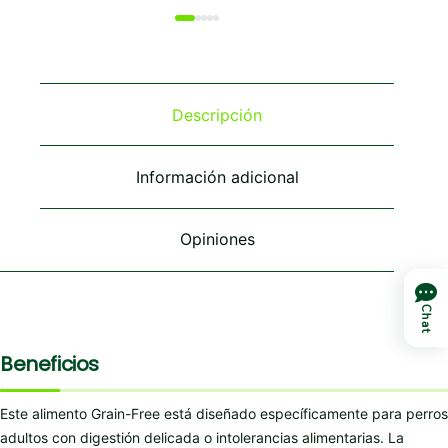
tiene
múltiples
variantes.
Las
opciones
se
Descripción
pueden
elegir
en
Información adicional
la
página
de
Opiniones
producto
Chat
Beneficios
Este alimento Grain-Free está diseñado específicamente para perros
adultos con digestión delicada o intolerancias alimentarias. La