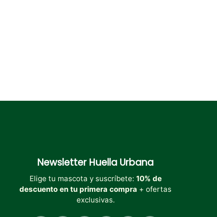
en
en
en
la
la
la
página
página
página
de
de
de
producto
producto
producto
Newsletter
Huella Urbana
Elige tu mascota y suscríbete:
10% de
descuento en tu primera compra
+ ofertas
exclusivas.