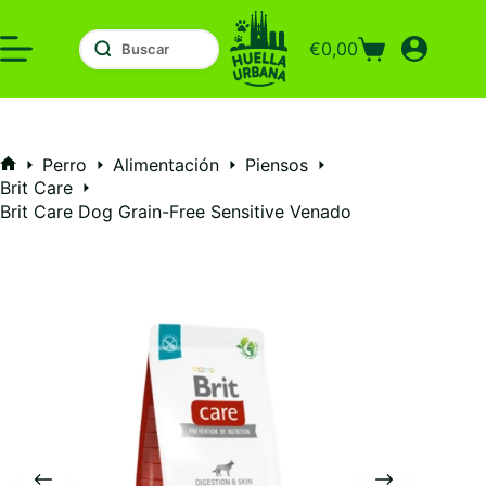
Saltar
al
€
0,00
contenido
Carro
de
compra
Perro
Alimentación
Piensos
Inicio
Brit Care
Brit Care Dog Grain-Free Sensitive Venado