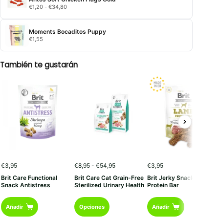
€2,75
Rango
€
1,20
-
€
34,80
hasta
de
€24,75
precios:
desde
Moments Bocaditos Puppy
€1,20
€
1,55
hasta
€34,80
También te gustarán
Rango
€
3,95
€
8,95
-
€
54,95
€
3,95
de
Brit Care Functional
Brit Care Cat Grain-Free
Brit Jerky Snack Corder
precios:
Snack Antistress
Sterilized Urinary Health
Protein Bar
desde
€8,95
Este
hasta
Añadir
Opciones
Añadir
€54,95
producto