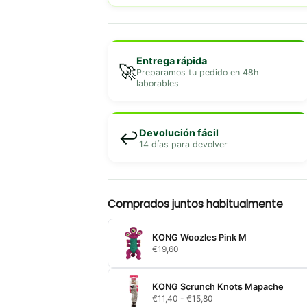
Entrega rápida
🚀
Preparamos tu pedido en 48h
laborables
Devolución fácil
↩️
14 días para devolver
Comprados juntos habitualmente
KONG Woozles Pink M
€
19,60
KONG Scrunch Knots Mapache
Rango
€
11,40
-
€
15,80