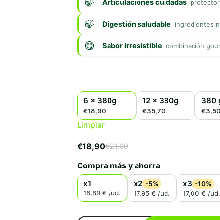
Articulaciones cuidadas
protector
Digestión saludable
ingredientes n
Sabor irresistible
combinación gour
6 x 380g
12 x 380g
380 
€18,90
€35,70
€3,5
Limpiar
€
18,90
€
21,00
El
El
precio
precio
Compra más y ahorra
original
actual
era:
es:
x1
x2
x3
-5%
-10%
€21,00.
€18,90.
18,89 € /ud.
17,95 € /ud.
17,00 € /ud.