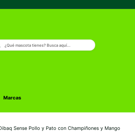
¿Qué mascota tienes? Busca aquí...
Marcas
Buscar...
Dibaq Sense Pollo y Pato con Champiñones y Mango