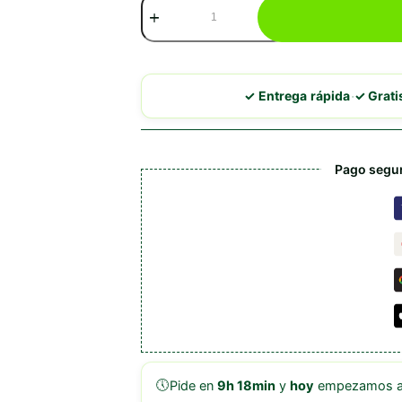
Dibaq
Sense
Pollo
y
Pato
con
·
✓ Entrega rápida
✓ Grat
Champiñones
y
Mango
cantidad
Pago segur
🕔
Pide en
9h 18min
y
hoy
empezamos a 