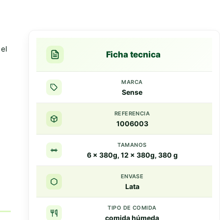
la
la
la
página
página
página
de
de
de
producto
producto
producto
 el
Ficha tecnica
MARCA
Sense
REFERENCIA
1006003
TAMANOS
6 x 380g, 12 x 380g, 380 g
ENVASE
Lata
TIPO DE COMIDA
comida húmeda