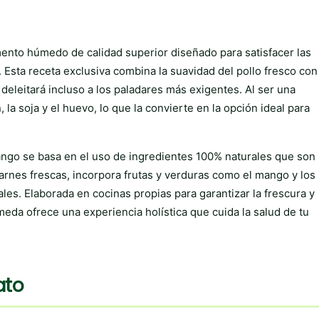
la
la
página
página
de
de
nto húmedo de calidad superior diseñado para satisfacer las
producto
producto
 Esta receta exclusiva combina la suavidad del pollo fresco con
deleitará incluso a los paladares más exigentes. Al ser una
 la soja y el huevo, lo que la convierte en la opción ideal para
ango se basa en el uso de ingredientes 100% naturales que son
rnes frescas, incorpora frutas y verduras como el mango y los
les. Elaborada en cocinas propias para garantizar la frescura y
eda ofrece una experiencia holística que cuida la salud de tu
ato