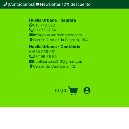
¡Contáctanos!
|
Newsletter 10% descuento
Huella Urbana - Sagrera
613 742 322
93 677 07 54
info@huellaurbanabcn.com
Carrer Gran de la Sagrera, 164
Huella Urbana - Cantàbria
634 036 061
93 196 38 95
huellaurbana2.0@gmail.com
Carrer de Cantàbria, 42
€
0,00
Carro
de
compra