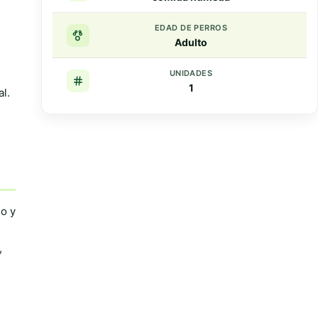
EDAD DE PERROS
Adulto
UNIDADES
1
al.
Resumen rapido
Puntos clave
o y
,