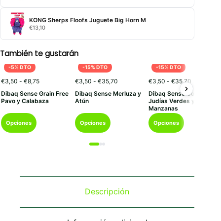
KONG Sherps Floofs Juguete Big Horn M
€
13,10
También te gustarán
-5% DTO
-15% DTO
-15% DTO
Rango
Rango
Rango
€
3,50
-
€
8,75
€
3,50
-
€
35,70
€
3,50
-
€
35,70
de
de
de
Dibaq Sense Grain Free
Dibaq Sense Merluza y
Dibaq Sense Cordero co
precios:
precios:
precios:
Pavo y Calabaza
Atún
Judías Verdes y
desde
desde
desde
Manzanas
€3,50
€3,50
€3,50
Este
Este
Este
hasta
hasta
hasta
Opciones
Opciones
Opciones
€8,75
€35,70
€35,70
producto
producto
producto
tiene
tiene
tiene
múltiples
múltiples
múltiples
variantes.
variantes.
variantes.
Las
Las
Las
opciones
opciones
opciones
se
se
se
Descripción
pueden
pueden
pueden
elegir
elegir
elegir
en
en
en