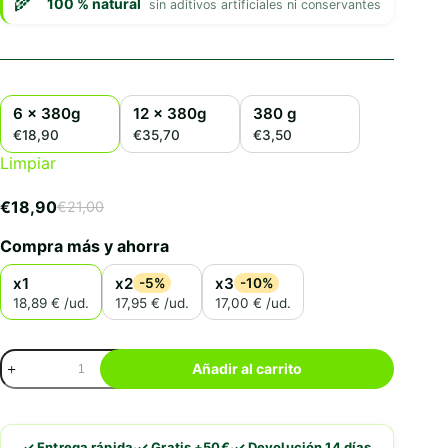
100 % natural
sin aditivos artificiales ni conservantes
6 x 380g
12 x 380g
380 g
€18,90
€35,70
€3,50
Limpiar
€
18,90
€
21,00
El
El
precio
precio
Compra más y ahorra
original
actual
era:
es:
x1
x2
x3
-5%
-10%
€21,00.
€18,90.
18,89 € /ud.
17,95 € /ud.
17,00 € /ud.
Dibaq
Añadir al carrito
Sense
Salmón
con
Zanahorias
·
·
✓ Entrega rápida
✓ Gratis +50€
✓ Devolución 14 días