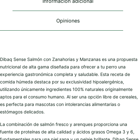
Información adicional
la
la
la
página
página
página
de
de
de
Opiniones
producto
producto
producto
Dibaq Sense Salmón con Zanahorias y Manzanas es una propuesta
nutricional de alta gama diseñada para ofrecer a tu perro una
experiencia gastronómica completa y saludable. Esta receta de
comida húmeda destaca por su exclusividad hipoalergénica,
utilizando únicamente ingredientes 100% naturales originalmente
aptos para el consumo humano. Al ser una opción libre de cereales,
es perfecta para mascotas con intolerancias alimentarias o
estómagos delicados.
La combinación de salmón fresco y arenques proporciona una
fuente de proteínas de alta calidad y ácidos grasos Omega 3 y 6,
fundamentales para una piel sana y un pelaje brillante. Dibaq Sense