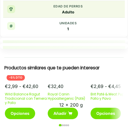
EDAD DE PERROS
Adulto
UNIDADES
1
Puntos clave
Resumen rapido
Productos similares que te pueden interesar
-5% DTO
Rango
Ra
€
2,99
-
€
42,60
€
32,40
€
2,69
-
€
4,45
de
de
Wild Balance Ragut
Royal Canin
Brit Paté & Meat Pupp
precios:
pre
Tradicional con Ternera
Hypoallergenic (Paté)
Pollo y Pavo
y Pollo
desde
de
12 x 200 g
€2,99
€2
Este
Este
Opciones
Añadir
Opciones
hasta
has
producto
producto
€42,60
€4
tiene
tiene
múltiples
múltiples