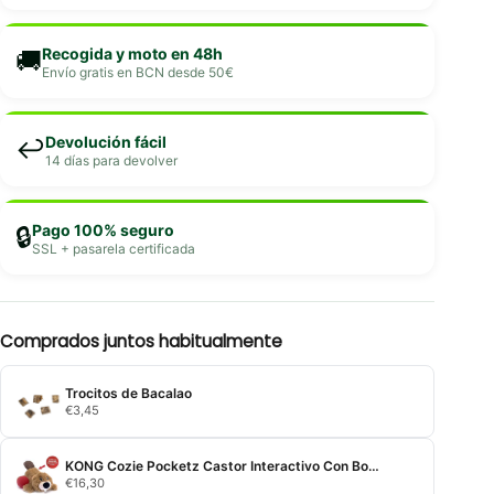
Recogida y moto en 48h
🚚
Envío gratis en BCN desde 50€
Devolución fácil
↩️
14 días para devolver
Pago 100% seguro
🔒
SSL + pasarela certificada
Comprados juntos habitualmente
Trocitos de Bacalao
€
3,45
KONG Cozie Pocketz Castor Interactivo Con Bola Tamaño M
€
16,30