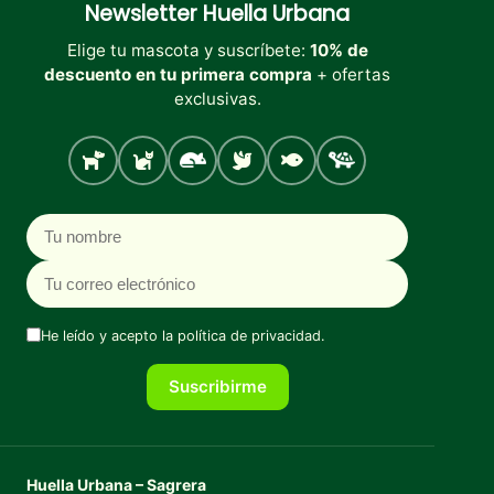
Newsletter
Huella Urbana
Elige tu mascota y suscríbete:
10% de
descuento en tu primera compra
+ ofertas
exclusivas.
Perro
Gato
Roedores
Aves
Peces
Tortugas
Nombre
Correo electrónico
He leído y acepto la
política de privacidad
.
Suscribirme
Huella Urbana – Sagrera