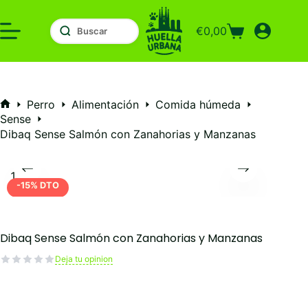
Saltar
al
€
0,00
contenido
Carro
de
compra
Perro
Alimentación
Comida húmeda
Inicio
Sense
Dibaq Sense Salmón con Zanahorias y Manzanas
-15% DTO
Dibaq Sense Salmón con Zanahorias y Manzanas
Deja tu opinion