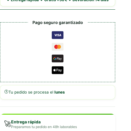
y
Manzanas
cantidad
Pago seguro garantizado
🕔
Tu pedido se procesa el
lunes
Entrega rápida
🚀
Preparamos tu pedido en 48h laborables