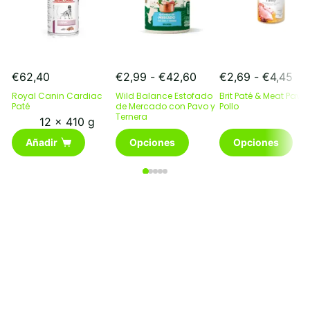
Rango
Ra
€
62,40
€
2,99
-
€
42,60
€
2,69
-
€
4,45
de
de
Royal Canin Cardiac
Wild Balance Estofado
Brit Paté & Meat Pavo 
precios:
pre
Paté
de Mercado con Pavo y
Pollo
Ternera
desde
de
12 x 410 g
€2,99
€2
Este
Este
Añadir
Opciones
Opciones
hasta
has
producto
producto
€42,60
€4
tiene
tiene
múltiples
múltiples
variantes.
variantes.
Las
Las
opciones
opciones
se
se
pueden
pueden
elegir
elegir
en
en
la
la
página
página