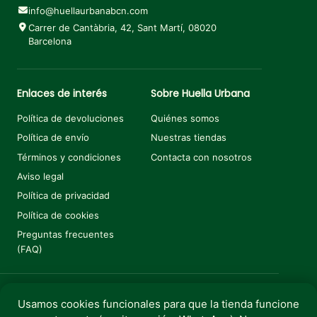
info@huellaurbanabcn.com
Carrer de Cantàbria, 42, Sant Martí, 08020
Barcelona
Enlaces de interés
Sobre Huella Urbana
Política de devoluciones
Quiénes somos
Política de envío
Nuestras tiendas
Términos y condiciones
Contacta con nosotros
Aviso legal
Política de privacidad
Política de cookies
Preguntas frecuentes
(FAQ)
Usamos cookies funcionales para que la tienda funcione
Añadir al carrito
€
3,90