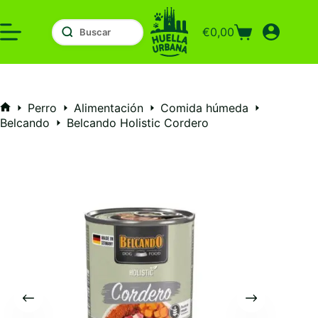
Saltar
al
€
0,00
contenido
Carro
de
compra
Perro
Alimentación
Comida húmeda
Inicio
Belcando
Belcando Holistic Cordero