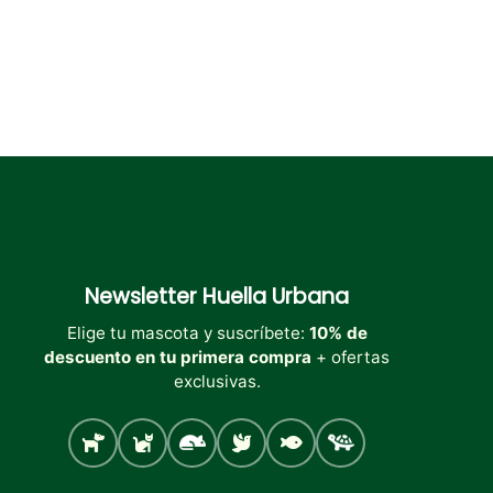
de
de
producto
producto
Newsletter
Huella Urbana
Elige tu mascota y suscríbete:
10% de
descuento en tu primera compra
+ ofertas
exclusivas.
Perro
Gato
Roedores
Aves
Peces
Tortugas