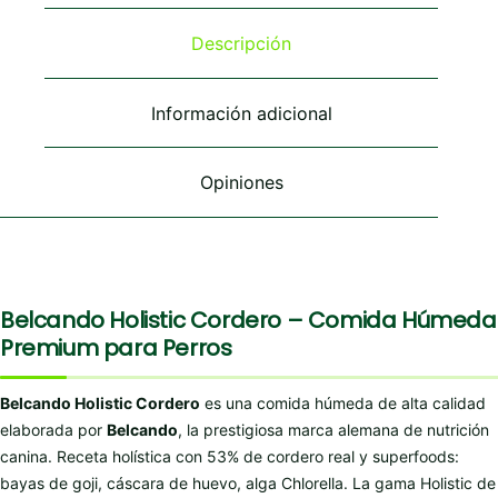
opciones
opciones
se
se
Descripción
pueden
pueden
elegir
elegir
en
en
Información adicional
la
la
página
página
de
de
Opiniones
producto
producto
Belcando Holistic Cordero – Comida Húmeda
Premium para Perros
Belcando Holistic Cordero
es una comida húmeda de alta calidad
elaborada por
Belcando
, la prestigiosa marca alemana de nutrición
canina. Receta holística con 53% de cordero real y superfoods:
bayas de goji, cáscara de huevo, alga Chlorella. La gama Holistic de