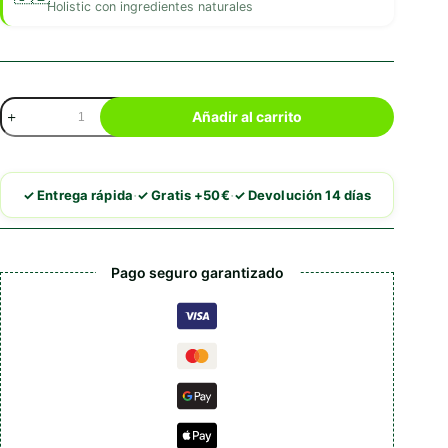
Holistic con ingredientes naturales
Belcando
Añadir al carrito
Holistic
Cordero
cantidad
·
·
✓ Entrega rápida
✓ Gratis +50€
✓ Devolución 14 días
Pago seguro garantizado