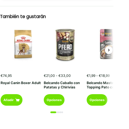
También te gustarán
Rango
Rango
€
74,95
€
21,00
-
€
33,00
€
1,99
-
€
18,99
de
de
Royal Canin Boxer Adult
Belcando Caballo con
Belcando Mastercraft
precios:
precios:
Patatas y Chirivías
Topping Pato con Boniat
desde
desde
€21,00
€1,99
Este
Este
hasta
hasta
Añadir
Opciones
Opciones
€33,00
€18,99
producto
producto
tiene
tiene
múltiples
múltiples
variantes.
variantes.
Las
Las