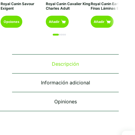
de
precio
precio
Royal Canin Savour
Royal Canin Cavalier King
Royal Canin Early Renal
precios:
original
actual
Exigent
Charles Adult
Finas Láminas En Salsa
desde
era:
es:
€6,55
€23,00.
€22,00.
Este
hasta
Opciones
Añadir
Añadir
€85,95
producto
tiene
múltiples
variantes.
Las
opciones
se
Descripción
pueden
elegir
en
Información adicional
la
página
de
Opiniones
producto