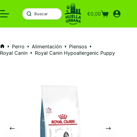
Saltar
al
€
0,00
contenido
Carro
de
compra
Perro
Alimentación
Piensos
Inicio
Royal Canin
Royal Canin Hypoallergenic Puppy