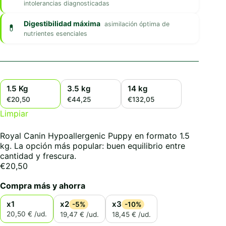
intolerancias diagnosticadas
Digestibilidad máxima
asimilación óptima de
nutrientes esenciales
1.5 Kg
3.5 kg
14 kg
€20,50
€44,25
€132,05
Limpiar
Royal Canin Hypoallergenic Puppy en formato 1.5
kg. La opción más popular: buen equilibrio entre
cantidad y frescura.
€
20,50
Compra más y ahorra
x1
x2
x3
-5%
-10%
20,50 € /ud.
19,47 € /ud.
18,45 € /ud.