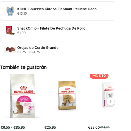
KONG Snuzzles Kiddos Elephant Peluche Cachorros
€
13,10
SnackOmio – Filete De Pechuga De Pollo
€
1,99
Orejas de Cerdo Grande
Rango
€
2,75
-
€
24,75
de
precios:
desde
También te gustarán
€2,75
hasta
-4% DTO
€24,75
Rango
€
6,55
-
€
85,95
€
25,95
€
22,00
€
23,00
El
El