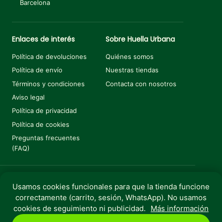
Barcelona
Enlaces de interés
Sobre Huella Urbana
Política de devoluciones
Quiénes somos
Política de envío
Nuestras tiendas
Términos y condiciones
Contacta con nosotros
Aviso legal
Política de privacidad
Política de cookies
Preguntas frecuentes
(FAQ)
Usamos cookies funcionales para que la tienda funcione
Añadir al carrito
€
20,50
correctamente (carrito, sesión, WhatsApp). No usamos
Copyright © 2025 Huella Urbana. Todos los derechos
cookies de seguimiento ni publicidad.
Más información
reservados.