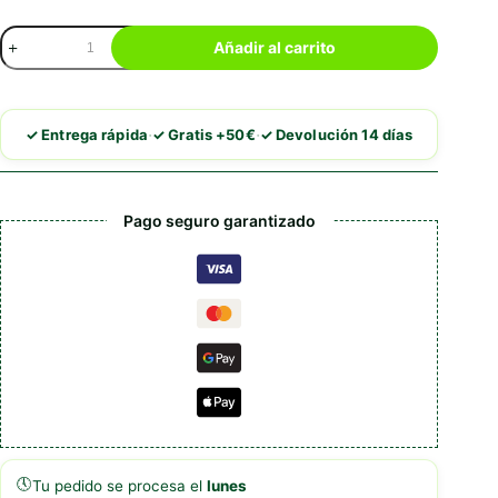
Royal
Añadir al carrito
Canin
Hypoallergenic
Puppy
cantidad
·
·
✓ Entrega rápida
✓ Gratis +50€
✓ Devolución 14 días
Pago seguro garantizado
🕔
Tu pedido se procesa el
lunes