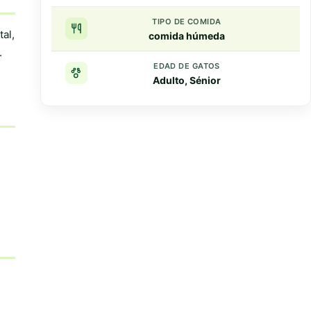
TIPO DE COMIDA
al,
comida húmeda
.
EDAD DE GATOS
Adulto, Sénior
Resumen rapido
Puntos clave