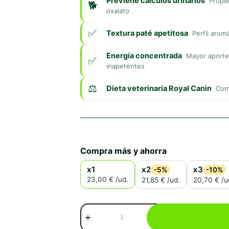
Previene cálculos urinarios
Propie
oxalato
Textura paté apetitosa
Perfil arom
Energía concentrada
Mayor aporte
inapetentes
Dieta veterinaria Royal Canin
Comi
Compra más y ahorra
x1
x2
x3
-5%
-10%
23,00 € /ud.
21,85 € /ud.
20,70 € /u
Royal
Canin
Renal