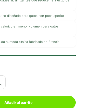
dades alcalinizantes que reducen el riesgo de
ático diseñado para gatos con poco apetito
 calórico en menor volumen para gatos
da húmeda clínica fabricada en Francia
d.
Añadir al carrito