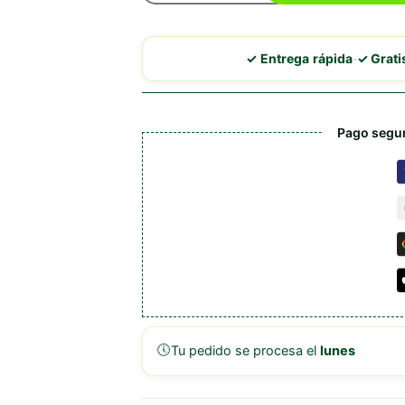
Paté
cantidad
·
✓ Entrega rápida
✓ Grat
Pago segur
🕔
Tu pedido se procesa el
lunes