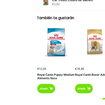
Cat Treats Cubos de Salmón
€
2,50
También te gustarán
€
12,55
€
74,95
Royal Canin Puppy Medium
Royal Canin Boxer Adu
Alimento Seco
Añadir
Añadir