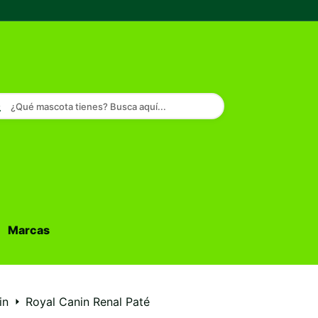
¿Qué mascota tienes? Busca aquí...
Marcas
Buscar...
in
Royal Canin Renal Paté