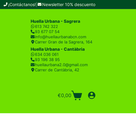
¡Contáctanos!
|
Newsletter 10% descuento
Huella Urbana - Sagrera
613 742 322
93 677 07 54
info@huellaurbanabcn.com
Carrer Gran de la Sagrera, 164
Huella Urbana - Cantàbria
634 036 061
93 196 38 95
huellaurbana2.0@gmail.com
Carrer de Cantàbria, 42
€
0,00
Carro
de
compra