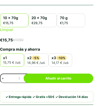
10 x 70g
20 x 70g
70 g
€15,75
€29,75
€1,75
Limpiar
€
15,75
€
17,50
El
El
precio
precio
Compra más y ahorra
original
actual
era:
es:
x1
x2
x3
-5%
-10%
€17,50.
€15,75.
15,75 € /ud.
14,96 € /ud.
14,17 € /ud.
Schesir
Añadir al carrito
Atún
Con
Calamar
En
·
·
✓ Entrega rápida
✓ Gratis +50€
✓ Devolución 14 días
Gelatina
cantidad