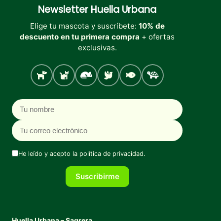
Newsletter
Huella Urbana
Elige tu mascota y suscríbete:
10% de
descuento en tu primera compra
+ ofertas
exclusivas.
Perro
Gato
Roedores
Aves
Peces
Tortugas
Nombre
Correo electrónico
He leído y acepto la
política de privacidad
.
Suscribirme
Huella Urbana – Sagrera