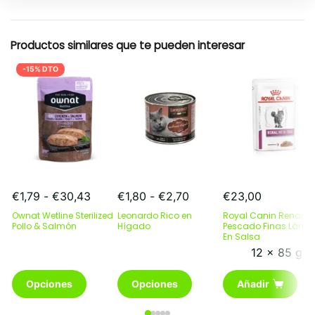
Resumen rapido
Productos similares que te pueden interesar
-15% DTO
Rango
Rango
€
1,79
-
€
30,43
€
1,80
-
€
2,70
€
23,00
de
de
Ownat Wetline Sterilized
Leonardo Rico en
Royal Canin Renal C
precios:
precios:
Pollo & Salmón
Hígado
Pescado Finas Lámi
desde
desde
En Salsa
€1,79
€1,80
12 x 85 g
hasta
hasta
Este
Este
€30,43
€2,70
Opciones
Opciones
Añadir
producto
producto
tiene
tiene