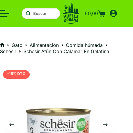
Saltar
al
€
0,00
contenido
Carro
de
compra
Gato
Alimentación
Comida húmeda
Inicio
Schesir
Schesir Atún Con Calamar En Gelatina
-15% DTO