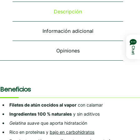
opciones
opciones
opciones
se
se
se
Descripción
pueden
pueden
pueden
elegir
elegir
elegir
en
en
en
Información adicional
la
la
la
página
página
página
de
de
de
Chat
Opiniones
producto
producto
producto
Beneficios
Filetes de atún cocidos al vapor
con calamar
Ingredientes 100 % naturales
y sin aditivos
Gelatina suave
que aporta hidratación
Rico en proteínas y
bajo en carbohidratos