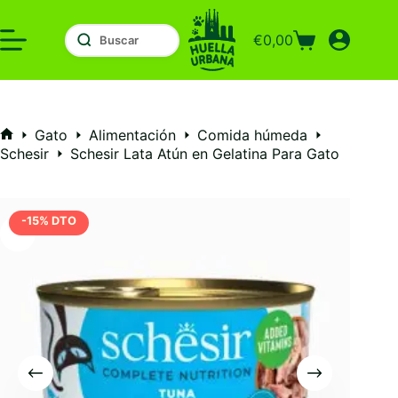
Saltar
al
€
0,00
contenido
Carro
de
compra
Gato
Alimentación
Comida húmeda
Inicio
Schesir
Schesir Lata Atún en Gelatina Para Gato
-15% DTO