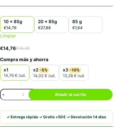
10 x 85g
20 x 85g
85 g
€14,76
€27,88
€1,64
Limpiar
€
14,76
€
16,40
El
El
precio
precio
Compra más y ahorra
original
actual
era:
es:
x1
x2
x3
-5%
-10%
€16,40.
€14,76.
14,76 € /ud.
14,02 € /ud.
13,28 € /ud.
Schesir
Añadir al carrito
Lata
Atún
en
Gelatina
·
·
✓ Entrega rápida
✓ Gratis +50€
✓ Devolución 14 días
Para
Gato