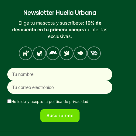
Newsletter
Huella Urbana
Elige tu mascota y suscríbete:
10% de
descuento en tu primera compra
+ ofertas
exclusivas.
Perro
Gato
Roedores
Aves
Peces
Tortugas
Nombre
Correo electrónico
He leído y acepto la
política de privacidad
.
Suscribirme