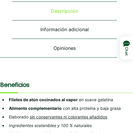
opciones
opciones
opciones
se
se
se
Descripción
pueden
pueden
pueden
elegir
elegir
elegir
en
en
en
Información adicional
la
la
la
página
página
página
de
de
de
Opiniones
producto
producto
producto
Chat
Beneficios
Filetes de atún cocinados al vapor
en suave gelatina
Alimento complementario
con alta proteína y baja grasa
Elaborado
sin conservantes ni colorantes añadidos
Ingredientes sostenibles y 100 % naturales