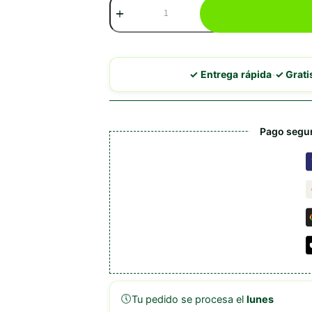
Schesir
Pollo
Con
Gambas
En
Caldo
·
✓ Entrega rápida
✓ Grat
cantidad
Pago segur
🕔
Tu pedido se procesa el
lunes