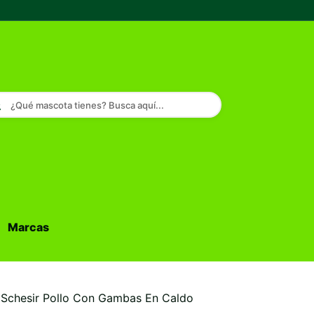
¿Qué mascota tienes? Busca aquí...
Marcas
Buscar...
Schesir Pollo Con Gambas En Caldo