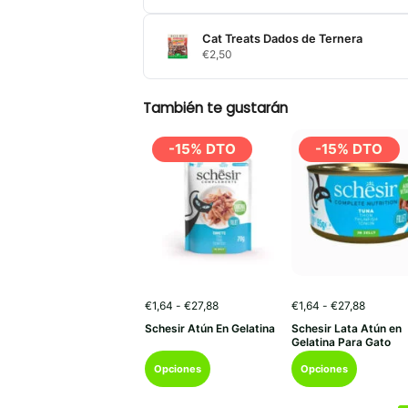
Cat Treats Dados de Ternera
€
2,50
También te gustarán
-15% DTO
-15% DTO
Rango
Rango
€
1,64
-
€
27,88
€
1,64
-
€
27,88
de
de
Schesir Atún En Gelatina
Schesir Lata Atún en
precios:
precios:
Gelatina Para Gato
desde
desde
Este
Este
€1,64
€1,64
Opciones
Opciones
hasta
hasta
producto
producto
€27,88
€27,88
tiene
tiene