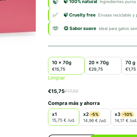
🍃 100% natural
Ingredientes puros s
🍃 Cruelty free
Envase reciclable y 
😋 Sabor suave
Ideal para gatos sen
10 x 70g
20 x 70g
70 g
€15,75
€29,75
€1,75
Limpiar
€
15,75
€
17,50
El
El
precio
precio
Compra más y ahorra
original
actual
era:
es:
x1
x2
x3
-5%
-10%
€17,50.
€15,75.
15,75 € /ud.
14,96 € /ud.
14,17 € /ud