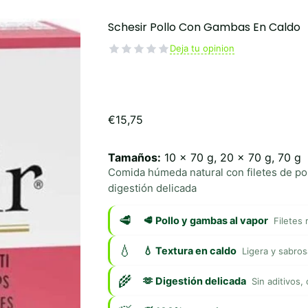
Schesir Pollo Con Gambas En Caldo
Deja tu opinion
€
15,75
Tamaños:
10 x 70 g, 20 x 70 g, 70 g
Comida húmeda natural con filetes de po
digestión delicada
🥩 Pollo y gambas al vapor
Filetes
💧 Textura en caldo
Ligera y sabros
🫶 Digestión delicada
Sin aditivos,