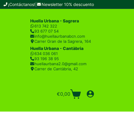
¡Contáctanos!
|
Newsletter 10% descuento
Huella Urbana - Sagrera
613 742 322
93 677 07 54
info@huellaurbanabcn.com
Carrer Gran de la Sagrera, 164
Huella Urbana - Cantàbria
634 036 061
93 196 38 95
huellaurbana2.0@gmail.com
Carrer de Cantàbria, 42
€
0,00
Carro
de
compra