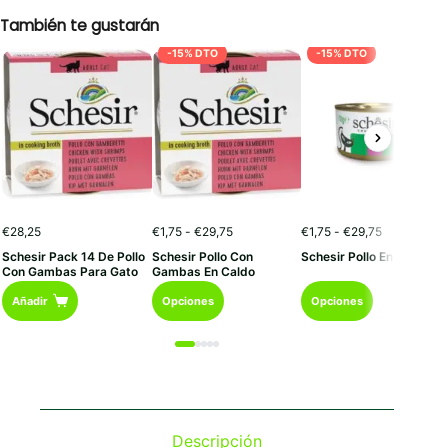
También te gustarán
-15% DTO
-15% DTO
Rango
Rango
€
28,25
€
1,75
-
€
29,75
€
1,75
-
€
29,75
de
de
Schesir Pack 14 De Pollo
Schesir Pollo Con
Schesir Pollo En Caldo
precios:
precios:
Con Gambas Para Gato
Gambas En Caldo
desde
desde
Este
Este
€1,75
€1,75
Añadir
Opciones
Opciones
hasta
hasta
producto
producto
€29,75
€29,75
tiene
tiene
múltiples
múltiples
variantes.
variantes.
Las
Las
opciones
opciones
se
se
Descripción