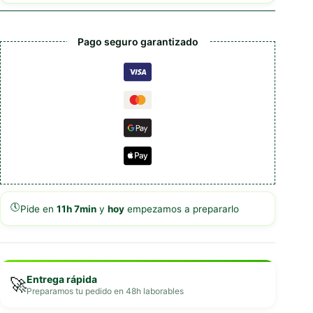
En
Gelatina
cantidad
Pago seguro garantizado
🕔
Pide en
11h 7min
y
hoy
empezamos a prepararlo
Entrega rápida
🚀
Preparamos tu pedido en 48h laborables