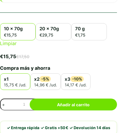
10 x 70g
20 x 70g
70 g
€15,75
€29,75
€1,75
Limpiar
€
15,75
€
17,50
El
El
precio
precio
Compra más y ahorra
original
actual
era:
es:
x1
x2
x3
-5%
-10%
€17,50.
€15,75.
15,75 € /ud.
14,96 € /ud.
14,17 € /ud.
Schesir
Añadir al carrito
Filetes
De
Pollo
Con
·
·
✓ Entrega rápida
✓ Gratis +50€
✓ Devolución 14 días
Jamón