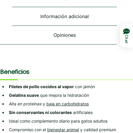
pueden
pueden
elegir
elegir
en
en
Información adicional
la
la
página
página
de
de
Opiniones
producto
producto
Chat
Beneficios
Filetes de pollo cocidos al vapor
con jamón
Gelatina suave
que mejora la hidratación
Alta en proteínas
y
baja en carbohidratos
Sin conservantes ni colorantes
artificiales
Ideal como
complemento diario
para gatos adultos
Compromiso con el
bienestar animal
y calidad premium