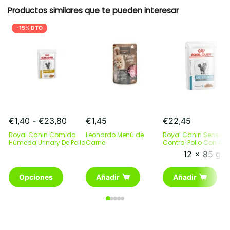
Productos similares que te pueden interesar
-15% DTO
Rango
€
1,40
-
€
23,80
€
1,45
€
22,45
de
Royal Canin Comida
Leonardo Menú de
Royal Canin Sensitivi
precios:
Húmeda Urinary De Pollo
Carne
Control Pollo Con Arr
desde
12 x 85 g
€1,40
Este
hasta
Opciones
Añadir
Añadir
producto
€23,80
tiene
múltiples
variantes.
Las