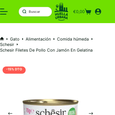
Saltar
al
€
0,00
contenido
Carro
de
compra
Gato
Alimentación
Comida húmeda
Inicio
Schesir
Schesir Filetes De Pollo Con Jamón En Gelatina
-15% DTO