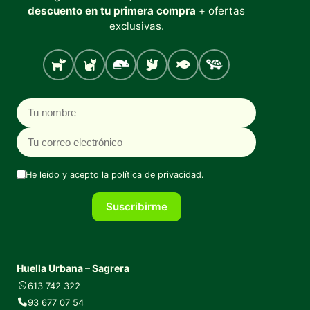
descuento en tu primera compra
+ ofertas
exclusivas.
Perro
Gato
Roedores
Aves
Peces
Tortugas
Nombre
Correo electrónico
He leído y acepto la
política de privacidad
.
Suscribirme
Huella Urbana – Sagrera
613 742 322
93 677 07 54