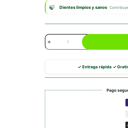
Dientes limpios y sanos
Contribuy
Trixie
Pasta
De
Dientes
Con
Menta
·
✓ Entrega rápida
✓ Grat
cantidad
Pago segur