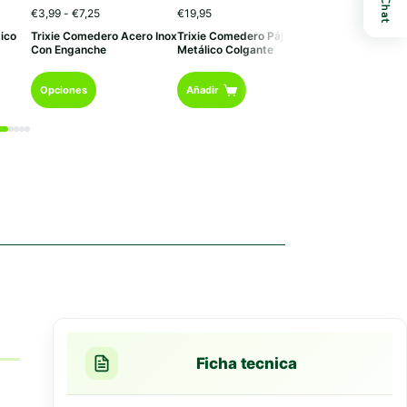
Chat
Rango
€
3,99
-
€
7,25
€
19,95
€
11,99
de
ico
Trixie Comedero Acero Inox
Trixie Comedero Pájaros
Trixie Comeder
precios:
Con Enganche
Metálico Colgante
Cristal
desde
€3,99
Este
hasta
Opciones
Añadir
Añadir
€7,25
producto
tiene
múltiples
variantes.
Las
opciones
se
pueden
elegir
en
la
página
de
producto
Ficha tecnica