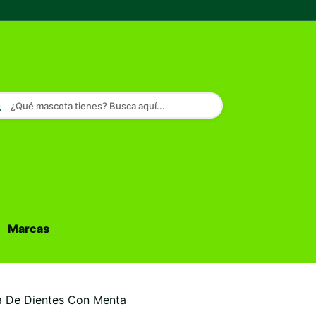
¿Qué mascota tienes? Busca aquí...
Marcas
Buscar...
ta De Dientes Con Menta