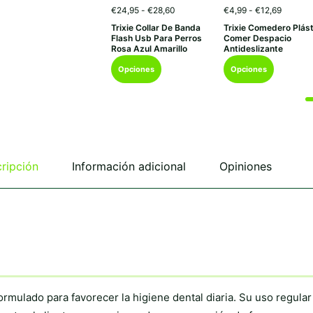
Rango
Rango
€
24,95
-
€
28,60
€
4,99
-
€
12,69
de
de
Trixie Collar De Banda
Trixie Comedero Plást
precios:
precios:
Flash Usb Para Perros
Comer Despacio
desde
desde
Rosa Azul Amarillo
Antideslizante
€24,95
€4,99
Este
Este
hasta
hasta
Opciones
Opciones
€28,60
€12,69
producto
producto
tiene
tiene
múltiples
múltiples
variantes.
variantes.
Las
Las
opciones
opciones
se
se
ripción
Información adicional
Opiniones
pueden
pueden
elegir
elegir
en
en
la
la
página
página
de
de
producto
producto
ormulado para favorecer la higiene dental diaria. Su uso regular