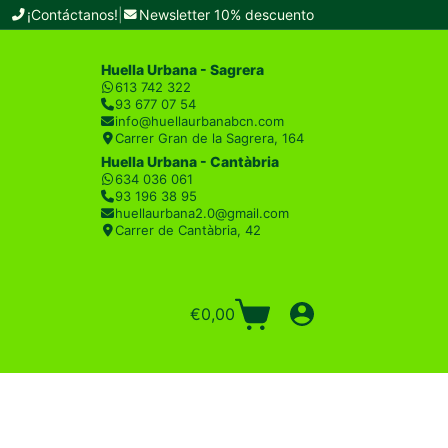
¡Contáctanos!
|
Newsletter 10% descuento
Huella Urbana - Sagrera
613 742 322
93 677 07 54
info@huellaurbanabcn.com
Carrer Gran de la Sagrera, 164
Huella Urbana - Cantàbria
634 036 061
93 196 38 95
huellaurbana2.0@gmail.com
Carrer de Cantàbria, 42
€
0,00
Carro
de
compra