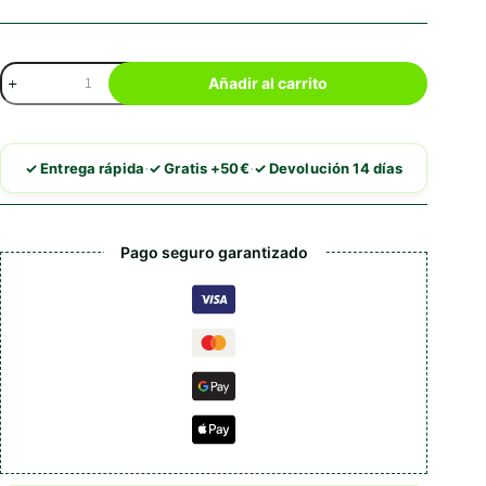
KONG
Añadir al carrito
Cat
Enchanted
cantidad
·
·
✓ Entrega rápida
✓ Gratis +50€
✓ Devolución 14 días
Pago seguro garantizado