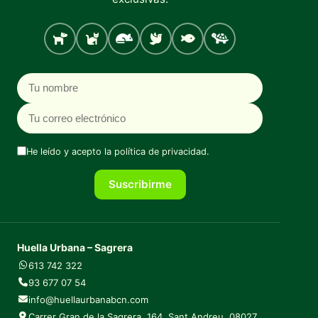
Perro
Gato
Roedores
Aves
Peces
Tortugas
Nombre
Correo electrónico
He leído y acepto la
política de privacidad
.
Suscribirme
Huella Urbana – Sagrera
613 742 322
93 677 07 54
info@huellaurbanabcn.com
Carrer Gran de la Sagrera, 164, Sant Andreu, 08027