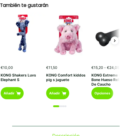
También te gustarán
Rango
€
10,00
€
11,50
€
15,20
-
€
24,05
de
KONG Shakers Luvs
KONG Comfort kiddos
KONG Extreme Goodie
precios:
Elephant S
pig s juguete
Bone Hueso Rellenable
desde
De Caucho
€15,20
Este
hasta
Añadir
Añadir
Opciones
€24,05
producto
tiene
múltiples
variantes.
Las
opciones
se
Descripción