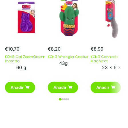
€
10,70
€
8,20
€
8,99
KONG Cat ZoomGroom
KONG Wrangler Cactus
KONG Connects
morado
Magnicat
43g
60 g
23 x 6 x 6
Añadir
Añadir
Añadir