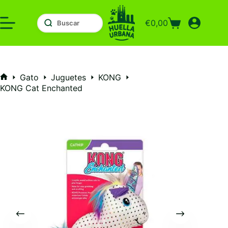
Saltar
al
€
0,00
contenido
Carro
de
compra
Gato
Juguetes
KONG
Inicio
KONG Cat Enchanted