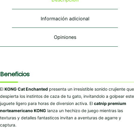
pueden
elegir
en
Información adicional
la
página
de
Opiniones
producto
Beneficios
El
KONG Cat Enchanted
presenta un irresistible sonido crujiente que
despierta los instintos de caza de tu gato, invitandolo a golpear este
juguete ligero para horas de diversion activa. El
catnip premium
norteamericano KONG
lanza un hechizo de juego mientras las
texturas y detalles fantasticos invitan a aventuras de agarre y
captura.