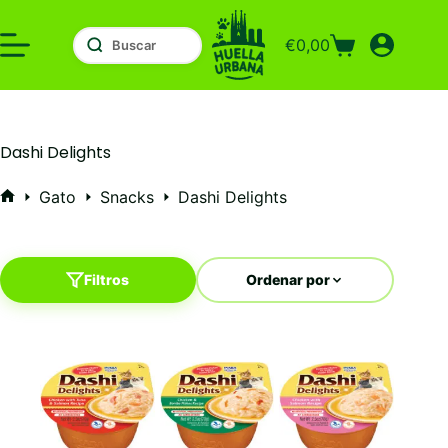
Saltar
al
€
0,00
contenido
Carro
de
compra
Dashi Delights
Gato
Snacks
Dashi Delights
Inicio
Filtros
Ordenar por