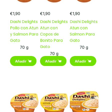
€
1,90
€
1,90
€
1,90
Dashi Delights
Dashi Delights
Dashi Delights
Pollo con Atun
Atun con
Atun con
y Salmon Para
Copos de
Salmon Para
Gato
Bonito Para
Gato
Gato
70 g
70 g
70 g
Añadir
Añadir
Añadir