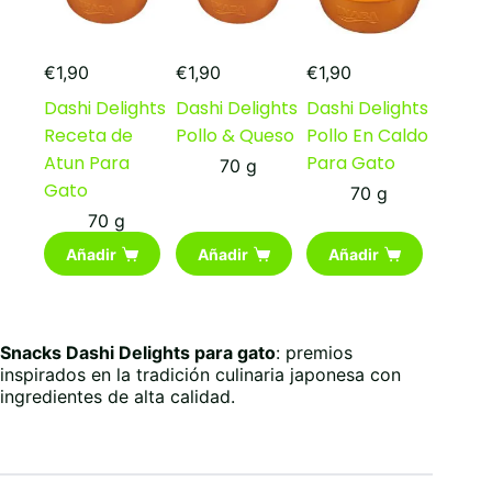
€
1,90
€
1,90
€
1,90
Dashi Delights
Dashi Delights
Dashi Delights
Receta de
Pollo & Queso
Pollo En Caldo
Atun Para
Para Gato
70 g
Gato
70 g
70 g
Añadir
Añadir
Añadir
Snacks Dashi Delights para gato
: premios
inspirados en la tradición culinaria japonesa con
ingredientes de alta calidad.