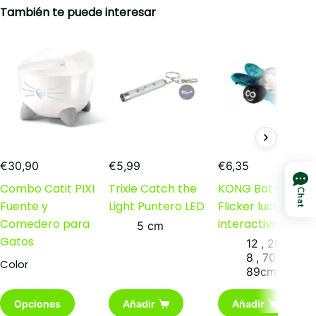
También te puede interesar
€
30,90
€
5,99
€
6,35
Combo Catit PIXI
Trixie Catch the
KONG Bat-a-Bou
Chat
Fuente y
Light Puntero LED
Flicker luciérnaga
Comedero para
interactiva
5 cm
Gatos
12
,
20g
,
45
8
,
70 x 4
,
Color
89cm
Este
Opciones
Añadir
Añadir
producto