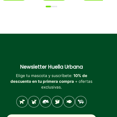
tiene
múltiples
variantes.
Las
opciones
se
pueden
elegir
en
la
página
de
producto
Newsletter
Huella Urbana
Elige tu mascota y suscríbete:
10% de
descuento en tu primera compra
+ ofertas
exclusivas.
Perro
Gato
Roedores
Aves
Peces
Tortugas
Nombre
Correo electrónico